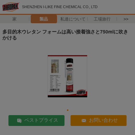
SHENZHEN I-LIKE FINE CHEMICAL CO., LTD
家
製品
私達について
工場旅行
>>
多目的木ウレタン フォームは高い接着強さと750mlに吹き
かける
ベストプライス
お問い合わせ