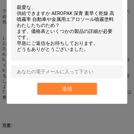
アプリケーション領域:特に木のドア、theftproofドア、等の結合のた
めに適していて、取付け、固定、防音および絶縁のシーリング、湿
気があ補強下さい。
表面がオイルおよび土がないことを確かめなさい。
1.
2.振動は活発にできる;
3.指示に従って弁にPUの泡銃か噴霧のわらを取付けなさい。
4.改宗者は缶、そして出版物の制動機、そこに流れる泡である。
5。一般的な方法では、銃タイプ場合のちょうど70%によってわらタ
イプ穴かギャップ、および50%でいつ満たしなさい。
6.ウレタン フォームの密封剤はきちんと治るために湿気が要求す
る。最もよい結果のために、60-100°F （16-38°C）間の温度で適用
しなさい。泡が土台板、窓または戸枠を取り替える前に十分に治る
ようにしなさい。
送信
7.変色を避けるために屋外の適用を塗りなさい。泡が塗るか、または
整う前に堅くなるまで待ち時間（30-60分）。
注意: