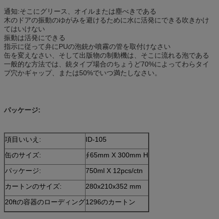
通知:そこにグリース、オイルまたは塵べきである
木のドアの振動のゆがみを避けるために水に活発にできる吹きかけ
てはいけない
振動は活発にできる
指示に従って弁にPUの泡銃か噴霧の管を取付けなさい
缶を変えなさい、そして出版物の制動機は、そこに流れる泡である
一般的な方法では、銃タイプ場合のちょうど70%によってわらタイ
プ穴かギャップ、または50%でいつ満たしなさい。
パッケージ:
項目いいえ:
ID-105
缶のサイズ:
∮65mm X 300mm H
パッケージ:
750ml X 12pcs/ctn
カートンのサイズ:
280x210x352 mm
20ftの容器のローディング
1296のカートン