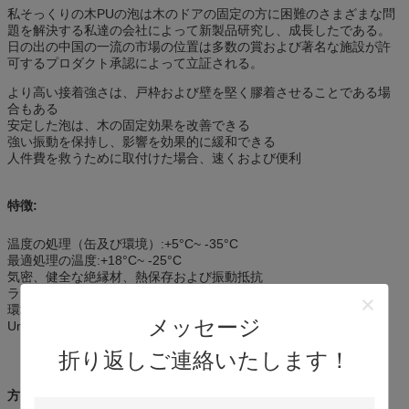
私そっくりの木PUの泡は木のドアの固定の方に困難のさまざまな問
題を解決する私達の会社によって新製品研究し、成長したである。
日の出の中国の一流の市場の位置は多数の賞および著名な施設が許
可するプロダクト承認によって立証される。
より高い接着強さは、戸枠および壁を堅く膠着させることである場
合もある
安定した泡は、木の固定効果を改善できる
強い振動を保持し、影響を効果的に緩和できる
人件費を救うために取付けた場合、速くおよび便利
特徴:
温度の処理（缶及び環境）:+5°C~ -35°C
最適処理の温度:+18°C~ -25°C
気密、健全な絶縁材、熱保存および振動抵抗
ラッカーを塗ることができる
環境保護
メッセージ
Unresisting紫外放射は、表面の処分推薦される
折り返しご連絡いたします！
方向: