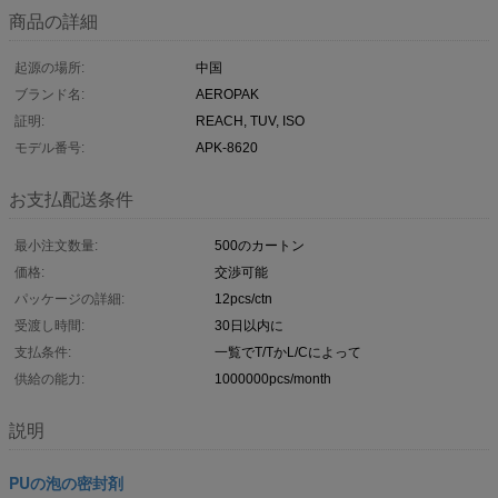
商品の詳細
起源の場所:
中国
ブランド名:
AEROPAK
証明:
REACH, TUV, ISO
モデル番号:
APK-8620
お支払配送条件
最小注文数量:
500のカートン
価格:
交渉可能
パッケージの詳細:
12pcs/ctn
受渡し時間:
30日以内に
支払条件:
一覧でT/TかL/Cによって
供給の能力:
1000000pcs/month
説明
PUの泡の密封剤