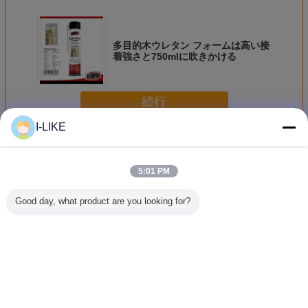
多目的木ウレタン フォームは高い接
着強さと750mlに吹きかける
続行
I-LIKE
PUの泡の密封剤
多く
5:01 PM
Good day, what product are you looking for?
溶媒のないポリウ
750ml ポリウレタ
500mlのポリウレ
Aeropa
レタン 膨張型泡
ンスプレー 泡 防
タンフームクリー
の拡大の
耐熱性 PU 泡 B1
火 拡張
ナーを拡張する
レーの騒
耐火性
があるP
密封
言語を変えて下さい
Japanese