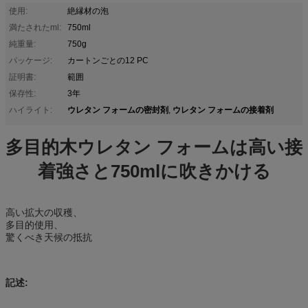
使用:
絶縁材の泡
満たされたml:
750ml
純重量:
750g
パッケージ:
カートンごとの12 PC
証明書:
範囲
保存性:
3年
ウレタン フォームの密封剤
ウレタン フォームの接着剤
ハイライト:
,
多目的木ウレタン フォームは高い接
着強さと750mlに吹きかける
高い拡大の収穫、
多目的使用、
驚くべき天候の抵抗
記述: