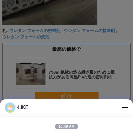
ウレタン フォームの密封剤
ウレタン フォームの接着剤
札:
,
,
ウレタン フォームの洗剤
最高の価格で
750ml絶縁の造る継ぎ目のために抵
抗力がある高温Puの泡の密封剤の騒
音
続行
I-LIKE
PUの泡の密封剤
多く
10:49 AM