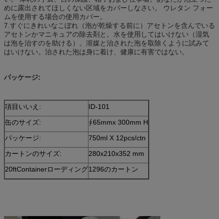
めに露出されてほしくない区域をカバーしなさい。 ウレタン フォー
ムを使用する場合の使用カバー。
7.すぐにきれいなこぼれ（泡が乾燥する前に）アセトンを含んでいる
アセトンかマニキュアの除去剤と。水を使用してはいけない（湿気
は泡を治すのを助ける）。溶媒と治された泡を取除くように試みて
はいけない。治された泡は身に着け、健康に有害ではない。
パッケージ:
項目いいえ:
ID-101
缶のサイズ:
∮65mmx 300mm H
パッケージ:
750ml X 12pcs/ctn
カートンのサイズ:
280x210x352 mm
20ftContainerローディング
1296のカートン