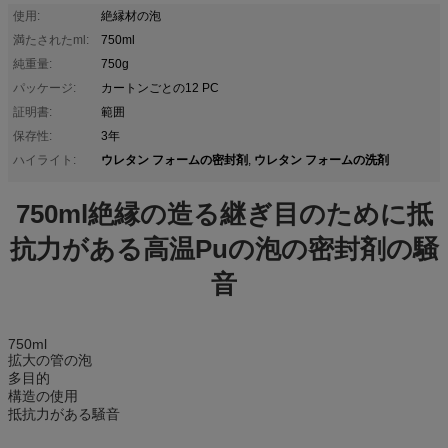
使用:
絶縁材の泡
満たされたml:
750ml
純重量:
750g
パッケージ:
カートンごとの12 PC
証明書:
範囲
保存性:
3年
ウレタン フォームの密封剤
ウレタン フォームの洗剤
ハイライト:
,
750ml絶縁の造る継ぎ目のために抵
抗力がある高温Puの泡の密封剤の騒
音
750ml
拡大の管の泡
多目的
構造の使用
抵抗力がある騒音