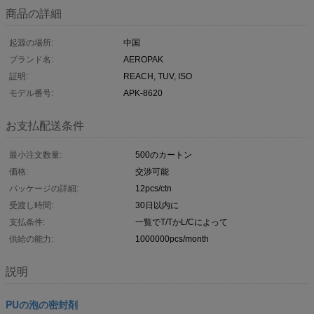
商品の詳細
起源の場所:
中国
ブランド名:
AEROPAK
証明:
REACH, TUV, ISO
モデル番号:
APK-8620
お支払配送条件
最小注文数量:
500のカートン
価格:
交渉可能
パッケージの詳細:
12pcs/ctn
受渡し時間:
30日以内に
支払条件:
一覧でT/TかL/Cによって
供給の能力:
1000000pcs/month
説明
PUの泡の密封剤