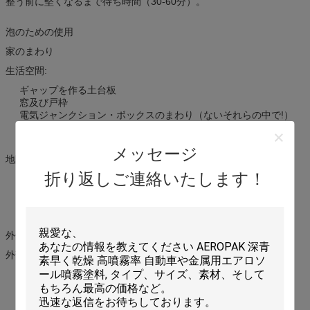
整う前に堅くなるまで待ち時間（30-60分）。
泡のための使用
家のまわり
生活空間:
ギャップを作る土台板
窓及び戸枠
電気ジャンクション・ボックスのまわり（ないそれらの中で!）
ワイヤーおよび管の浸透
空気、暖房およびより乾燥した出口
メッセージ
地階/アチック:
折り返しご連絡いたします！
管および管の浸透
積み重ねおよびシャフトを垂直にすること
壁のひび
sillplateおよび床/壁の接続点に沿って
外側
外部の家:
基礎に会うあなたの味方の端の底、
電気、ガスおよび交互計算浸透
ガレージの天井および壁の接合箇所に沿って