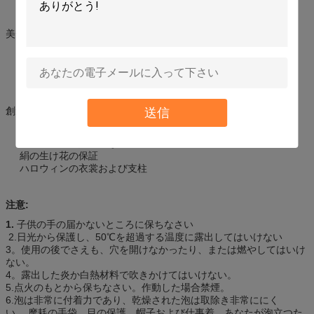
コック
より乾燥した出口
美化:
木の穴では、腐敗を遅らせ、インフェステーションを防ぐため
景色のブロックをしっかり止めること
石塀修理
Koiの池、滝および噴水;修理か指示の水流のため
創造的な芸術および技術
送信
彫刻の作成
美化のための人工的な石
絹の生け花の保証
ハロウィンの衣裳および支柱
注意:
1.
子供の手の届かないところに保ちなさい
2.日光から保護し、50℃を超過する温度に露出してはいけない
3。使用の後でさえも、穴を開けなかったり、または燃やしてはいけ
ない。
4。露出した炎か白熱材料で吹きかけてはいけない。
5.点火のもとから保ちなさい。作動した場合禁煙。
6.泡は非常に付着力であり、乾燥された泡は取除き非常ににく
い。 摩耗の手袋、目の保護、帽子および仕事着。あなたが泡立つた