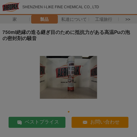
SHENZHEN I-LIKE FINE CHEMICAL CO., LTD
家
製品
私達について
工場旅行
>>
750ml絶縁の造る継ぎ目のために抵抗力がある高温Puの泡
の密封剤の騒音
ベストプライス
お問い合わせ