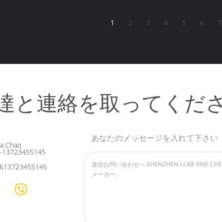
1
2
3
4
5
6
7
達と連絡を取ってくだ
あなたのメッセージを入れて下さい
ia Chao
-13723455145
613723455145