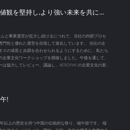
値観を堅持し,より強い未来を共に築
 チームと事業運営が拡大し続けるにつれて、当社の内部プロセ
専門性と優れた運営を目指して進化しています。 当社の企
ネスの成長と歩調を合わせられるようにするために、私たち
の企業文化ワークショップを開催しました。午後を通して、
は協力してレビュー、議論し、AEROPAK の企業文化の新
しました。 強力な企業の基盤は、高品質の製品と優れたパ
だけでなく、共通の価値観、一致した目標、将来に向けた統
ョンにもあります。 この有意義なプロセスに知恵、情熱、
くださったAEROPAKファミリーのメンバー全...
午!
00年以上の歴史を持つ中国の伝統的な祭り、端午節です。 端