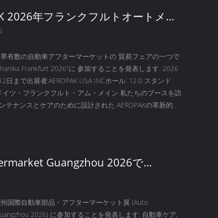
PAK 2026年フランクフルトオートメカ
 - ドイツでお会いしましょう!
6
は,世界有数の自動車アフターマーケットの 貿易フェアの一つで
hanika Frankfurt 2026"に 参加することを発表します. 2026
日まで出展者:AEROPAK USA INCホール: 12.0 スタンド
地:ドイツ・フランクフルト・アム・メイン 私たちのブースを訪
ンテナンスとケアのために設計された AEROPAKの革新的な
品を発見してください....
termarket Guangzhou 2026で
PAKにお会いしましょう！
は,広州国際自動車部品・アフターマーケット展 (Auto
et Guangzhou 2026) に参加することを発表します. 自動車ケア,