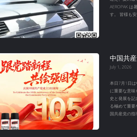
AEROPAK
す。 皆様も安
中国共産
July 1, 2026
本日7月1日
に重要な意味
史と発展を記
る極めて重要な
国共産党の指
堅持しつつ、
ービスを提供す