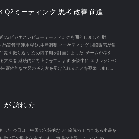
AK Q2ミーティング 思考 改善 前進
は最近Q2ビジネスレビューミーティングを開催しました 財
イン,品質管理,運用,輸送,生産調整,マーケティング,国際販売が集
四半期を振り返り 次の四半期を計画しました. チームが考え
る方法を 継続的に向上させています 会談中に エリックCEO
,責任,継続的な学習の考え方を受け入れることを奨励しました.
の強化効率を向上させ,より大きな価値を生み出すために,AI
用し,顧客に焦点を当てた戦略を開発します. 3四半期を目に
主要な優先事項の1つはシンプルです オフィスから外に出て
..
 が 訪れ た
した 今日は、中国の伝統的な 24 節気の 1 つである小暑を
も暑い日の到来を告げます。 気温が上昇しているため、