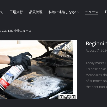
いて
工場旅行
品質管理
私達に連絡しなさい
ニュース
CAL CO., LTD 企業ニュース
Beginni
August 7, 202
Today marks Li
Chinese solar 
symbolizes th
of summer tow
the continuous