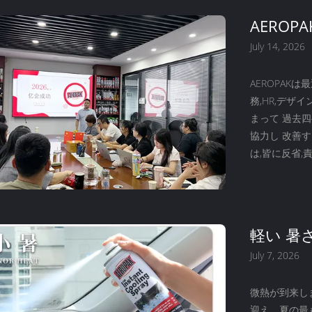
AEROP
July 14, 2026
AEROPAK
務,HR,デザ
まって 過去
協力し 改善す
は,皆に反省
チームワーク
をより良く利
して 我々の
顧客に近づけま.
軽い 暑さ
July 7, 2026
微熱が到来しま
迎え、夏の最