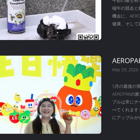
午節の最も有
端午の競走と
機会に、AER
健康、そして
端午節おめでと
AEROP
May 29, 2026
5月の最後の実
AEROPAK
プルは常にチ
べてくれます
にアップルがい