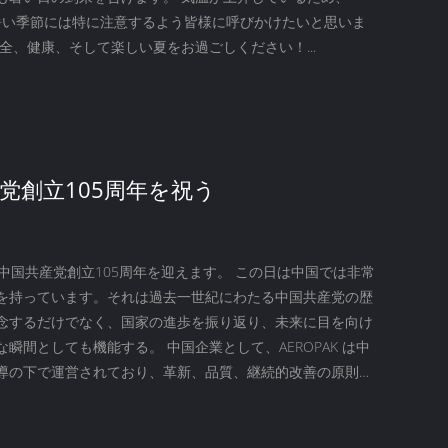
 は暑い季節には特に注意するよう皆様に呼びかけたいと思いま
全、健康、そして楽しい夏をお過ごしください！...
党創立105周年を祝う
は中国共産党創立105周年を迎えます。 この日は中国では非常
を持っています。それは過去一世紀にわたる中国共産党の歴
念するだけでなく、国家の進歩を振り返り、未来に目を向け
瞬間としても機能する。 中国企業として、AEROPAK は中
導の下で運営されており、革新、品質、継続的改善の原則を
世界中の顧客に信頼性の高い製品とプロフェッショナル サ
ることに専念し続けています。...