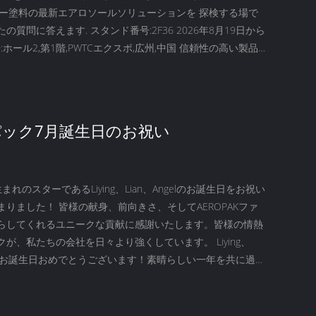
レー塗料の最新エアロソールソリューションを 探検する場で
の質問に答えます. スタンド番号:2F36 2026年8月19日から
:ホール2,第1階,PWTCエクスポ,広州,中国 信頼性の高い製品
ジネスパートナーを 探しているかどうかにかかわらず 喜んで
広州でお会いします!...
ック7月誕生日のお祝い
れのスターであるLiying、Lian、Angelのお誕生日をお祝い
りました！ 皆様の献身、前向きさ、そしてAEROPAKファ
らしてくれるユニークな貢献に感謝いたします。皆様の情熱
が、私たちの会社を日々より強くしています。 Liying、
gel、お誕生日おめでとうございます！素晴らしい一年を共に過ご
.