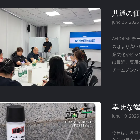
共通の価
く
June 25, 2026
AEROPAK
スはより高い
業文化がビジ
は最近、専用
チームメンバー
しい章を定義
フォーマンス
一されたビジ
時間を提供して
幸せな端
June 19, 2026
今日は、20