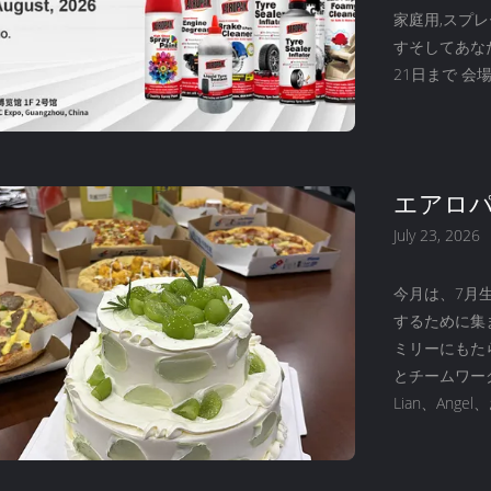
家庭用,スプ
すそしてあなた
21日まで 会場
や 新しいビ
お会いします 
エアロパ
July 23, 2026
今月は、7月生ま
するために集ま
ミリーにもた
とチームワーク
Lian、An
しましょう。..