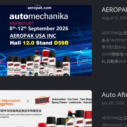
AERO
ニカ大会
August 5, 202
AEROPAK
ある"Automec
年9月8日から12
D59B開催
れ,自動車のメ
エアロソール製
Auto Af
AERO
July 28, 2026
AEROPAK
Aftermark