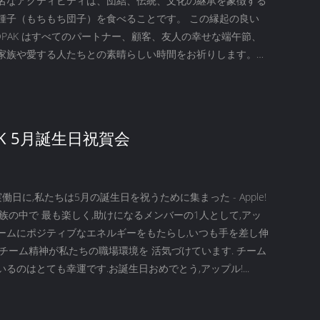
名なアクティビティは、団結、伝統、文化の継承を象徴する
鍾子（もちもち団子）を食べることです。 この縁起の良い
OPAK はすべてのパートナー、顧客、友人の幸せな端午節、
家族や愛する人たちとの素晴らしい時間をお祈りします。
うございます！...
AK 5月誕生日祝賀会
働日に,私たちは5月の誕生日を祝うために集まった - Apple!
の家族の中で 最も楽しく,助けになるメンバーの1人として,アッ
ームにポジティブなエネルギーをもたらし,いつも手を差し伸
.チーム精神が私たちの職場環境を 活気づけています. チーム
るのはとても幸運です.お誕生日おめでとう,アップル!...