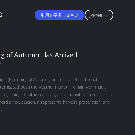
引用を要求しなさい
JAPANESE
ng of Autumn Has Arrived
6
qiu (Beginning of Autumn), one of the 24 traditional
terms. Although the weather may still remain warm, Liqiu
e beginning of autumn and a gradual transition from the heat
ard a new season. It represents harvest, preparation, and
 ...