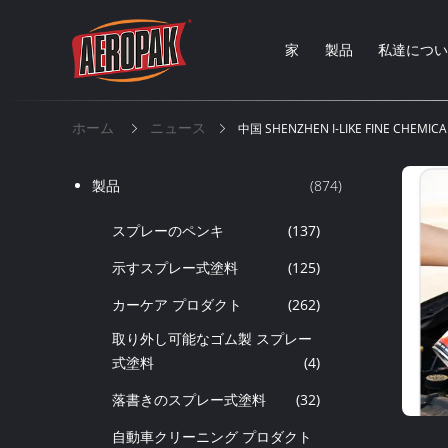
家
製品
私達につ
ホーム
ニュース
中国 SHENZHEN I-LIKE FINE CHEMI
製品
(874)
スプレーのペンキ
(137)
示すスプレー式塗料
(125)
カーケア プロダクト
(262)
取り外し可能なゴム製 スプレー
式塗料
(4)
落書きのスプレー式塗料
(32)
自動車クリーニング プロダクト