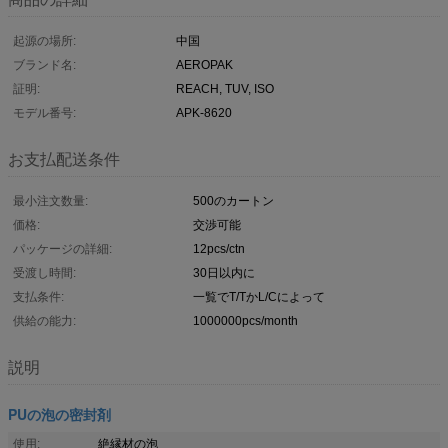
起源の場所:
中国
ブランド名:
AEROPAK
証明:
REACH, TUV, ISO
モデル番号:
APK-8620
お支払配送条件
最小注文数量:
500のカートン
価格:
交渉可能
パッケージの詳細:
12pcs/ctn
受渡し時間:
30日以内に
支払条件:
一覧でT/TかL/Cによって
供給の能力:
1000000pcs/month
説明
PUの泡の密封剤
使用:
絶縁材の泡