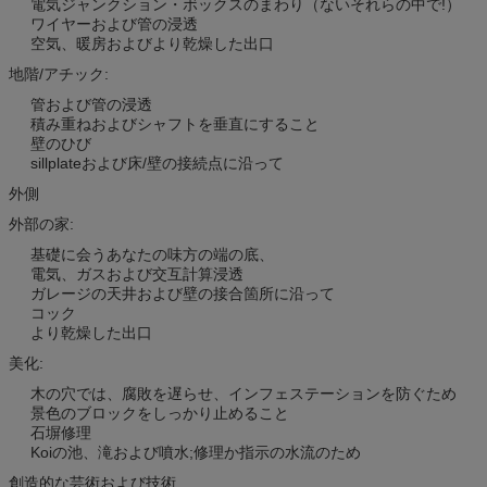
電気ジャンクション・ボックスのまわり（ないそれらの中で!）
ワイヤーおよび管の浸透
空気、暖房およびより乾燥した出口
地階/アチック:
管および管の浸透
積み重ねおよびシャフトを垂直にすること
壁のひび
sillplateおよび床/壁の接続点に沿って
外側
外部の家:
基礎に会うあなたの味方の端の底、
電気、ガスおよび交互計算浸透
ガレージの天井および壁の接合箇所に沿って
コック
より乾燥した出口
美化:
木の穴では、腐敗を遅らせ、インフェステーションを防ぐため
景色のブロックをしっかり止めること
石塀修理
Koiの池、滝および噴水;修理か指示の水流のため
創造的な芸術および技術