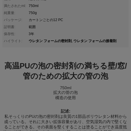
満たされたml:
750ml
純重量:
750g
パッケージ:
カートンごとの12 PC
証明書:
範囲
保存性:
3年
ウレタン フォームの密封剤
ウレタン フォームの接着剤
ハイライト:
,
高温PUの泡の密封剤の満ちる壁/窓/
管のための拡大の管の泡
750ml
拡大の管の泡
構造の使用
記述:
私そっくりのPUの泡の密封剤は良質の1部品ポリウレタン材料から
成っている。それに大きい拡張容量があり、空気湿気の内で堅くな
ることができる。その表面を堅くすることは塗ることができ温度抵