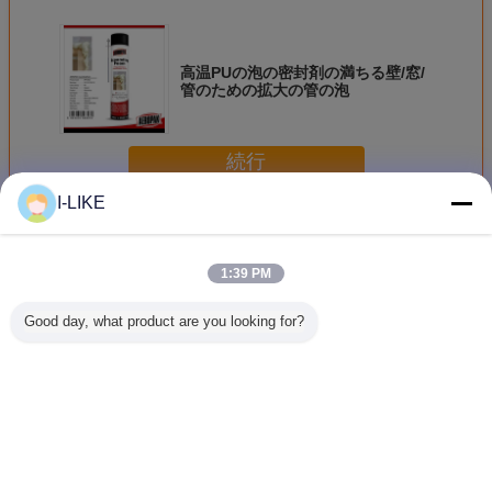
高温PUの泡の密封剤の満ちる壁/窓/
管のための拡大の管の泡
続行
I-LIKE
PUの泡の密封剤
多く
1:39 PM
Good day, what product are you looking for?
溶媒のないポリウ
750ml ポリウレタ
500mlのポリウレ
Aeropa
レタン 膨張型泡
ンスプレー 泡 防
タンフームクリー
の拡大の
耐熱性 PU 泡 B1
火 拡張
ナーを拡張する
レーの騒
耐火性
があるP
密封
言語を変えて下さい
Japanese