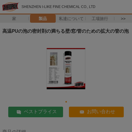
SHENZHEN I-LIKE FINE CHEMICAL CO., LTD
家
製品
私達について
工場旅行
>>
高温PUの泡の密封剤の満ちる壁/窓/管のための拡大の管の泡
ベストプライス
お問い合わせ
商品の詳細