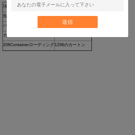
項目いいえ:
APK-8620
缶のサイズ:
∮65mmx 300mm H
送信
パッケージ:
750ml X 12pcs/ctn
カートンのサイズ:
280x210x352 mm
20ftContainerローディング
1296のカートン