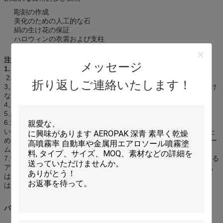
彫刻の作成
美化のための人工的な石
絹の生け花の保証
ハロウィンの衣裳および支柱
注意:
メッセージ
1.
子供の手の届かないところに保ちなさい
2.日光から保護し、50℃を超過する温度に露出してはいけない
折り返しご連絡いたします！
3。使用の後でさえも、穴を開けなかったり、または燃やしてはいけ
ない。
4。露出した炎か白熱材料で吹きかけてはいけない。
5.点火のもとから保ちなさい。作動した場合禁煙。
6.泡は非常に付着力であり、乾燥された泡は取除き非常ににく
い。 摩耗の手袋、目の保護、帽子および仕事着。あなたが泡立つた
めに露出されてほしくない区域をカバーしなさい。 ウレタン フォー
ムを使用する場合の使用カバー。
7.すぐにきれいなこぼれ（泡が乾燥する前に）アセトンを含んでいる
アセトンかマニキュアの除去剤と。水を使用してはいけない（湿気
は泡を治すのを助ける）。溶媒と治された泡を取除くように試みて
はいけない。治された泡は身に着け、健康に有害ではない。
パッケージ: