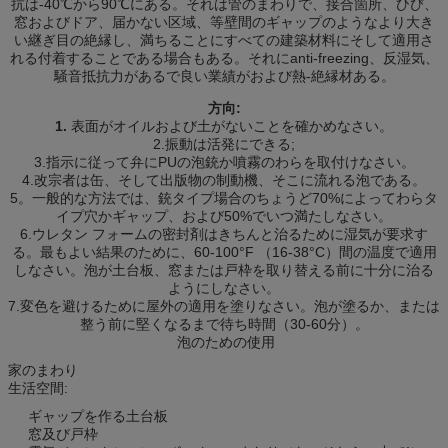
抗は-40℃から90℃にある。それは管のまわりで、接合箇所、ひび、
窓およびドア、届かない区域、等壁間のギャップのようなより大き
い継ぎ目の絶縁し、満ちることにすべての建築材料にそして適用さ
れる付着することである場合もある。それにanti-freezing、反湿気、
騒音抵抗力があるで良い業績がおよび熱-絶縁材ある。
方向:
1.
表面がオイルおよび土がないことを確かめなさい。
2.振動は活発にできる;
3.指示に従って弁にPUの泡銃か噴霧のわらを取付けなさい。
4.改宗者は缶、そして出版物の制動機、そこに流れる泡である。
5。一般的な方法では、銃タイプ場合のちょうど70%によってわらタ
イプ穴かギャップ、および50%でいつ満たしなさい。
6.ウレタン フォームの密封剤はきちんと治るために湿気が要求す
る。最もよい結果のために、60-100°F （16-38°C）間の温度で適用
しなさい。泡が土台板、窓または戸枠を取り替える前に十分に治る
ようにしなさい。
7.変色を避けるために屋外の適用を塗りなさい。泡が塗るか、または
整う前に堅くなるまで待ち時間（30-60分）。
泡のための使用
家のまわり
生活空間:
ギャップを作る土台板
窓及び戸枠