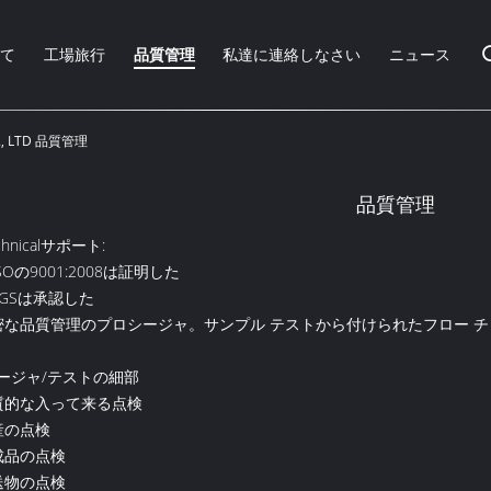
いて
工場旅行
品質管理
私達に連絡しなさい
ニュース
O., LTD 品質管理
品質管理
chnicalサポート:
SOの9001:2008は証明した
SGSは承認した
密な品質管理のプロシージャ。サンプル テストから付けられたフロー 
ージャ/テストの細部
質的な入って来る点検
産の点検
成品の点検
送物の点検