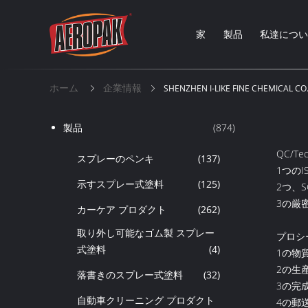
家
製品
私達につ
ホーム
企業情報
SHENZHEN I-LIKE FINE CHEMICAL C
製品
(874)
QC/Te
スプレーのペンキ
(137)
1つのI
示すスプレー式塗料
(125)
2つ、
3の厳
カーケア プロダクト
(262)
取り外し可能なゴム製 スプレー
プロシ
式塗料
(4)
1の物
2の生
落書きのスプレー式塗料
(32)
3の完
自動車クリーニング プロダクト
4の郵