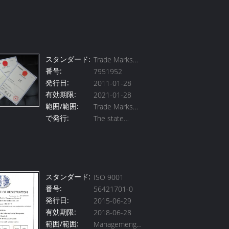
スタンダード:
Trade Marks
番号:
7951952
Registration
発行日:
2011-01-28
有効期限:
2021-01-28
範囲/範囲:
Trade Marks
で発行:
The state
Registration
administration
for industry and
commerce
trademark office
スタンダード:
ISO 9001
of the People's
番号:
56421701-0
Republic of
発行日:
2015-06-29
China
有効期限:
2018-06-28
範囲/範囲:
Managemeng