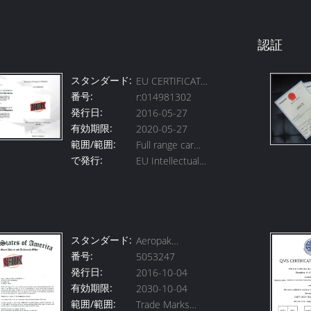
認証
スタンダード:
EU CERTIFICATE
番号:
r:014981302
OF
発行日:
2016-05-27
REGISTRATION
有効期限:
2020-05-27
範囲/範囲:
Full range car
で発行:
EU Intellectual
care products &
Property Office
spray paint etc.
スタンダード:
Aeropak
番号:
5053247
Register
発行日:
2016-10-04
Certificate
有効期限:
2030-10-04
範囲/範囲:
Trade Marks