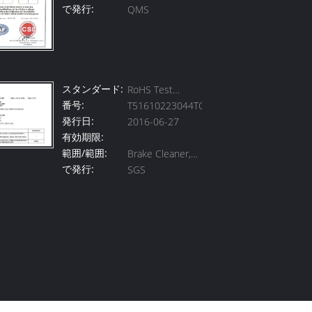
で発行:
QMS
System
スタンダード:
RoHS Test
番号:
T51610223044TC
Report
発行日:
2016-06-27
有効期限:
範囲/範囲:
Brake Cleaner,
で発行:
SGS
Spray Paint etc.