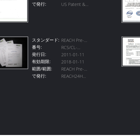
で発行:
US Patent &
Registration
Trademark
office
スタンダード:
REACH Pre-
番号:
RCS/CL-
Registration
発行日:
2011-01-11
10E21193-01
有効期限:
2018-01-11
範囲/範囲:
REACH Pre-
で発行:
REACH24H
Registration
Consulting
Group