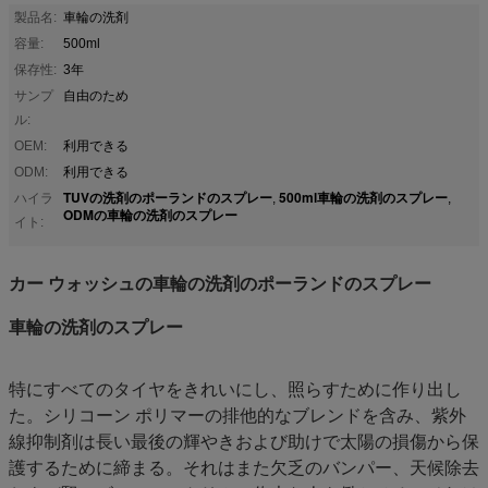
製品名:
車輪の洗剤
容量:
500ml
保存性:
3年
サンプ
自由のため
ル:
OEM:
利用できる
ODM:
利用できる
TUVの洗剤のポーランドのスプレー
500ml車輪の洗剤のスプレー
ハイラ
,
,
ODMの車輪の洗剤のスプレー
イト:
カー ウォッシュの車輪の洗剤のポーランドのスプレー
車輪の洗剤のスプレー
特にすべてのタイヤをきれいにし、照らすために作り出し
た。シリコーン ポリマーの排他的なブレンドを含み、紫外
線抑制剤は長い最後の輝やきおよび助けで太陽の損傷から保
護するために締まる。それはまた欠乏のバンパー、天候除去