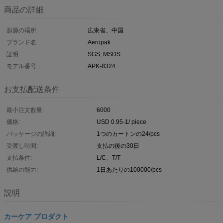
商品の詳細
起源の場所:
広東省、中国
ブランド名:
Aeropak
証明:
SGS, MSDS
モデル番号:
APK-8324
お支払配送条件
最小注文数量:
6000
価格:
USD 0.95-1/ piece
パッケージの詳細:
1つのカートンの24/pcs
受渡し時間:
支払の後の30日
支払条件:
L/C、T/T
供給の能力:
1日あたりの100000/pcs
説明
カーケア プロダクト