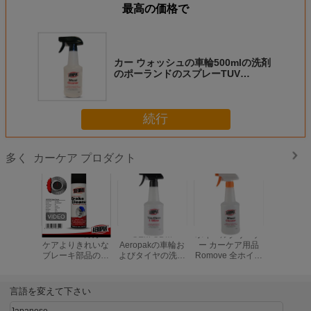
最高の価格で
カー ウォッシュの車輪500mlの洗剤
のポーランドのスプレーTUV
Certifacated
続行
カーケア プロダクト
多く
クリーナ
中性ブレーキ塵の
500ml カーケア製
MSDS エアゾール
AEROP
ケア用品
車輪のよりきれい
品 ウェット ルッ
スプレー タイヤ
ケアより
e 全ホイー
な車のホイールの
ク フィニッシュ
フォーム クリーナ
ブレーキ
用ブレー
除去剤プロダクト
アンタッチャブル
ー 車、トラック、
剤および
スト
タイヤ シャイン
オートバイ用
車心配の
スプレー
のス
言語を変えて下さい
Japanese