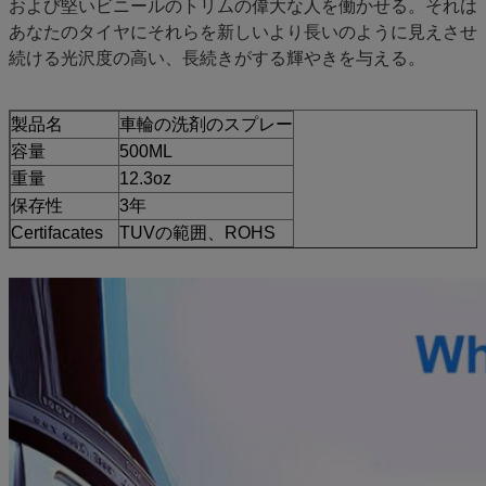
および堅いビニールのトリムの偉大な人を働かせる。それは
あなたのタイヤにそれらを新しいより長いのように見えさせ
続ける光沢度の高い、長続きがする輝やきを与える。
製品名
車輪の洗剤のスプレー
容量
500ML
重量
12.3oz
保存性
3年
Certifacates
TUVの範囲、ROHS