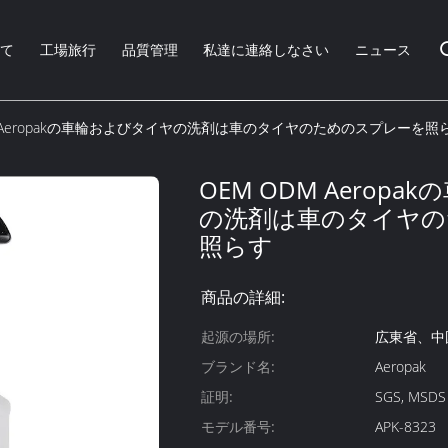
いて
工場旅行
品質管理
私達に連絡しなさい
ニュース
M Aeropakの車輪およびタイヤの洗剤は車のタイヤのためのスプレーを照
OEM ODM Aerop
の洗剤は車のタイヤの
照らす
商品の詳細:
起源の場所:
広東省、中
ブランド名:
Aeropak
証明:
SGS, MSDS
モデル番号:
APK-8323