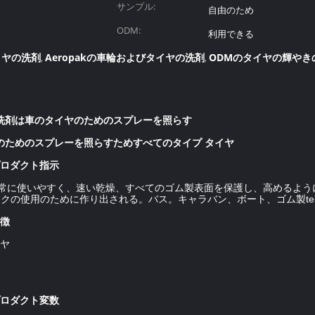
サンプル:
自由のため
ODM:
利用できる
イヤの洗剤
Aeropakの車輪およびタイヤの洗剤
ODMのタイヤの輝やき
,
,
イヤの洗剤は車のタイヤのためのスプレーを照らす
よび車のためのスプレーを照らすためすべてのタイプ タイヤ
プロダクト指示
は非常に使いやすく、速い乾燥、すべてのゴム製表面を保護し、高めるよ
ラックの使用のために作り出される。バス。キャラバン、ボート、ゴム製te
特徴
イヤ
プロダクト変数