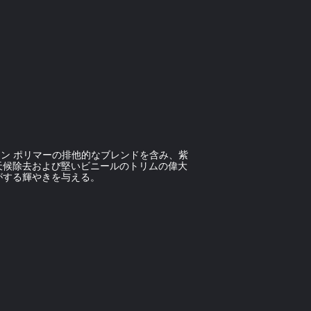
ーン ポリマーの排他的なブレンドを含み、紫
天候除去および堅いビニールのトリムの偉大
がする輝やきを与える。