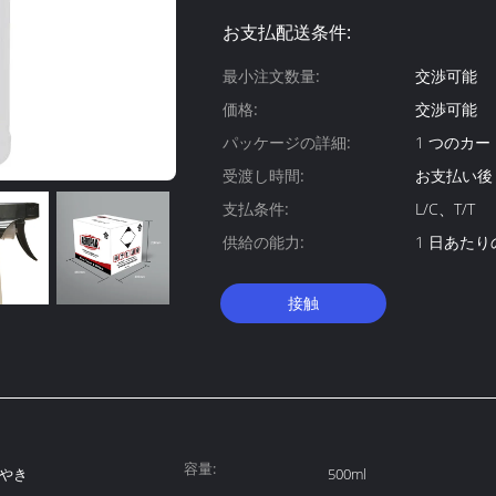
お支払配送条件:
最小注文数量:
交渉可能
価格:
交渉可能
パッケージの詳細:
1 つのカート
受渡し時間:
お支払い後 
支払条件:
L/C、T/T
供給の能力:
1 日あたりの
接触
容量:
やき
500ml