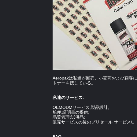
Aeropakは私達が卸売、小売商および顧
トナーを捜している。
私達のサービス:
OEMODMサービス;製品設計;
船便;証明書の提供;
品質管理;試供品;
販売サービスの後のプリセール サービス/。
FAQ