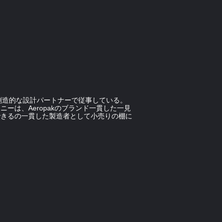
創造的な設計パートナーで従事している。
ーは、Aeropakのブランド一貫した一見
できるの一貫した製造者として小売りの棚に