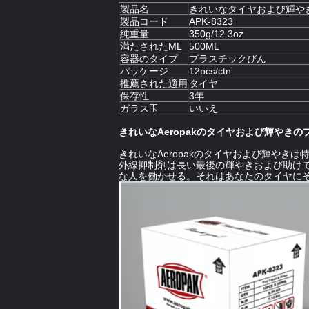
製品名
きれいなタイヤおよび輝や
製品コード
APK-8323
純重量
350g/12.3oz
満たされたML
500ML
容器のタイプ
プラスチックびん
パッケージ
12pcs/ctn
推薦された適用
タイヤ
保存性
3年
ガラス玉
いいえ
きれいなAeropakのタイヤおよび輝やき
きれいなAeropakのタイヤおよび輝や
外線抑制剤は長い最後の輝やきおよび助け
な人を働かせる。それはあなたのタイヤに