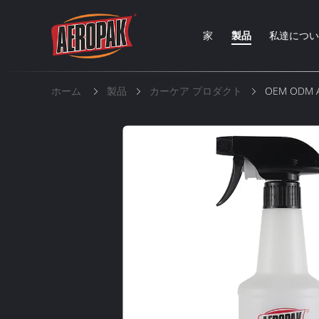
家
製品
私達につ
ホーム
製品
カーケア プロダクト
OEM OD