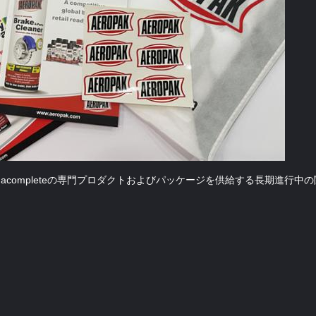
客にacompleteの専門プロダクトおよびパッケージを供給する長期進行