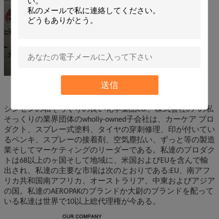
送信
シンセンの私そっくりの良い化学薬品Co.、株式会社の の私
そっくりの業界団体のwholly-owned子会社は、カーケア プロ
ダクト、スプレー式塗料、タイヤの穿刺修理、印が付いてい
るペンキ、スプレーの接着剤、空気塵払い、ずっと等の製造
業そしてマーケティングのリーダーである。私達のプロダク
トは68以上のヶ国そして地域に、米国およびEUを含んで輸
出され、私達の主要な市場は次のとおりである:EU、南アフ
リカ共和国南アフリカ、オーストラリア、中東およびアジア
の国。私達のAEROPAKのブランドか大尉のブランドを配って
いる私達は世界で10以上総代理権が今ある。