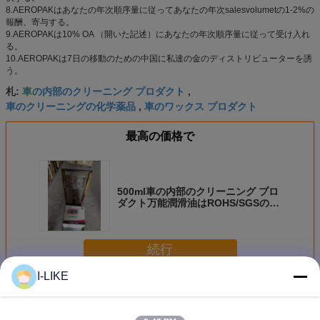
8.AEROPAKはあなたの年次順序量に従ってあなたの年次salesvolumetの1-2%の
報酬、寄与する。
9.AEROPAKは10% OA （開いた記述）にあなたの年次順序量に従って受け入れ
る。
10.AEROPAKは7日の移動のための中国に私達の金のディストリビューターを誘
う。
車の内部のクリーニング プロダクト
札:
,
車のクリーニングの化学薬品
車のワックス プロダクト
,
最高の価格で
500ml車の内部のクリーニング プロ
ダクト万能潤滑油はROHS/SGSの承
認に吹きかける
続行
I-LIKE
カーケア プロダクト
多く