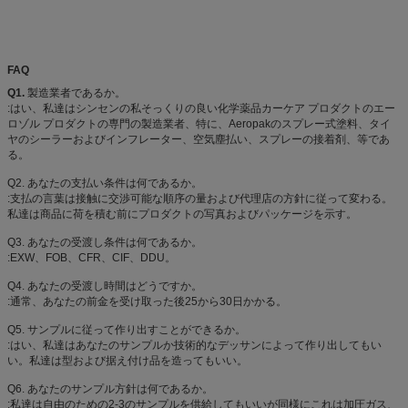
FAQ
Q1.
製造業者であるか。
:はい、私達はシンセンの私そっくりの良い化学薬品カーケア プロダクトのエー
ロゾル プロダクトの専門の製造業者、特に、Aeropakのスプレー式塗料、タイ
ヤのシーラーおよびインフレーター、空気塵払い、スプレーの接着剤、等であ
る。
Q2. あなたの支払い条件は何であるか。
:支払の言葉は接触に交渉可能な順序の量および代理店の方針に従って変わる。
私達は商品に荷を積む前にプロダクトの写真およびパッケージを示す。
Q3. あなたの受渡し条件は何であるか。
:EXW、FOB、CFR、CIF、DDU。
Q4. あなたの受渡し時間はどうですか。
:通常、あなたの前金を受け取った後25から30日かかる。
Q5. サンプルに従って作り出すことができるか。
:はい、私達はあなたのサンプルか技術的なデッサンによって作り出してもい
い。私達は型および据え付け品を造ってもいい。
Q6. あなたのサンプル方針は何であるか。
:私達は自由のための2-3のサンプルを供給してもいいが同様にこれは加圧ガス、