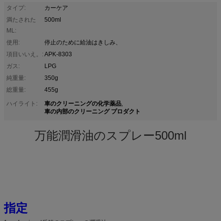
タイプ:
カーケア
満たされた
500ml
ML:
使用:
停止のために給油はきしみ、
項目いいえ。:
APK-8303
ガス:
LPG
純重量:
350g
総重量:
455g
車のクリーニングの化学薬品
ハイライト:
,
車の内部のクリーニング プロダクト
万能潤滑油のスプレー500ml
指定