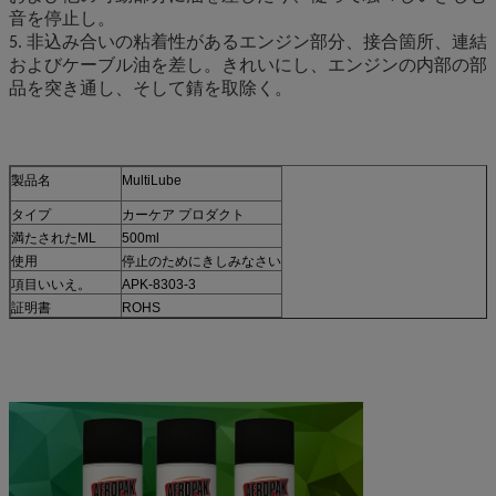
音を停止し。
5. 非込み合いの粘着性があるエンジン部分、接合箇所、連結
およびケーブル油を差し。きれいにし、エンジンの内部の部
品を突き通し、そして錆を取除く。
製品名
MultiLube
タイプ
カーケア プロダクト
満たされたML
500ml
使用
停止のためにきしみなさい
項目いいえ。
APK-8303-3
証明書
ROHS