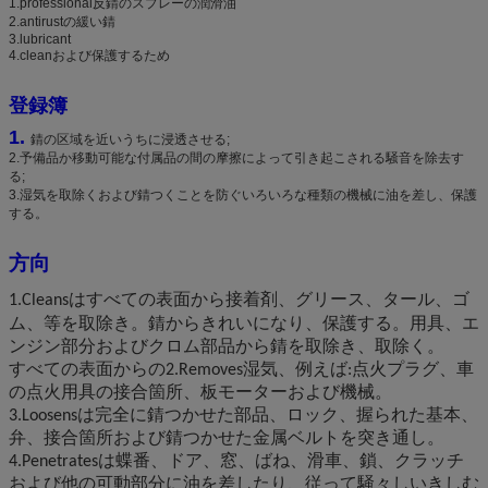
1.professional反錆のスプレーの潤滑油
2.antirustの緩い錆
3.lubricant
4.cleanおよび保護するため
登録簿
1.
錆の区域を近いうちに浸透させる;
2.予備品か移動可能な付属品の間の摩擦によって引き起こされる騒音を除去す
る;
3.湿気を取除くおよび錆つくことを防ぐいろいろな種類の機械に油を差し、保護
する。
方向
1.Cleansは
すべての表面から接着剤、グリース、タール、ゴ
ム、等を取除き。錆からきれいになり、保護する。用具、エ
ンジン部分およびクロム部品から錆を取除き、取除く。
すべての表面からの2.Removes湿気、例えば:点火プラグ、車
の点火用具の接合箇所、板モーターおよび機械。
3.Loosensは完全に錆つかせた部品、ロック、握られた基本、
弁、接合箇所および錆つかせた金属ベルトを突き通し。
4.Penetratesは蝶番、ドア、窓、ばね、滑車、鎖、クラッチ
および他の可動部分に油を差したり、従って騒々しいきしむ