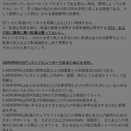
それが付いているエーロゾル プロダクトである危ない商品、費用によってが米
ドルについて、言う2kg小包のための100-200を非常に高くある急使である。そ
して顧客によって前払いされる貨物費用の必要性。
Q7:いかに私達のビジネスを長期におよびよい関係するか。
:1。私達は良質を保ち、私達の顧客を保障する競争価格は寄与する;
だけ、およ
び次に最初に勝つ私達は勝ってもいい。
A2.ビジネスをし、それらを持つ友人を作るために私達はあらゆる顧客をように
私達の友人および私達誠意をこめて尊重する
それらがから来てもどこで。
AEROPAKのディストリビューターであるためになぜか。
1.AEROPAKは米国の標準品質および純重量との米国様式の設計である。
2.AEROPAKプロダクトは渡したRoHS、範囲、等のような必須テストそして証
明書を…
3.AEROPAKはあらゆる項目および在庫管理および小売りのためによいあらゆる
色のためにそれぞれバーコード化されている。
4.AEROPAK提供POS及びSKU CSV情報および英国のフライヤ。
5.AEROPAKはPDF及び印刷目録およびColorcharts提供する。
6.AEROPAK'S強いR & Dはますますあなたの市場占有率を拡大するために新製
品を作る。
7.AEROPAKは私達のウェブサイトのあなたの情報を含むあなたの販売のための
大きいサポートを、缶、カタログおよびcolorcharts、等提供し、またあなたの昇
進のための多くの異なったギフトを、支えるあなたの地方貿易ショーのための提
供する。