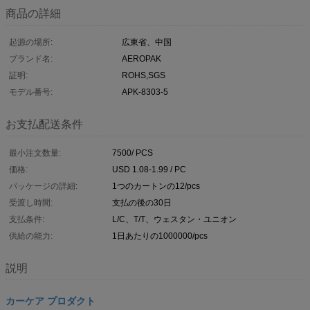
商品の詳細
起源の場所:
広東省、中国
ブランド名:
AEROPAK
証明:
ROHS,SGS
モデル番号:
APK-8303-5
お支払配送条件
最小注文数量:
7500/ PCS
価格:
USD 1.08-1.99 / PC
パッケージの詳細:
1つのカートンの12/pcs
受渡し時間:
支払の後の30日
支払条件:
L/C、T/T、ウェスタン・ユニオン
供給の能力:
1日あたりの1000000/pcs
説明
カーケア プロダクト