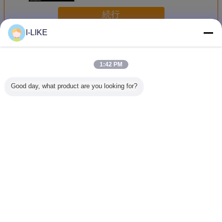
続行
I-LIKE
カーケア プロダクト
多く
1:42 PM
Good day, what product are you looking for?
AEROPAKのカー
OEM ODM
ホイールクリーナ
中性ブレ
ケアよりきれいな
Aeropakの車輪お
ー カーケア用品
車輪のよ
ブレーキ部品の洗
よびタイヤの洗剤
Romove 全ホイー
な車のホ
剤および車の自動
は車のタイヤのた
ルタイプ用ブレー
除去剤プ
車心配のグリース
めのスプレーを照
キダスト
のスーツ
らす
言語を変えて下さい
Japanese
ホーム
|
企業情報
|
お問い合わせ
|
地図
|
Privacy Policy
デスクトップの眺め