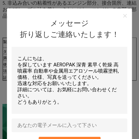
5. 非込み合いの粘着性があるエンジン部分、接合箇所、連結
およびケーブル油を差し。きれいにし、エンジンの内部の部
品を突き通し、そして錆を取除く。
メッセージ
折り返しご連絡いたします！
製品名
MultiLube
タイプ
カーケア プロダクト
満たされたML
500ml
使用
停止のためにきしみなさい
項目いいえ。
APK-8303-3
証明書
ROHS