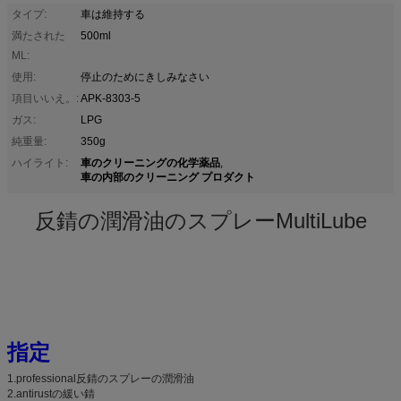
タイプ:
車は維持する
満たされた
500ml
ML:
使用:
停止のためにきしみなさい
項目いいえ。:
APK-8303-5
ガス:
LPG
純重量:
350g
車のクリーニングの化学薬品
ハイライト:
,
車の内部のクリーニング プロダクト
反錆の潤滑油のスプレーMultiLube
指定
1.professional反錆のスプレーの潤滑油
2.antirustの緩い錆