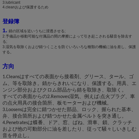
3.lubricant
4.cleanおよび保護するため
登録簿
1.
錆の区域を近いうちに浸透させる;
2.予備品か移動可能な付属品の間の摩擦によって引き起こされる騒音を除去す
る;
3.湿気を取除くおよび錆つくことを防ぐいろいろな種類の機械に油を差し、保護
する。
方向
1.Cleansは
すべての表面から接着剤、グリース、タール、ゴ
ム、等を取除き。錆からきれいになり、保護する。用具、エ
ンジン部分およびクロム部品から錆を取除き、取除く。
すべての表面からの2.Removes湿気、例えば:点火プラグ、車
の点火用具の接合箇所、板モーターおよび機械。
3.Loosensは完全に錆つかせた部品、ロック、握られた基本、
弁、接合箇所および錆つかせた金属ベルトを突き通し。
4.Penetratesは蝶番、ドア、窓、ばね、滑車、鎖、クラッチ
および他の可動部分に油を差したり、従って騒々しいきしむ
音を停止し。