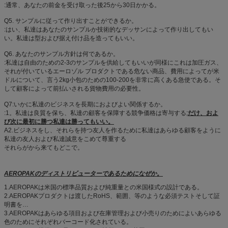
:通常、あなたの前金を受け取った後25から30日かかる。
Q5. サンプルに従って作り出すことができるか。
:はい、私達はあなたのサンプルか技術的なデッサンによって作り出してもい
い。私達は型および据え付け品を造ってもいい。
Q6. あなたのサンプル方針は何であるか。
:私達は自由のための2-3のサンプルを供給してもいいが同様にこれは加圧ガス、
それが付いているエーロゾル プロダクトである危ない商品、費用によってが米
ドルについて、言う2kg小包のための100-200を非常に高くある急使である。そ
して顧客によって前払いされる貨物費用の必要性。
Q7:いかに私達のビジネスを長期におよびよい関係するか。
:1。私達は良質を保ち、私達の顧客を保障する競争価格は寄与する;
だけ、およ
び次に最初に勝つ私達は勝ってもいい。
A2.ビジネスをし、それらを持つ友人を作るために私達はあらゆる顧客をように
私達の友人および私達誠意をこめて尊重する
それらがから来てもどこで。
AEROPAKのディストリビューターであるためになぜか。
1.AEROPAKは米国の標準品質および純重量との米国様式の設計である。
2.AEROPAKプロダクトは渡したRoHS、範囲、等のような必須テストそして証
明書を…
3.AEROPAKはあらゆる項目および在庫管理および小売りのためによいあらゆる
色のためにそれぞれバーコード化されている。