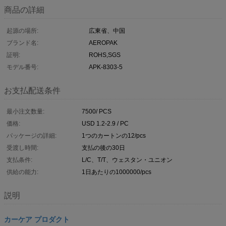
商品の詳細
起源の場所:
広東省、中国
ブランド名:
AEROPAK
証明:
ROHS,SGS
モデル番号:
APK-8303-5
お支払配送条件
最小注文数量:
7500/ PCS
価格:
USD 1.2-2.9 / PC
パッケージの詳細:
1つのカートンの12/pcs
受渡し時間:
支払の後の30日
支払条件:
L/C、T/T、ウェスタン・ユニオン
供給の能力:
1日あたりの1000000/pcs
説明
カーケア プロダクト