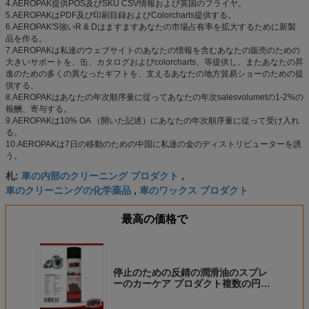
4.AEROPAK提供POS及びSKU CSV情報および英国のフライヤ。
5.AEROPAKはPDF及び印刷目録およびColorcharts提供する。
6.AEROPAK'S強いR & Dはますますあなたの市場占有率を拡大するために新製
品を作る。
7.AEROPAKは私達のウェブサイトのあなたの情報を含むあなたの販売のための
大きいサポートを、缶、カタログおよびcolorcharts、等提供し、またあなたの昇
進のための多くの異なったギフトを、支えるあなたの地方貿易ショーのための提
供する。
8.AEROPAKはあなたの年次順序量に従ってあなたの年次salesvolumetの1-2%の
報酬、寄与する。
9.AEROPAKは10% OA （開いた記述）にあなたの年次順序量に従って受け入れ
る。
10.AEROPAKは7日の移動のための中国に私達の金のディストリビューターを誘
う。
車の内部のクリーニング プロダクト
札:
,
車のクリーニングの化学薬品
車のワックス プロダクト
,
最高の価格で
停止のための反錆の潤滑油のスプレ
ーのカーケア プロダクト複数の円滑
油はきしむ