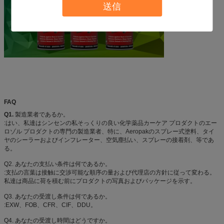
送信
FAQ
Q1.
製造業者であるか。
:はい、私達はシンセンの私そっくりの良い化学薬品カーケア プロダクトのエー
ロゾル プロダクトの専門の製造業者、特に、Aeropakのスプレー式塗料、タイ
ヤのシーラーおよびインフレーター、空気塵払い、スプレーの接着剤、等であ
る。
Q2. あなたの支払い条件は何であるか。
:支払の言葉は接触に交渉可能な順序の量および代理店の方針に従って変わる。
私達は商品に荷を積む前にプロダクトの写真およびパッケージを示す。
Q3. あなたの受渡し条件は何であるか。
:EXW、FOB、CFR、CIF、DDU。
Q4. あなたの受渡し時間はどうですか。