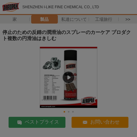
SHENZHEN I-LIKE FINE CHEMICAL CO., LTD
家
製品
私達について
工場旅行
>>
停止のための反錆の潤滑油のスプレーのカーケア プロダク
ト複数の円滑油はきしむ
ベストプライス
お問い合わせ