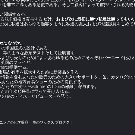
-200を非常に高くある急使である。そして顧客によって前払いされる貨
よい関係するか。
る競争価格は寄与する;
だけ、および次に最初に勝つ私達は勝ってもい
るために私達はあらゆる顧客をように私達の友人および私達誠意をこめて
ためになぜか。
量との米国様式の設計である。
、範囲、等のような必須テストそして証明書を…
管理および小売りのためによいあらゆる色のためにそれぞれバーコード化さ
および英国のフライヤ。
charts提供する。
あなたの市場占有率を拡大するために新製品を作る。
たの情報を含むあなたの販売のための大きいサポートを、缶、カタログおよびc
るあなたの地方貿易ショーのための提供する。
たの年次salesvolumetの1-2%の報酬、寄与する。
）にあなたの年次順序量に従って受け入れる。
に私達の金のディストリビューターを誘う。
ニングの化学薬品
車のワックス プロダクト