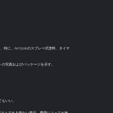
特に、Aeropakのスプレー式塗料、タイヤ
トの写真およびパッケージを示す。
てもいい。
ロダクトである危ない商品、費用によってが米