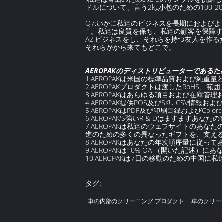
ドルについて、言う2kg小包のための100
Q7:いかに私達のビジネスを長期におよび
:1。私達は良質を保ち、私達の顧客を保障す
A2.ビジネスをし、それらを持つ友人を作
それらがから来てもどこで。
AEROPAKのディストリビューターである
1.AEROPAKは米国の標準品質および純重
2.AEROPAKプロダクトは渡したRoHS
3.AEROPAKはあらゆる項目および在庫
4.AEROPAK提供POS及びSKU CSV情報
5.AEROPAKはPDF及び印刷目録およびColor
6.AEROPAK'S強いR & Dはますます
7.AEROPAKは私達のウェブサイトのあな
進のための多くの異なったギフトを、支え
8.AEROPAKはあなたの年次順序量に従ってあな
9.AEROPAKは10% OA （開いた記述
10.AEROPAKは7日の移動のための中国
タグ:
車の内部のクリーニング プロダクト
車のクリー