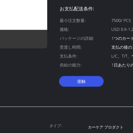
お支払配送条件:
最小注文数量:
7500/ PCS
価格:
USD 0.9-1.
パッケージの詳細:
1つのカート
受渡し時間:
支払の後の
支払条件:
L/C、T/
供給の能力:
1日あたりの1
接触
タイプ:
カーケア プロダクト