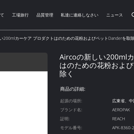
いて
工場旅行
品質管理
私達に連絡しなさい
ニュース
新しい200mlカーケア プロダクトはのための花粉およびペットDanderを取
Aircoの新しい200m
はのための花粉およびペ
除く
商品の詳細:
起源の場所:
広東省、中
ブランド名:
AEROPAK
証明:
REACH
モデル番号:
APK-8360-