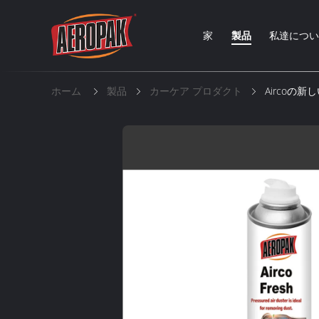
家
製品
私達につ
ホーム
製品
カーケア プロダクト
Aircoの