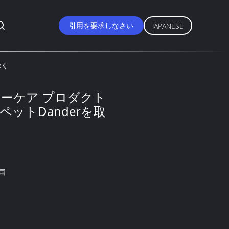
引用を要求しなさい
JAPANESE
除く
lカーケア プロダクト
ットDanderを取
国
2