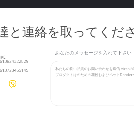
達と連絡を取ってくだ
あなたのメッセージを入れて下さい
IKE
613824322829
613723455145