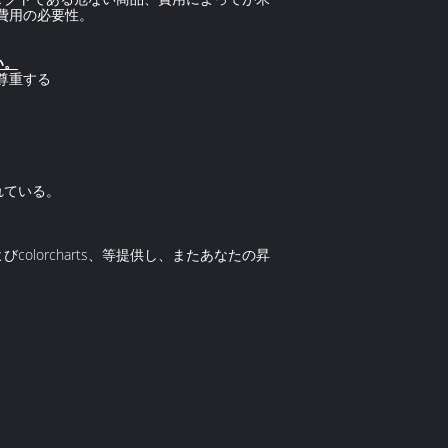
物費用の必要性。
い。
尊重する
れている。
olorcharts、等提供し、またあなたの昇