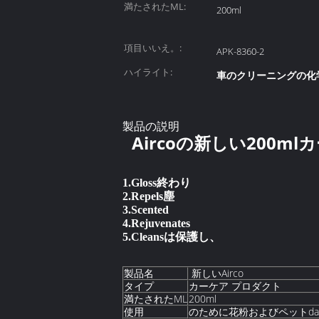
満たされたML:
200ml
項目いいえ。:
APK-8360-2
ハイライト:
車のクリーニングの化
製品の説明
Aircoの新しい200
終わり
1.Gloss
塵
2.Repels
3.Scented
4.Rejuvenates
保護し、
5.Cleansは
製品名
新しいAirco
タイプ
カーケア プロダクト
満たされたML
200ml
使用
のために花粉およびペットda