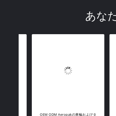
あな
車窓 カ
OEM ODM Aeropakの車輪およびタ
ホイ