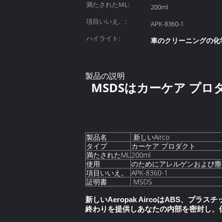
満たされたML:
200ml
項目いいえ。:
APK-8360-1
ハイライト:
車のクリーニングの化
製品の説明
MSDSはカーケア プ
製品名
新しいAirco
タイプ
カーケア プロダクト
満たされたML
200ml
使用
のためにアレルゲンおよび塵
項目いいえ。
APK-8360-1
証明書
MSDS
新しいAeropak AircoはABS
終わりを提供しあなたの内部を密封し、保護