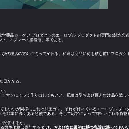
学薬品カーケア プロダクトのエーロゾル プロダクトの専門の製造業者、
払い、スプレーの接着剤、等である。
および代理店の方針に従って変わる。私達は商品に荷を積む前にプロダク
30日かかる。
るか。
なデッサンによって作り出してもいい。私達は型および据え付け品を造っ
給してもいいが同様にこれは加圧ガス、それが付いているエーロゾル プ
-200を非常に高くある急使である。そして顧客によって前払いされる貨
よい関係するか。
る競争価格は寄与する;
だけ、および次に最初に勝つ私達は勝ってもい