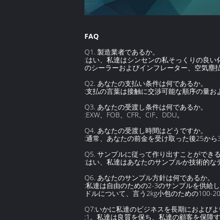
FAQ
Q1. 製造業者であるか。
:はい、私達はシンセンの私そっくりの良い化
のシーラーおよびインフレーター、空気塵
Q2. あなたの支払い条件は何であるか。
:支払の言葉は接触に交渉可能な順序の量
Q3. あなたの受渡し条件は何であるか。
:EXW、FOB、CFR、CIF、DDU。
Q4. あなたの受渡し時間はどうですか。
:通常、あなたの前金を受け取った後25から
Q5. サンプルに従って作り出すことができ
:はい、私達はあなたのサンプルか技術的
Q6. あなたのサンプル方針は何であるか。
:私達は自由のための2-3のサンプルを供
ドルについて、言う2kg小包のための100
Q7:いかに私達のビジネスを長期におよび
:1。私達は良質を保ち、私達の顧客を保障す