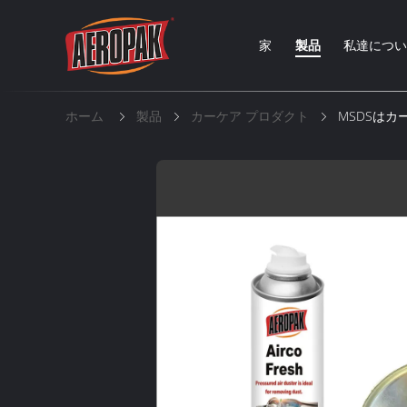
家
製品
私達につ
ホーム
製品
カーケア プロダクト
MSDSはカ