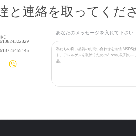
達と連絡を取ってくだ
あなたのメッセージを入れて下さい
IKE
613824322829
613723455145