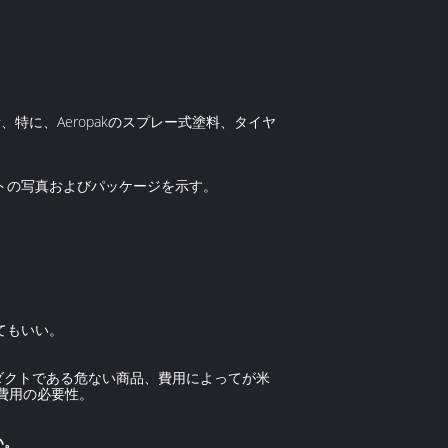
特に、Aeropakのスプレー式塗料、タイヤ
トの写真およびパッケージを示す。
てもいい。
ロダクトである危ない商品、費用によってが米
物費用の必要性。
い。