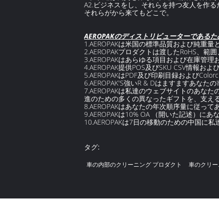
A2.ビジネスをし、それらを持つ友人を作
それらがから来てもどこで。
AEROPAKのディストリビューターである
1.AEROPAKは米国の標準品質および純重
2.AEROPAKプロダクトは渡したRoHS
3.AEROPAKはあらゆる項目および在庫
4.AEROPAK提供POS及びSKU CSV情報
5.AEROPAKはPDF及び印刷目録およびColor
6.AEROPAK'S強いR & Dはますます
7.AEROPAKは私達のウェブサイトのあな
進のための多くの異なったギフトを、支え
8.AEROPAKはあなたの年次順序量に従ってあな
9.AEROPAKは10% OA （開いた記述
10.AEROPAKは7日の移動のための中国
タグ:
車の内部のクリーニング プロダクト
車のクリー