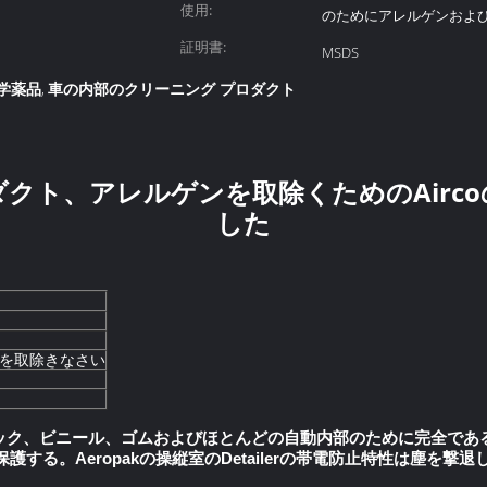
使用:
のためにアレルゲンおよ
証明書:
MSDS
学薬品
車の内部のクリーニング プロダクト
,
ロダクト、アレルゲンを取除くためのAirc
した
を取除きなさい
、プラスチック、ビニール、ゴムおよびほとんどの自動内部のために完全
する。Aeropakの操縦室のDetailerの帯電防止特性は塵を撃