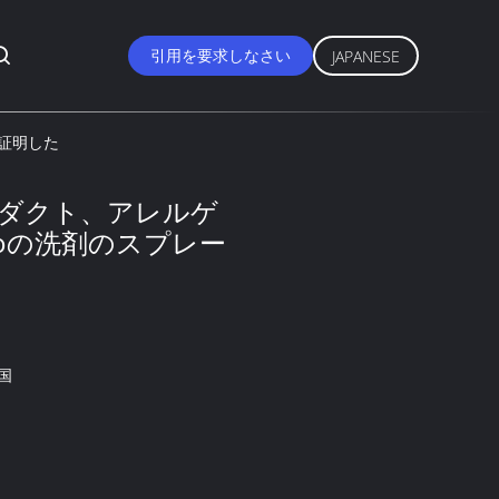
引用を要求しなさい
JAPANESE
を証明した
ロダクト、アレルゲ
coの洗剤のスプレー
国
1