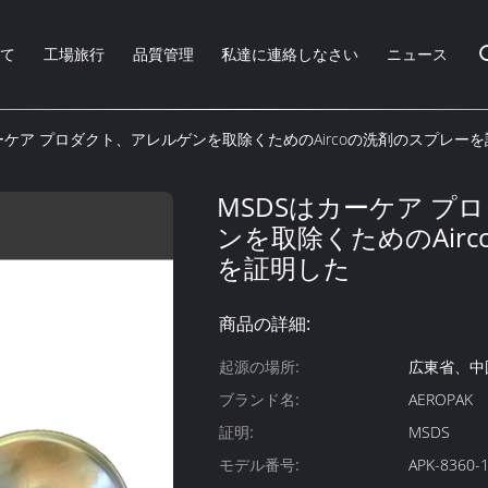
いて
工場旅行
品質管理
私達に連絡しなさい
ニュース
ーケア プロダクト、アレルゲンを取除くためのAircoの洗剤のスプレー
MSDSはカーケア プ
ンを取除くためのAir
を証明した
商品の詳細:
起源の場所:
広東省、中
ブランド名:
AEROPAK
証明:
MSDS
モデル番号:
APK-8360-