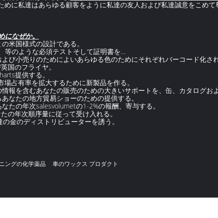
るために私達はあらゆる顧客をように私達の友人および私達誠意をこめて
ためになぜか。
量との米国様式の設計である。
、範囲、等のような必須テストそして証明書を…
管理および小売りのためによいあらゆる色のためにそれぞれバーコード化さ
および英国のフライヤ。
charts提供する。
あなたの市場占有率を拡大するために新製品を作る。
たの情報を含むあなたの販売のための大きいサポートを、缶、カタログおよびc
るあなたの地方貿易ショーのための提供する。
たの年次salesvolumetの1-2%の報酬、寄与する。
）にあなたの年次順序量に従って受け入れる。
に私達の金のディストリビューターを誘う。
ニングの化学薬品
車のワックス プロダクト