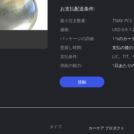
お支払配送条件:
最小注文数量:
7500/ PCS
価格:
USD 0.9-1.
パッケージの詳細:
1つのカート
受渡し時間:
支払の後の
支払条件:
L/C、T/
供給の能力:
1日あたりの1
接触
タイプ:
カーケア プロダクト