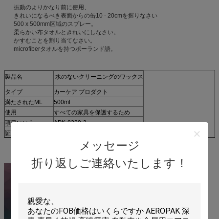
振動のよりかなり前に使用、
きれいになるべき表面からの缶10 - 20cmを握りなさい
500 x 500mm区域のスプレー。
柔らかい布タオルときれいにしなさい。
かすむことを割り当てなさい。
microfiberタオルを持つポーランド語。
製品名
水のないクリーニングのワックス
タイプ
カーケア プロダクト
満たされたML
500ml
使用
すべての家具を保護するため
項目いいえ。
APK-8329-3
証明書
範囲
メッセージ
折り返しご連絡いたします！