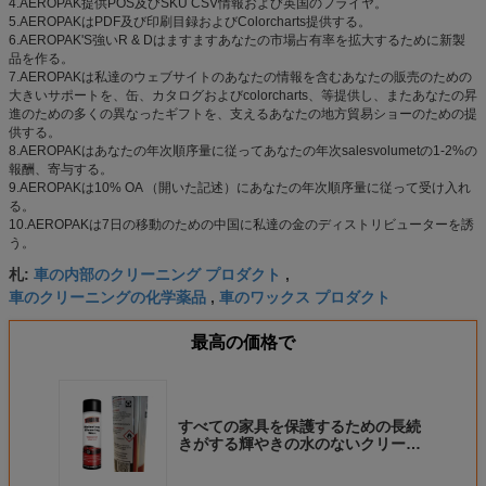
4.AEROPAK提供POS及びSKU CSV情報および英国のフライヤ。
5.AEROPAKはPDF及び印刷目録およびColorcharts提供する。
6.AEROPAK'S強いR & Dはますますあなたの市場占有率を拡大するために新製
品を作る。
7.AEROPAKは私達のウェブサイトのあなたの情報を含むあなたの販売のための
大きいサポートを、缶、カタログおよびcolorcharts、等提供し、またあなたの昇
進のための多くの異なったギフトを、支えるあなたの地方貿易ショーのための提
供する。
8.AEROPAKはあなたの年次順序量に従ってあなたの年次salesvolumetの1-2%の
報酬、寄与する。
9.AEROPAKは10% OA （開いた記述）にあなたの年次順序量に従って受け入れ
る。
10.AEROPAKは7日の移動のための中国に私達の金のディストリビューターを誘
う。
車の内部のクリーニング プロダクト
札:
,
車のクリーニングの化学薬品
車のワックス プロダクト
,
最高の価格で
すべての家具を保護するための長続
きがする輝やきの水のないクリーニ
ングのワックス