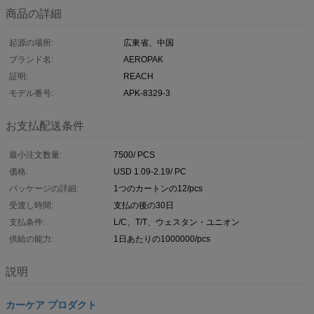
商品の詳細
起源の場所:
広東省、中国
ブランド名:
AEROPAK
証明:
REACH
モデル番号:
APK-8329-3
お支払配送条件
最小注文数量:
7500/ PCS
価格:
USD 1.09-2.19/ PC
パッケージの詳細:
1つのカートンの12/pcs
受渡し時間:
支払の後の30日
支払条件:
L/C、T/T、ウェスタン・ユニオン
供給の能力:
1日あたりの1000000/pcs
説明
カーケア プロダクト