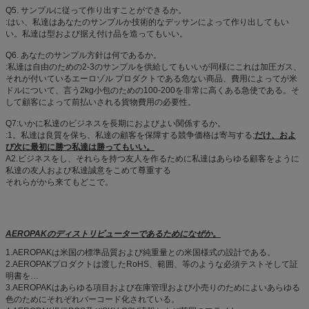
Q5. サンプルに従って作り出すことができるか。
:はい、私達はあなたのサンプルか技術的なデッサンによって作り出してもい
い。私達は型および据え付け品を造ってもいい。
Q6. あなたのサンプル方針は何であるか。
:私達は自由のための2-3のサンプルを供給してもいいが同様にこれは加圧ガス、
それが付いているエーロゾル プロダクトである危ない商品、費用によってが米
ドルについて、言う2kg小包のための100-200を非常に高くある急使である。そ
して顧客によって前払いされる貨物費用の必要性。
Q7:いかに私達のビジネスを長期におよびよい関係するか。
:1。私達は良質を保ち、私達の顧客を保障する競争価格は寄与する;
だけ、およ
び次に最初に勝つ私達は勝ってもいい。
A2.ビジネスをし、それらを持つ友人を作るために私達はあらゆる顧客をように
私達の友人および私達誠意をこめて尊重する
それらがから来てもどこで。
AEROPAKのディストリビューターであるためになぜか。
1.AEROPAKは米国の標準品質および純重量との米国様式の設計である。
2.AEROPAKプロダクトは渡したRoHS、範囲、等のような必須テストそして証
明書を…
3.AEROPAKはあらゆる項目および在庫管理および小売りのためによいあらゆる
色のためにそれぞれバーコード化されている。