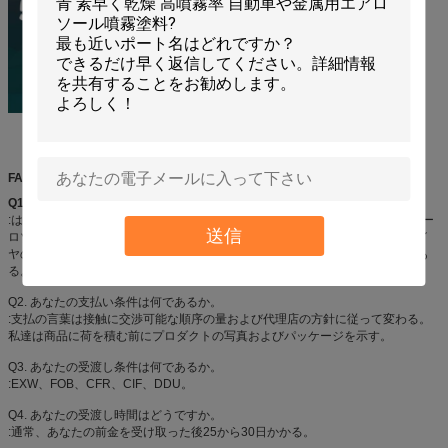
FAQ
Q1.
製造業者であるか。
:はい、私達はシンセンの私そっくりの良い化学薬品カーケア プロダクトのエー
送信
ロゾル プロダクトの専門の製造業者、特に、Aeropakのスプレー式塗料、タイ
ヤのシーラーおよびインフレーター、空気塵払い、スプレーの接着剤、等であ
る。
Q2. あなたの支払い条件は何であるか。
:支払の言葉は接触に交渉可能な順序の量および代理店の方針に従って変わる。
私達は商品に荷を積む前にプロダクトの写真およびパッケージを示す。
Q3. あなたの受渡し条件は何であるか。
:EXW、FOB、CFR、CIF、DDU。
Q4. あなたの受渡し時間はどうですか。
:通常、あなたの前金を受け取った後25から30日かかる。