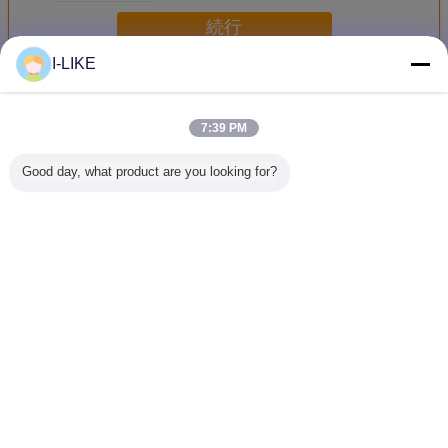
続行
I-LIKE
カーケア プロダクト
多く
7:39 PM
Good day, what product are you looking for?
AEROPAKのカー
OEM ODM
ホイールクリーナ
中性ブレ
ケアよりきれいな
Aeropakの車輪お
ー カーケア用品
車輪のよ
ブレーキ部品の洗
よびタイヤの洗剤
Romove 全ホイー
な車のホ
剤および車の自動
は車のタイヤのた
ルタイプ用ブレー
除去剤プ
車心配のグリース
めのスプレーを照
キダスト
のスーツ
らす
言語を変えて下さい
Japanese
ホーム
|
企業情報
|
お問い合わせ
|
地図
|
Privacy Policy
デスクトップの眺め