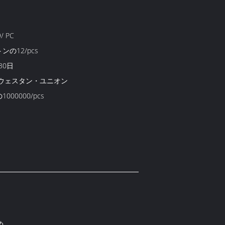
9/ PC
ンの12/pcs
30日
T、ウェスタン・ユニオン
000000/pcs
め