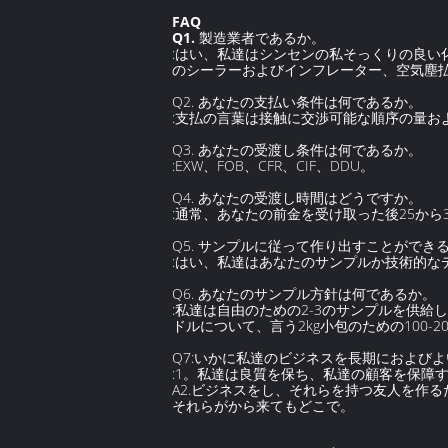
FAQ
Q1.
製造業者であるか。
:はい、私達はシンセンの私そっくりの良い化
のシーラーおよびインフレーター、空気塵
Q2. あなたの支払い条件は何であるか。
:支払の言葉は接触に交渉可能な順序の量
Q3. あなたの受渡し条件は何であるか。
:EXW、FOB、CFR、CIF、DDU。
Q4. あなたの受渡し時間はどうですか。
:通常、あなたの前金を受け取った後25から
Q5. サンプルに従って作り出すことができ
:はい、私達はあなたのサンプルか技術的
Q6. あなたのサンプル方針は何であるか。
:私達は自由のための2-3のサンプルを供
ドルについて、言う2kg小包のための100
Q7:いかに私達のビジネスを長期におよび
:1。私達は良質を保ち、私達の顧客を保障す
A2.ビジネスをし、それらを持つ友人を作
それらがから来てもどこで。