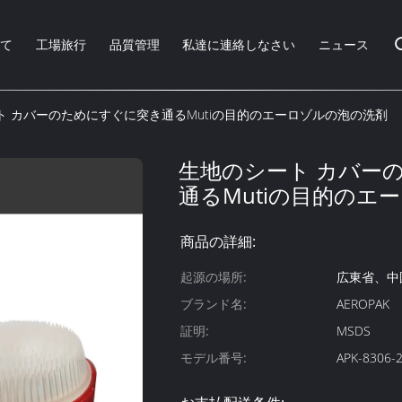
いて
工場旅行
品質管理
私達に連絡しなさい
ニュース
ト カバーのためにすぐに突き通るMutiの目的のエーロゾルの泡の洗剤
生地のシート カバー
通るMutiの目的のエ
商品の詳細:
起源の場所:
広東省、中
ブランド名:
AEROPAK
証明:
MSDS
モデル番号:
APK-8306-