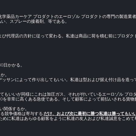
学薬品カーケア プロダクトのエーロゾル プロダクトの専門の製造業者、
払い、スプレーの接着剤、等である。
および代理店の方針に従って変わる。私達は商品に荷を積む前にプロダク
30日かかる。
るか。
なデッサンによって作り出してもいい。私達は型および据え付け品を造っ
給してもいいが同様にこれは加圧ガス、それが付いているエーロゾル プ
-200を非常に高くある急使である。そして顧客によって前払いされる貨
よい関係するか。
る競争価格は寄与する;
だけ、および次に最初に勝つ私達は勝ってもい
るために私達はあらゆる顧客をように私達の友人および私達誠意をこめて