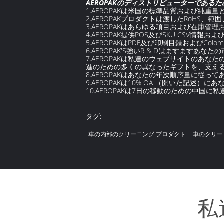
AEROPAKのディストリビューターである
1.AEROPAKは米国の標準品質および純重
2.AEROPAKプロダクトは渡したRoHS
3.AEROPAKはあらゆる項目および在庫
4.AEROPAK提供POS及びSKU CSV情報
5.AEROPAKはPDF及び印刷目録およびColor
6.AEROPAK'S強いR & Dはますます
7.AEROPAKは私達のウェブサイトのあな
進のための多くの異なったギフトを、支え
8.AEROPAKはあなたの年次順序量に従ってあな
9.AEROPAKは10% OA （開いた記述
10.AEROPAKは7日の移動のための中国
タグ:
車の内部のクリーニング プロダクト
車のクリー
私