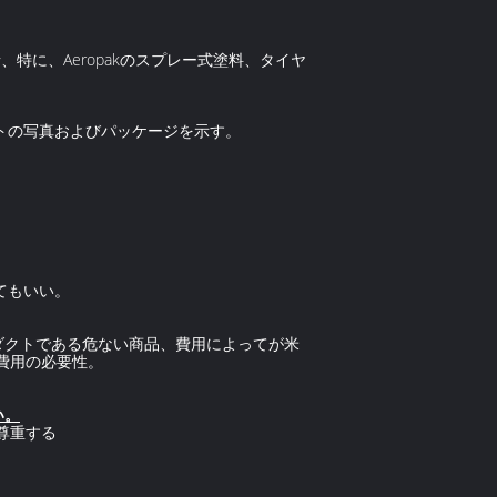
特に、Aeropakのスプレー式塗料、タイヤ
トの写真およびパッケージを示す。
てもいい。
ロダクトである危ない商品、費用によってが米
物費用の必要性。
い。
尊重する