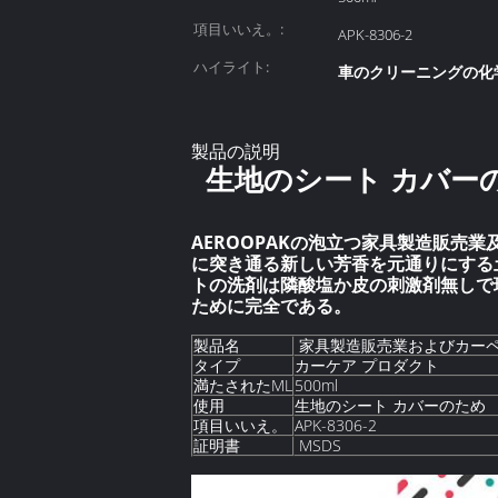
項目いいえ。:
APK-8306-2
ハイライト:
車のクリーニングの化
製品の説明
生地のシート カバー
AEROOPAKの泡立つ家具製造販
に突き通る新しい芳香を元通りにする
トの洗剤は隣酸塩か皮の刺激剤無しで
ために完全である。
製品名
家具製造販売業およびカー
タイプ
カーケア プロダクト
満たされたML
500ml
使用
生地のシート カバーのため
項目いいえ。
APK-8306-2
証明書
MSDS