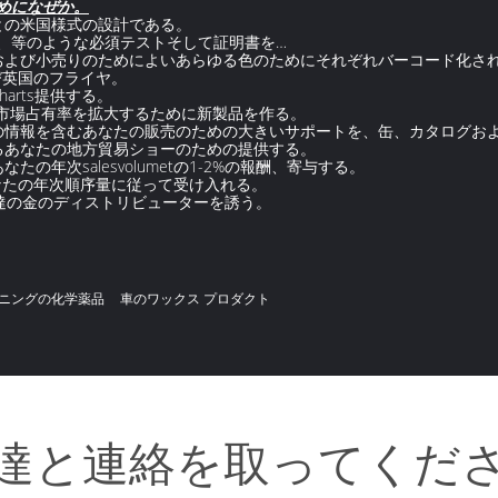
ためになぜか。
量との米国様式の設計である。
、範囲、等のような必須テストそして証明書を…
管理および小売りのためによいあらゆる色のためにそれぞれバーコード化さ
および英国のフライヤ。
charts提供する。
あなたの市場占有率を拡大するために新製品を作る。
たの情報を含むあなたの販売のための大きいサポートを、缶、カタログおよびc
るあなたの地方貿易ショーのための提供する。
たの年次salesvolumetの1-2%の報酬、寄与する。
）にあなたの年次順序量に従って受け入れる。
に私達の金のディストリビューターを誘う。
ニングの化学薬品
車のワックス プロダクト
達と連絡を取ってくだ