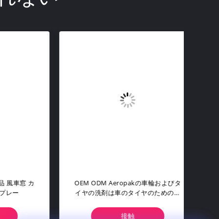
きれい
500ml カーケア製品 ウェット ルッ
MS
ダクト
ク フィニッシュ アンタッチャブル
フ
タイヤ シャイン スプレー
接触