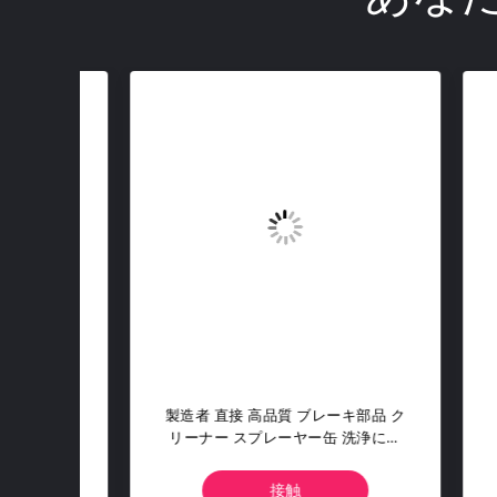
車窓 カ
OEM ODM Aeropakの車輪およびタ
ホイ
イヤの洗剤は車のタイヤのためのス
Rom
プレーを照らす
接触