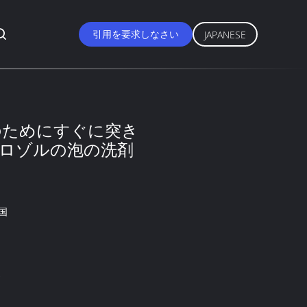
引用を要求しなさい
JAPANESE
のためにすぐに突き
ーロゾルの泡の洗剤
国
2