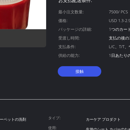
お支払配送条件:
最小注文数量:
7500/ PCS
価格:
USD 1.3-2.
パッケージの詳細:
1つのカート
受渡し時間:
支払の後の
支払条件:
L/C、T/
供給の能力:
1日あたりの1
接触
タイプ:
ーペットの洗剤
カーケア プロダクト
使用:
生地のシート カバーのた