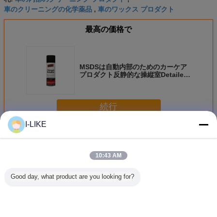
車のクリーニングの化学薬品
車のワックス プロダクト
,
最高の価格で
MSDSは自動内部のためのカーケア
プロダクト反静的な操縦室Detailer
を証明した
続行
I-LIKE
カーケア プロダクト
多く
10:43 AM
Good day, what product are you looking for?
AEROPAKのカー
OEM ODM
ホイールクリーナ
中性ブレ
ケアよりきれいな
Aeropakの車輪お
ー カーケア用品
車輪のよ
ブレーキ部品の洗
よびタイヤの洗剤
Romove 全ホイー
な車のホ
剤および車の自動
は車のタイヤのた
ルタイプ用ブレー
除去剤プ
車心配のグリース
めのスプレーを照
キダスト