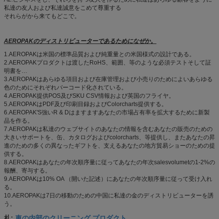
私達の友人および私達誠意をこめて尊重する
それらがから来てもどこで。
AEROPAKのディストリビューターであるためになぜか。
1.AEROPAKは米国の標準品質および純重量との米国様式の設計である。
2.AEROPAKプロダクトは渡したRoHS、範囲、等のような必須テストそして証
明書を…
3.AEROPAKはあらゆる項目および在庫管理および小売りのためによいあらゆる
色のためにそれぞれバーコード化されている。
4.AEROPAK提供POS及びSKU CSV情報および英国のフライヤ。
5.AEROPAKはPDF及び印刷目録およびColorcharts提供する。
6.AEROPAK'S強いR & Dはますますあなたの市場占有率を拡大するために新製
品を作る。
7.AEROPAKは私達のウェブサイトのあなたの情報を含むあなたの販売のための
大きいサポートを、缶、カタログおよびcolorcharts、等提供し、またあなたの昇
進のための多くの異なったギフトを、支えるあなたの地方貿易ショーのための提
供する。
8.AEROPAKはあなたの年次順序量に従ってあなたの年次salesvolumetの1-2%の
報酬、寄与する。
9.AEROPAKは10% OA （開いた記述）にあなたの年次順序量に従って受け入れ
る。
10.AEROPAKは7日の移動のための中国に私達の金のディストリビューターを誘
う。
車の内部のクリーニング プロダクト
札:
,