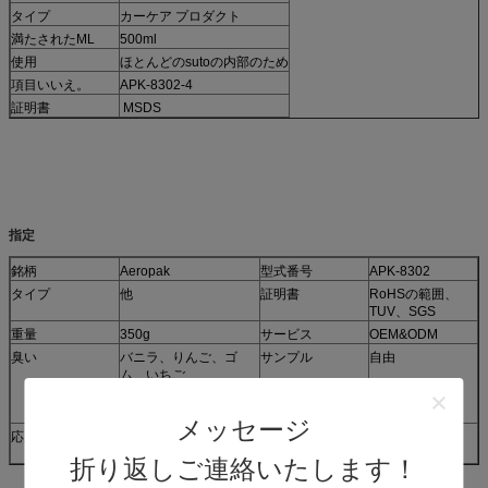
タイプ
カーケア プロダクト
満たされたML
500ml
使用
ほとんどのsutoの内部のため
項目いいえ。
APK-8302-4
証明書
MSDS
指定
銘柄
Aeropak
型式番号
APK-8302
タイプ
他
証明書
RoHSの範囲、
TUV、SGS
重量
350g
サービス
OEM&ODM
臭い
バニラ、りんご、ゴ
サンプル
自由
ム、いちご、
レモンect。
メッセージ
応用範囲
、タイヤ革、ダッシュ
工場
はい
ボード バンパー
折り返しご連絡いたします！