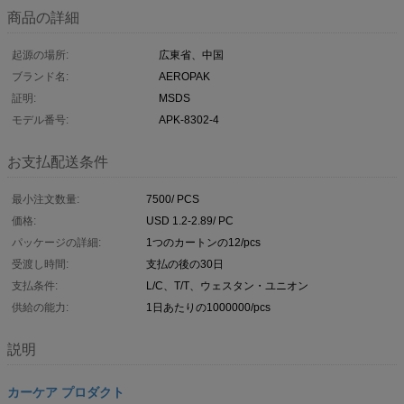
商品の詳細
起源の場所:
広東省、中国
ブランド名:
AEROPAK
証明:
MSDS
モデル番号:
APK-8302-4
お支払配送条件
最小注文数量:
7500/ PCS
価格:
USD 1.2-2.89/ PC
パッケージの詳細:
1つのカートンの12/pcs
受渡し時間:
支払の後の30日
支払条件:
L/C、T/T、ウェスタン・ユニオン
供給の能力:
1日あたりの1000000/pcs
説明
カーケア プロダクト