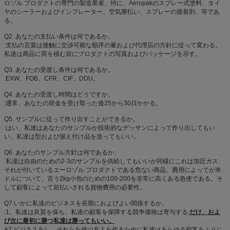
ロゾル プロダクトの専門の製造業者、特に、Aeropakのスプレー式塗料、タイ
ヤのシーラーおよびインフレーター、空気塵払い、スプレーの接着剤、等であ
る。
Q2. あなたの支払い条件は何であるか。
:支払の言葉は接触に交渉可能な順序の量および代理店の方針に従って変わる。
私達は商品に荷を積む前にプロダクトの写真およびパッケージを示す。
Q3. あなたの受渡し条件は何であるか。
:EXW、FOB、CFR、CIF、DDU。
Q4. あなたの受渡し時間はどうですか。
:通常、あなたの前金を受け取った後25から30日かかる。
Q5. サンプルに従って作り出すことができるか。
:はい、私達はあなたのサンプルか技術的なデッサンによって作り出してもい
い。私達は型および据え付け品を造ってもいい。
Q6. あなたのサンプル方針は何であるか。
:私達は自由のための2-3のサンプルを供給してもいいが同様にこれは加圧ガス、
それが付いているエーロゾル プロダクトである危ない商品、費用によってが米
ドルについて、言う2kg小包のための100-200を非常に高くある急使である。そ
して顧客によって前払いされる貨物費用の必要性。
Q7:いかに私達のビジネスを長期におよびよい関係するか。
:1。私達は良質を保ち、私達の顧客を保障する競争価格は寄与する;
だけ、およ
び次に最初に勝つ私達は勝ってもいい。
A2.ビジネスをし、それらを持つ友人を作るために私達はあらゆる顧客をように