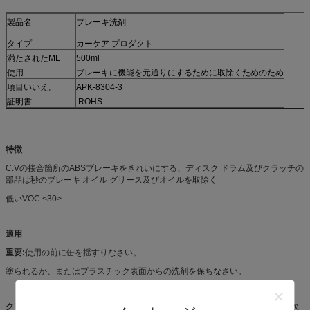
製品名
ブレーキ洗剤
タイプ
カーケア プロダクト
満たされたML
500ml
使用
ブレーキに機能を元通りにするために取除くためのため
項目いいえ。
APK-8304-3
証明書
ROHS
特徴
C.Vの接合箇所のABSブレーキをきれいにする、ディスク ドラム及びクラッチの
部品は秒のブレーキ オイル グリース及びオイルを取除く
低いVOC <30>
適用
重要:
使用の前に缶を揺すりなさい。
塗られるか、またはプラスチック表面からの洗剤を保ちなさい。
クリーニング:
車輪を取除き、上の移動下りからのブレーキ部品に、洗浄の塵吹