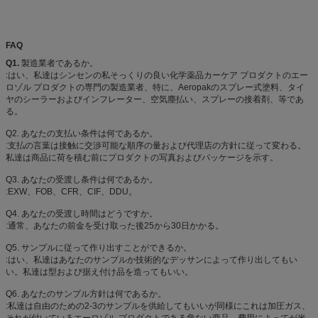
FAQ
Q1.
製造業者であるか。
:はい、私達はシンセンの私そっくりの良い化学薬品カーケア プロダクトのエー
ロゾル プロダクトの専門の製造業者、特に、Aeropakのスプレー式塗料、タイ
ヤのシーラーおよびインフレーター、空気塵払い、スプレーの接着剤、等であ
る。
Q2. あなたの支払い条件は何であるか。
:支払の言葉は接触に交渉可能な順序の量および代理店の方針に従って変わる。
私達は商品に荷を積む前にプロダクトの写真およびパッケージを示す。
Q3. あなたの受渡し条件は何であるか。
:EXW、FOB、CFR、CIF、DDU。
Q4. あなたの受渡し時間はどうですか。
:通常、あなたの前金を受け取った後25から30日かかる。
Q5. サンプルに従って作り出すことができるか。
:はい、私達はあなたのサンプルか技術的なデッサンによって作り出してもい
い。私達は型および据え付け品を造ってもいい。
Q6. あなたのサンプル方針は何であるか。
:私達は自由のための2-3のサンプルを供給してもいいが同様にこれは加圧ガス、