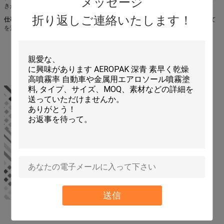
メッセージ
きかける、ブレーキからの缶15~30cmを土握り、そして汚染する。
折り返しご連絡いたします！
仕事台の使用:
すべての部品に寛大に適用すればきれいになるべき表面はすべて
を洗浄することを洗剤を許可して汚染する。
送信