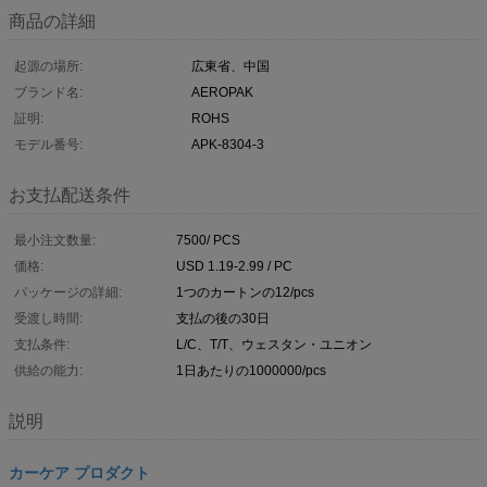
商品の詳細
起源の場所:
広東省、中国
ブランド名:
AEROPAK
証明:
ROHS
モデル番号:
APK-8304-3
お支払配送条件
最小注文数量:
7500/ PCS
価格:
USD 1.19-2.99 / PC
パッケージの詳細:
1つのカートンの12/pcs
受渡し時間:
支払の後の30日
支払条件:
L/C、T/T、ウェスタン・ユニオン
供給の能力:
1日あたりの1000000/pcs
説明
カーケア プロダクト