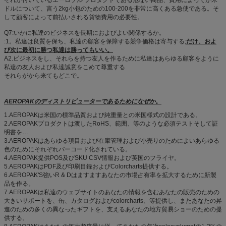
それが付いているエーロゾル プロダクトである危ない商品、費用によってが米
ドルについて、言う2kg小包のための100-200を非常に高くある急使である。そ
して顧客によって前払いされる貨物費用の必要性。
Q7:いかに私達のビジネスを長期におよびよい関係するか。
:1。私達は良質を保ち、私達の顧客を保障する競争価格は寄与する;
だけ、およ
び次に最初に勝つ私達は勝ってもいい。
A2.ビジネスをし、それらを持つ友人を作るために私達はあらゆる顧客をように
私達の友人および私達誠意をこめて尊重する
それらがから来てもどこで。
AEROPAKのディストリビューターであるためになぜか。
1.AEROPAKは米国の標準品質および純重量との米国様式の設計である。
2.AEROPAKプロダクトは渡したRoHS、範囲、等のような必須テストそして証
明書を…
3.AEROPAKはあらゆる項目および在庫管理および小売りのためによいあらゆる
色のためにそれぞれバーコード化されている。
4.AEROPAK提供POS及びSKU CSV情報および英国のフライヤ。
5.AEROPAKはPDF及び印刷目録およびColorcharts提供する。
6.AEROPAK'S強いR & Dはますますあなたの市場占有率を拡大するために新製
品を作る。
7.AEROPAKは私達のウェブサイトのあなたの情報を含むあなたの販売のための
大きいサポートを、缶、カタログおよびcolorcharts、等提供し、またあなたの昇
進のための多くの異なったギフトを、支えるあなたの地方貿易ショーのための提
供する。