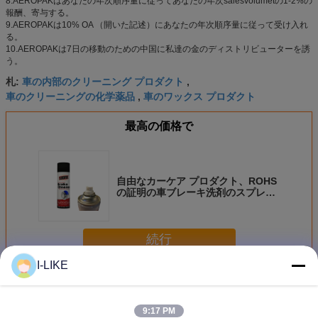
8.AEROPAKはあなたの年次順序量に従ってあなたの年次salesvolumetの1-2%の
報酬、寄与する。
9.AEROPAKは10% OA （開いた記述）にあなたの年次順序量に従って受け入れ
る。
10.AEROPAKは7日の移動のための中国に私達の金のディストリビューターを誘
う。
車の内部のクリーニング プロダクト
札:
,
車のクリーニングの化学薬品
車のワックス プロダクト
,
最高の価格で
自由なカーケア プロダクト、ROHS
の証明の車ブレーキ洗剤のスプレー
を塩素で処理しなさい
続行
I-LIKE
カーケア プロダクト
多く
9:17 PM