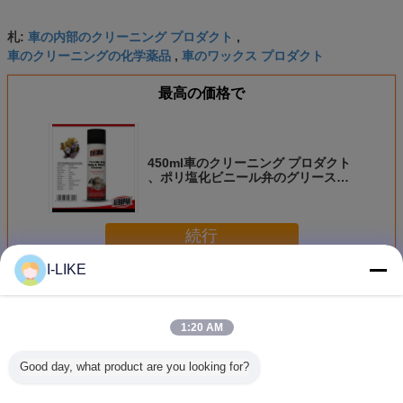
車の内部のクリーニング プロダクト
札:
,
車のクリーニングの化学薬品
車のワックス プロダクト
,
最高の価格で
450ml車のクリーニング プロダクト
、ポリ塩化ビニール弁のグリースの
ためのキャブレターの洗剤のスプレ
ー
続行
I-LIKE
カーケア プロダクト
多く
1:20 AM
Good day, what product are you looking for?
AEROPAKのカー
OEM ODM
ホイールクリーナ
中性ブレ
ケアよりきれいな
Aeropakの車輪お
ー カーケア用品
車輪のよ