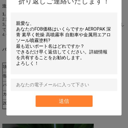
折り返しご連絡いたします！
注意:
1.
点火の熱、炎、火花および他のもとから保ちなさい。
2.涼しい、乾燥した場所（45℃）の店;直接日光を避けなさい。
3。、穴をあけるために激しく打たなければ、または缶を焼却処分し
てはいけない。
4.子供の届かない保ちなさい;
パッケージ:
項目いいえ:
ID-301
缶のサイズ:
∮65mm X 158mm H
パッケージ:
450ml X 12pcs/ctn
カートンのサイズ:
275x205x205 mm
送信
20ftの容器のローディング
2500のカートン