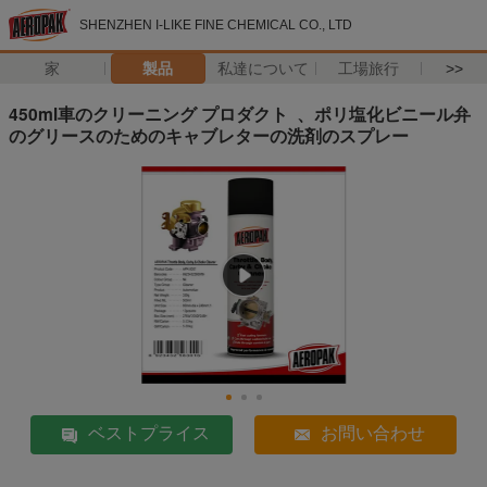
SHENZHEN I-LIKE FINE CHEMICAL CO., LTD
家
製品
私達について
工場旅行
>>
450ml車のクリーニング プロダクト 、ポリ塩化ビニール弁
のグリースのためのキャブレターの洗剤のスプレー
ベストプライス
お問い合わせ