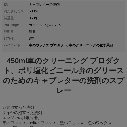
使用:
キャブレターの洗剤
満たされたML:
500ml
純重量:
350g
Pakckage:
カートンごとの12 PC
証明書:
範囲
保存性:
3年
車のワックス プロダクト
車のクリーニングの化学薬品
ハイライト:
,
450ml車のクリーニング プロダク
ト、ポリ塩化ビニール弁のグリース
のためのキャブレターの洗剤のスプ
レー
万能泡立った洗剤;
タイヤの泡立った洗剤
エンジンの油取り器;
車のワックス--solftのワックス、堅いワックス、色のワックス、