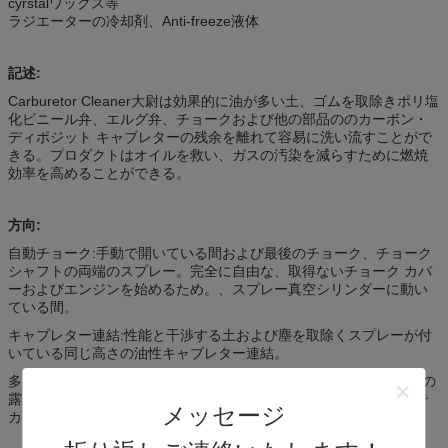
cyrstalワックス等
ラジエーターの冷却剤、Anti-freeze液体
記述:
Carburetor Cleaner大尉は効果的に油が多い土、ゴムを取除きポリ塩
化ビニール弁、エルグ弁、チョークおよび他の部品ののカーボン・
ディポジット キャブレターの残余を離れて容易に洗い流すことがで
きる。プロダクトはオイルを救い、ガスの汚染を減らすために燃焼
効率を高めることができる。
方向:
自動チョーク:手動で開いている間および最後のチョーク、チョーク
シャフトの両端のスプレー。完全に自由な、取得ないチョーク カバ
ーおよびエンジンを始めるため。、スプレー真空シリンダーに動い
ている間。
キャブレター連結:性能と干渉する土および塵を取除くスプレーが付
いている同じ高さの油性キャブレター連結。
多様なヒート コントロール:冷たいエンジンのヒーター弁シャフトの
露出された端に吹きかけなさい。浸透の後で、弁が自由であるまで
メッセージ
カウンター ウェイトを上下に上下に動かしなさい。