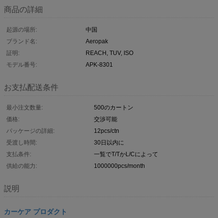
商品の詳細
起源の場所:
中国
ブランド名:
Aeropak
証明:
REACH, TUV, ISO
モデル番号:
APK-8301
お支払配送条件
最小注文数量:
500のカートン
価格:
交渉可能
パッケージの詳細:
12pcs/ctn
受渡し時間:
30日以内に
支払条件:
一覧でT/TかL/Cによって
供給の能力:
1000000pcs/month
説明
カーケア プロダクト