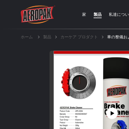
家
製品
私達につ
ホーム
製品
カーケア プロダクト
車の整備お