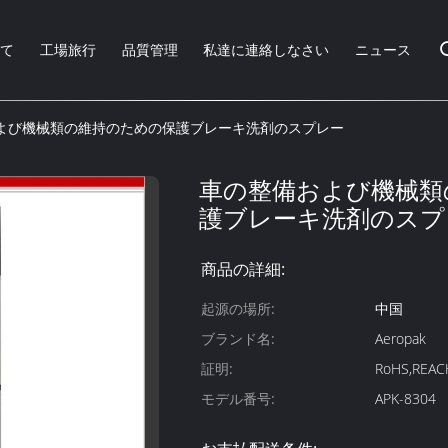
いて
工場旅行
品質管理
私達に連絡しなさい
ニュース
よび機械類の維持のための保護ブレーキ洗剤のスプレー
車の整備および機械類
護ブレーキ洗剤のスプ
商品の詳細:
起源の場所:
中国
ブランド名:
Aeropak
証明:
RoHS,REAC
モデル番号:
APK-8304