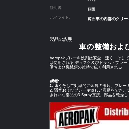
証明書:
範囲
ハイライト:
範囲車の内部のクリー
製品の説明
車の整備およ
Aeropakブレーキ洗剤は安全、速く、
は使用される:ディスク及びドラム・ブレー
備および機械類の維持で広く利用される
機能:
1.
速くそして効率的に金属の破片、ブレー
2. 騒音およびブレーキ激しい震動をでき
きれいな部品の3.Spray直接。部品を乾