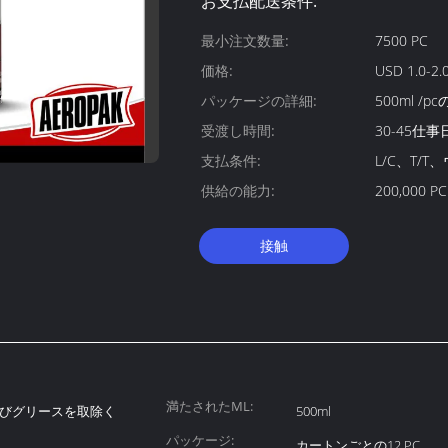
お支払配送条件:
最小注文数量:
7500 PC
価格:
USD 1.0-2.0
パッケージの詳細:
500ml /p
受渡し時間:
30-45仕事
支払条件:
L/C、T/
供給の能力:
200,000 PC
接触
満たされたML:
びグリースを取除く
500ml
パッケージ:
カートンごとの12 PC