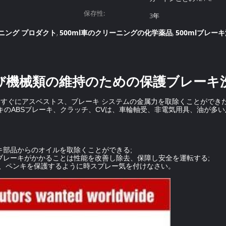
保存性:
3年
ニング プロダクト
500ml車のクリーニングの化学薬品
500mlブレー
,
,
び機械類の維持のための保護ブレーキ
そしてすぐにアスベストス、ブレーキ システムの金属力を取除くことがで
キのABSブレーキ、クラッチ、CVは、車輪軸受、非電気用具、油が多
キ部品からのオイルを取除くことができる;
、ブレーキがかかることは性能を改善し除去、保障し安全を運転する;
燥し、ペンキを保護するように時スプレー気を付けなさい。