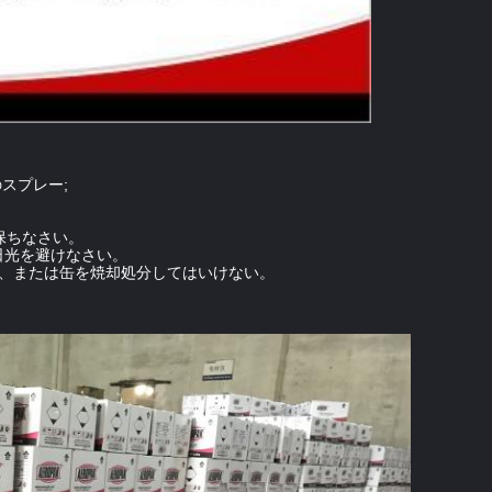
スプレー;
保ちなさい。
接日光を避けなさい。
ば、または缶を焼却処分してはいけない。