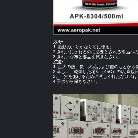
方向:
1.
振動のよりかなり前に使用;
2.きれいにされるのに必要とされる部品への
3.きれいな布と部品を拭きなさい。
注意:
1.
点火の熱、炎、火花および他のもとから
2.涼しい、乾燥した場所（45C）の店;直
3。、穴をあけるために激しく打たなけれ
4.子供から保ちなさい。