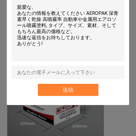
梱包と配送
送信