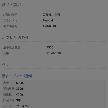
商品の詳細
起源の場所:
広東省、中国
ブランド名:
Aeropak
モデル番号:
APK-6810
お支払配送条件
最小注文数量:
7500
価格:
$1.70-1.90
説明
示すスプレー式塗料
容量:
500ml
正味重量:
350g
総重量:
465g
貯蔵寿命:
3年
パッケー
ブリキの缶