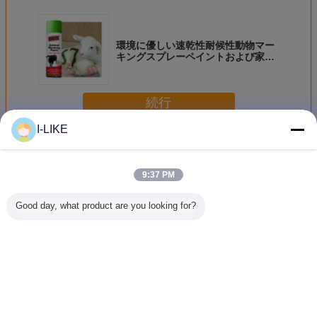
環境に優しい速乾性耐候性動物マー
キングスプレーペイントおよび家畜
マーカー スプレー 500ml
続行
I-LIKE
示すスプレー式塗料
多く
9:37 PM
Good day, what product are you looking for?
速乾性マーキング
500ml液体のコー
500ML 迅速乾燥
速乾性U
スプレーペイント
ティングの読取り
樹木マークペイン
路標示ペイ
ラインマーカーの
不能行指示機構林
ト 1.5g/s スプレー
持ちする
高視認性調査
業の木の丸太のた
レート
カラー エ
めのスプレー式塗
スプレー
料を
言語を変えて下さい
Japanese