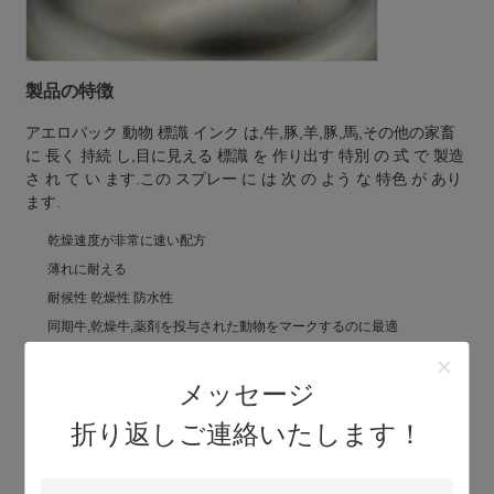
製品の特徴
アエロパック 動物 標識 インク は,牛,豚,羊,豚,馬,その他の家畜
に 長く 持続 し,目に見える 標識 を 作り出す 特別 の 式 で 製造
さ れ て い ます.この スプレー に は 次 の よう な 特色 が あり
ます.
乾燥速度が非常に速い配方
薄れに耐える
耐候性 乾燥性 防水性
同期牛,乾燥牛,薬剤を投与された動物をマークするのに最適
新生児や母乳を識別するのに最適です
赤,青,緑,紫色など,色々な色で入手可能
メッセージ
折り返しご連絡いたします！
無料のサンプルと動物マークスプレー製品についての
詳細情報のために私達に連絡してください!