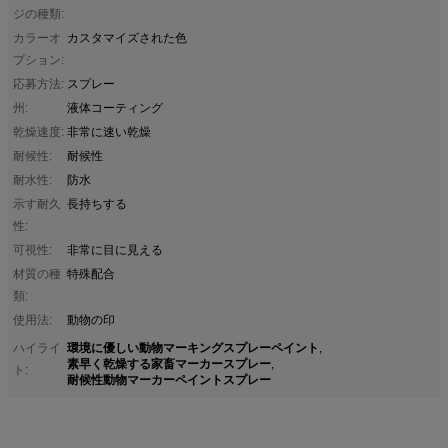
ジの種類:
カラーオ
カスタマイズされた色
プション:
応募方法:
スプレー
州:
液体コーティング
乾燥速度:
非常に速い乾燥
耐候性:
耐候性
耐水性:
防水
示す耐久
長持ちする
性:
可視性:
非常に目に見える
材質の種
特殊配合
類:
使用法:
動物の印
環境に優しい動物マーキングスプレーペイント
ハイライ
,
素早く乾燥する家畜マーカースプレー
,
ト:
耐候性動物マーカーペイントスプレー