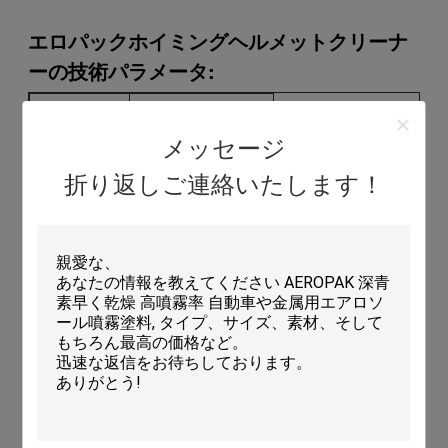
エロパックホイミングヘルメットクリーナ
ーの技術パラメータ:
製品名
ヘルメット クリーンヤー
タイプ
清潔剤
メッセージ
容量
500ml
折り返しご連絡いたします！
保存期間
3 年
MOQ
7500枚
パッケージ
メタル缶