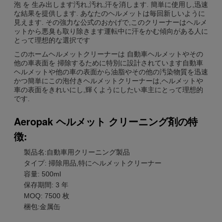
泡 を 生み出します汚れ,汚れ,汗を消します. 簡単に使用し,迅速
な結果を提供します. あなたのヘルメットは毎回新しいように
見えます. その強力な公式のおかげで,このクリーナーはヘルメ
ットから悪臭も取り除きます運転中に汗をかむ傾向がある人に
とって理想的な選択です
このホームヘルメットクリーナーは 自動車ヘルメットやその
他の車表面を 掃除するために特別に設計されています自動車
ヘルメットや他の車の表面から油脂やその他の汚染物質を迅速
かつ簡単にこの泡付きヘルメットクリーナーは,ヘルメットや
車の表面をきれいにし,輝くようにしたい車主にとって理想的
です.
Aeropak ヘルメット クリーニング剤の特
徴:
製品名:自動車用クリーニング製品
タイプ: 掃除用品,特にヘルメットクリーナー
容量: 500ml
保存期間: 3 年
MOQ: 7500 枚
梱包:金属缶