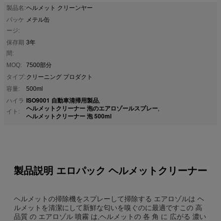
製品名:
ヘルメット クリーンヤー
パッケ
メテル缶
ージ:
保存期
3年
間:
MOQ:
7500部分
タイプ:
クリーニング プロダクト
容量:
500ml
ISO9001 自動車清掃用製品
ハイラ
,
ヘルメットクリーナー 泡のエアロゾールスプレー
,
イト:
ヘルメットクリーナー 泡 500ml
製品説明 エロパック ヘルメットクリーナー
ヘルメットの掃除機をスプレーして掃除する エアロゾルは ヘ
ルメットを清潔にして新鮮な匂いを嗅ぐのに最適ですこの 高
品質 の エアロゾル 噴霧 は,ヘルメットの 各 角 に 広がる 濃い