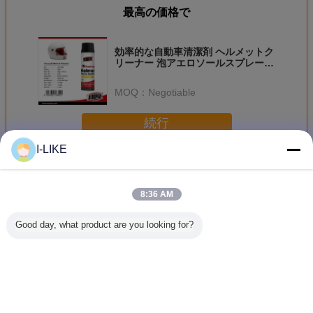
最高の価格で
効率的な自動車清潔剤 ヘルメットク
リーナー 泡アエロソールスプレー
500ml
MOQ：
Negotiable
続行
I-LIKE
自動車クリーニング プロダクト
多く
8:36 AM
Good day, what product are you looking for?
500ml 速効性キャ
エロパック 500ml
エアロパック
エアロ
ブレター＆チョー
缶詰 ボトル 自動
500ml エアロゾー
500ml 
ククリーナー スプ
車用 エンジン ク
ル タイヤシャイン
クボトル 
レー カーボン堆積
レンジング スプレ
カーホイール タイ
バグリム
物を除去し、エン
ー 脱脂剤 素早く
ヤコーティングス
プレー 車
ジンの効率的なパ
乾燥する 無臭オイ
プレー ディープブ
浄用 アス
言語を変えて下さい
フォーマンスを実
ル スラッド 炭素
ラックグロス ケミ
クリーナー
現
堆積物除去
カルフィラー 疎水
限3