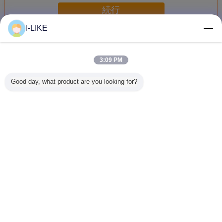
続行
I-LIKE
自動車クリーニング プロダクト
多く
3:09 PM
Good day, what product are you looking for?
500ml 速効性キャ
エロパック 500ml
エアロパック
エアロ
ブレター＆チョー
缶詰 ボトル 自動
500ml エアロゾー
500ml 
ククリーナー スプ
車用 エンジン ク
ル タイヤシャイン
クボトル 
レー カーボン堆積
レンジング スプレ
カーホイール タイ
バグリム
物を除去し、エン
ー 脱脂剤 素早く
ヤコーティングス
プレー 車
ジンの効率的なパ
乾燥する 無臭オイ
プレー ディープブ
浄用 アス
言語を変えて下さい
フォーマンスを実
ル スラッド 炭素
ラックグロス ケミ
クリーナー
現
堆積物除去
カルフィラー 疎水
限3
Japanese
性シーラント 3年
ホーム
|
企業情報
|
お問い合わせ
|
地図
|
Privacy Policy
デスクトップの眺め