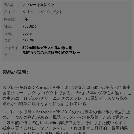
製品名:
スプレーを取除く氷
タイプ:
クリーニング プロダクト
保存性:
3年
MOQ:
7500部分
容積:
500ml
包装:
びん/缶
500ml風防ガラスの氷の除去剤
ハイライ
,
風防ガラスの氷の除去剤のスプレー
ト:
製品の説明:
スプレーを取除くAeropak APK-8313の氷は500mlびん/缶入って来中
国製クリーニング プロダクトである。それは3年の保存性を過す。こ
の車のエーロゾルのクリーニングのスプレーは風防ガラスから氷を
迅速かつ簡単に取除くように設計されている。
スプレーを取除くAeropak APK-8313の氷に市場の他の氷の除去剤上
のいくつかの利点がある。風防ガラスから氷を取除くために迅速か
つ効率的に働くのはfast-acting解決である。それはまた使いやすく、
残余を置き去りにしない。さらに、それは非常に経済的、費用効果
が大きい。それにまた気持が良い臭いがある。