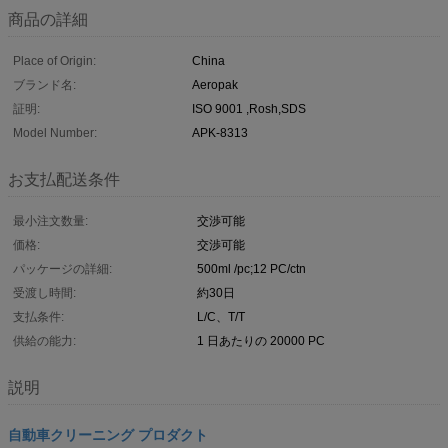
商品の詳細
Place of Origin:
China
ブランド名:
Aeropak
証明:
ISO 9001 ,Rosh,SDS
Model Number:
APK-8313
お支払配送条件
最小注文数量:
交渉可能
価格:
交渉可能
パッケージの詳細:
500ml /pc;12 PC/ctn
受渡し時間:
約30日
支払条件:
L/C、T/T
供給の能力:
1 日あたりの 20000 PC
説明
自動車クリーニング プロダクト