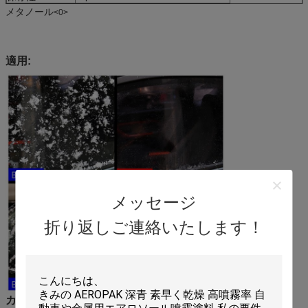
メタノール
<0>
適用:
メッセージ
折り返しご連絡いたします！
カスタム化: