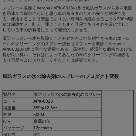
スプレーを取除くAeropak APK-8313の氷は風防ガラスから氷を取除
き迅速かつ簡単にたいと思う車の所有者のための完全な解決であ
る。使用することは安全であり長い時間を持続させることを500ml容
積は保障する。貯え、運ぶこともまた容易でありそれを常に忙しく
している車の所有者にとって理想的にさせる。
風防ガラスから氷を取除くこと有効のおよび信頼できる車のエーロ
ゾルのクリーニングのスプレー捜せばスプレーを取除くAeropak
APK-8313の氷は完全な選択である。高性能、経済的な価格および気
持が良い臭い、それはによってあなたの車のクリーニングの経験を
より容易およびより楽しくすることは確実である。
風防ガラスの氷の除去剤のスプレーのプロダクト変数
製品名
風防ガラスの氷の除去剤のスプレー
コード
APK-8313
純重量
350g/12.3oz
容量
500ML
びん
金属の缶
パッケージ
12pcs/ctn
保存性
3年