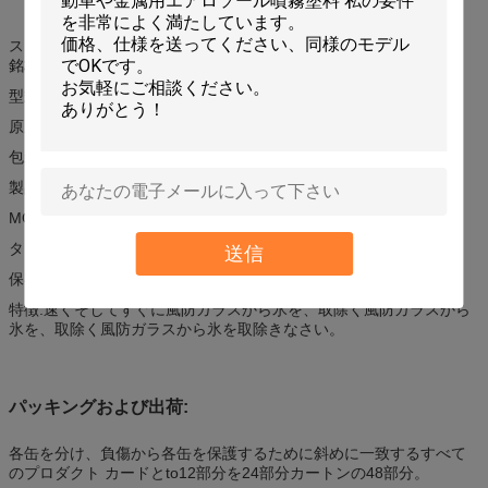
スプレーを取除くAeropak APK-8313の氷
銘柄:Aeropak
型式番号:APK-8313
原産地:中国
包装:びん/缶
製品名:スプレーを取除く氷
MOQ:7500部分
タイプ:クリーニング プロダクト
送信
保存性:3年
特徴:速くそしてすぐに風防ガラスから氷を、取除く風防ガラスから
氷を、取除く風防ガラスから氷を取除きなさい。
パッキングおよび出荷:
各缶を分け、負傷から各缶を保護するために斜めに一致するすべて
のプロダクト カードとto12部分を24部分カートンの48部分。