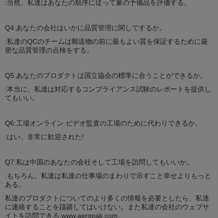
:当然、私達はあなたの順序に従って量の予備品を評価する。
Q4:あなたの会社はいかに品質管理に関してするか。
:私達のQCのチームは郵送物の前に最もよい質を保証するために厳
密な品質管理の点検をする。
Q5:あなたのプロダクトは国立協会の標準に合うことができるか。
:本当に、私達は対応するコンプライアンス試験のレポートを提供し
てもいい。
Q6:工場オンライン ビデオ監査の工場のために代わりできるか。
:はい、非常に歓迎された!
Q7:私は中国のあなたの会社そして工場を訪問してもいいか。
:もちろん。私達は私達の仕事場のまわりで示すこと幸せよりもっと
ある。
私達のプロダクトについてのより多くの情報を必要としたら、私達
に連絡することを躊躇してはいけない。また私達の会社のウェブサ
イトを訪問できる:www.aeropak.com。