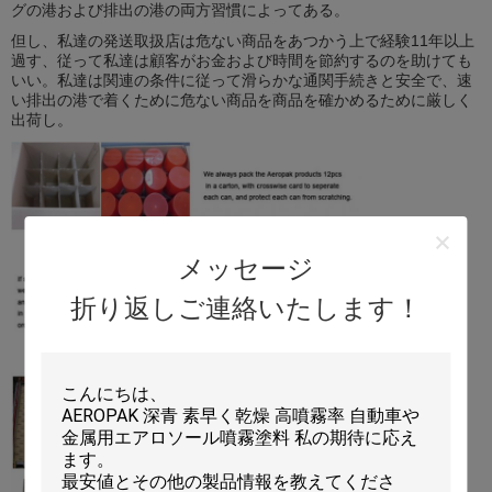
グの港および排出の港の両方習慣によってある。
但し、私達の発送取扱店は危ない商品をあつかう上で経験11年以上
過す、従って私達は顧客がお金および時間を節約するのを助けても
いい。私達は関連の条件に従って滑らかな通関手続きと安全で、速
い排出の港で着くために危ない商品を商品を確かめるために厳しく
出荷し。
メッセージ
折り返しご連絡いたします！