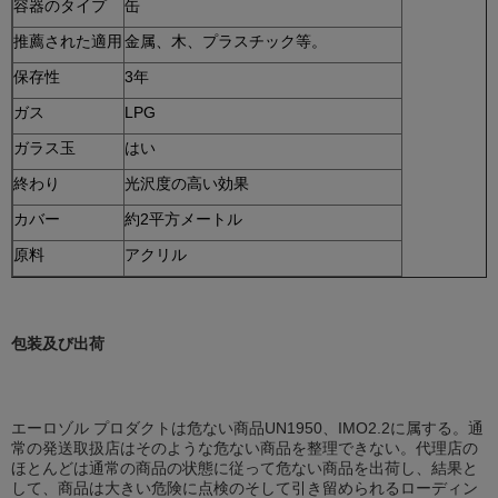
容器のタイプ
缶
推薦された適用
金属、木、プラスチック等。
保存性
3年
ガス
LPG
ガラス玉
はい
終わり
光沢度の高い効果
カバー
約2平方メートル
原料
アクリル
包装及び出荷
エーロゾル プロダクトは危ない商品UN1950、IMO2.2に属する。通
常の発送取扱店はそのような危ない商品を整理できない。代理店の
ほとんどは通常の商品の状態に従って危ない商品を出荷し、結果と
して、商品は大きい危険に点検のそして引き留められるローディン