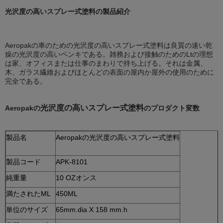
光沢度の高いスプレー式塗料の製品紹介
Aeropakの車のための光沢度の高いスプレー式塗料は良質の速い乾
燥の光沢度の高いペンキである。雑務および接触のためのLtの理想
は家、オフィスまたは仕事のまわりで持ち上げる。それは金属、
木、ガラス繊維およびほとんどの表面の屋内か屋外の使用のために
完全である。
光沢度の高いスプレー式塗料
Aeropakの
のプロダクト変数
製品名
Aeropakの光沢度の高いスプレー式塗料
製品コード
APK-8101
純重量
10 OZオンス
満たされたML
450ML
単位のサイズ
65mm.dia X 158 mm.h