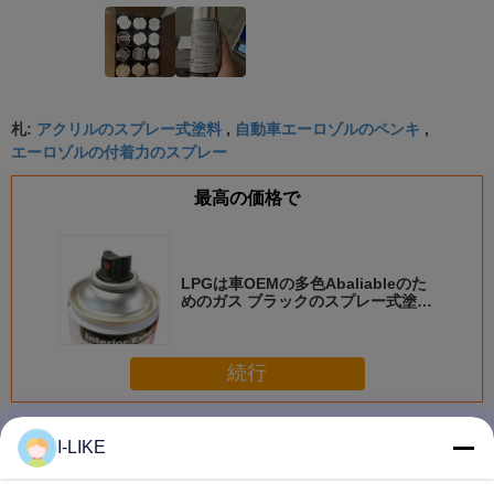
アクリルのスプレー式塗料
自動車エーロゾルのペンキ
札:
,
,
エーロゾルの付着力のスプレー
最高の価格で
LPGは車OEMの多色Abaliableのた
めのガス ブラックのスプレー式塗料
を
続行
スプレーのペンキ
多く
I-LIKE