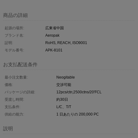
商品の詳細
起源の場所:
広東省中国
ブランド名:
Aeropak
証明:
RoHS, REACH, ISO9001
モデル番号:
APK-8101
お支払配送条件
最小注文数量:
Neogitable
価格:
交渉可能
パッケージの詳細:
12pcs/ctn;2500ctns/20'FCL
受渡し時間:
約30日
支払条件:
L/C、T/T
供給の能力:
1 日あたりの 200,000 PC
説明