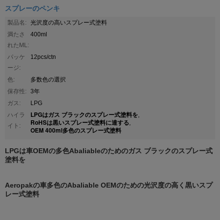
スプレーのペンキ
製品名:
光沢度の高いスプレー式塗料
満たさ
400ml
れたML:
パッケ
12pcs/ctn
ージ:
色:
多数色の選択
保存性:
3年
ガス:
LPG
LPGはガス ブラックのスプレー式塗料を
ハイラ
,
RoHSは黒いスプレー式塗料に達する
,
イト:
OEM 400ml多色のスプレー式塗料
LPGは車OEMの多色Abaliableのためのガス ブラックのスプレー式
塗料を
Aeropakの車多色のAbaliable OEMのための光沢度の高く黒いスプ
レー式塗料