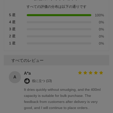
すべての評価の分布は以下の通りです
5 星
100%
4 星
0%
3 星
0%
2 星
0%
1 星
0%
すべてのレビュー
A*a
A
役に立つ (13)
It dries quickly without smudging, and the 400ml
capacity is suitable for bulk purchase. The
feedback from customers after delivery is very
good, and I will continue to place orders..