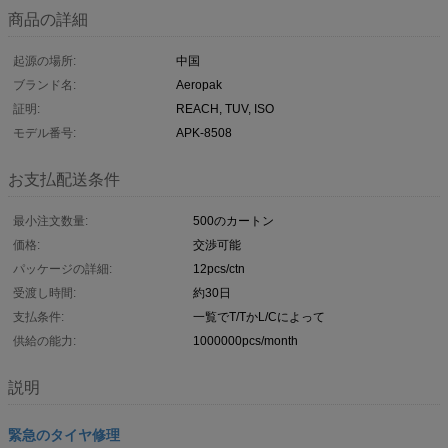
商品の詳細
起源の場所:
中国
ブランド名:
Aeropak
証明:
REACH, TUV, ISO
モデル番号:
APK-8508
お支払配送条件
最小注文数量:
500のカートン
価格:
交渉可能
パッケージの詳細:
12pcs/ctn
受渡し時間:
約30日
支払条件:
一覧でT/TかL/Cによって
供給の能力:
1000000pcs/month
説明
緊急のタイヤ修理