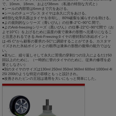
で、10mm、18mm、および38mm （私達の特別な方式と）
●シールの内部管は6mmまで穴をあける。
●シールのチューブレス タイヤは永久に穴をあける。
●特別な化学兵器はタイヤを冷却し、80%破裂を減らすのを助ける。
●よの規則的なシリーズ（青いびん）の仕事-2°C~90°C.間で。
●よのAnti-freezingシリーズ（黒いびん）の仕事-22°C~90°C間で（お
よそ10°C）を上げるために温度の後で液体の形態へ元通りになるこ
と注意されるできる:Anti-Freezingタイヤの密封剤の氷結ポイント
は-45 C°から顧客の要求の-5C°に調節することができる。カスタマ
イズされた氷結ポイントとの順序は液体の形態の復帰の能力ではな
い。
●直ちに、繰り返しそして永久に苦境の穿刺1つの注入によるだけ50
回以上のために。（一時的に管のタイヤのために、従来の修理を必
要としなさい）
●別のタイヤのサイズは130ml 250ml 350ml 360ml 600ml 1000ml 4l
25l 200lのような特定の容積ともっと設計され。
●改善されたビンの王冠は適用を大いにもっと簡単にした。