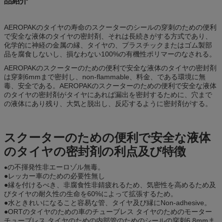
品紹介
AEROPAKのタイヤの寿命のスクーターのシールの穿刺のための便利
で安全な液体のタイヤの密封剤、それは長続きがする方式であり、
化学的に神経の金属の縁、タイヤの、プラスチックまたはゴム製部
品を腐食しないし、損なわない100%の有機性ポリマーのなされる。
AEROPAKのスクーターのための便利で安全な液体のタイヤの密封剤
は穿刺6mmまで密封し、non-flammable、料金、である環境に無
毒、安全である。AEROPAKのスクーターのための便利で安全な液体
のタイヤの密封剤がタイヤにあれば漏出を密封するために、穴まで
の液体にあり残り、大気と脱出し、反応するように密封剤がする。
スクーターのための便利で安全な液体
のタイヤの密封剤の利点及び特徴
の不揮発性非エーロゾル無毒。
●
●レッカー車のための必要性無し
●縁を付けるべき、非腐食性非錆疲れるため、気密性を高めるため及
びタイヤの耐久性の生命を60%によって拡張するため。
●水ときれいになること容易な管、タイヤ及び縁にNon-adhesive。
●ORTのタイヤのための車のチューブレス タイヤのためのモーター
チューブレス タイヤのための内部管のためのシールの穿刺6.8mmま