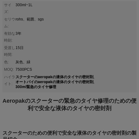
サイ
300ml~1L
ズ:
セリウ
rohs、範囲、sgs
ム:
有効な
3年
時刻:
受渡し
15日
時間:
色:
灰色、緑
MOQ:
7500PCS
スクーターのaeropakの液体のタイヤの密封剤
ハイラ
,
オートバイのaeropakの液体のタイヤの密封剤
,
イト:
300ml緊急のタイヤ修理
Aeropakのスクーターの緊急のタイヤ修理のための便
利で安全な液体のタイヤの密封剤
スクーターのための便利で安全な液体のタイヤの密封剤の製