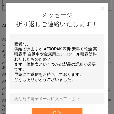
20ftContainerローディング
1340のカートン
メッセージ
折り返しご連絡いたします！
AEROPAKのディストリビューターであるためになぜか。
AEROPAKは米国の標準品質および純重量との米国様式の設計であ
る。
AEROPAKプロダクトは渡したRoHS、範囲、等のような必須テスト
そして証明書を…
AEROPAKはあらゆる項目および在庫管理および小売りのためによい
あらゆる色のためにそれぞれバーコード化されている。
AEROPAKの提供POS及びSKU CSV情報および英国のフライヤ。
AEROPAKはPDF及び印刷目録およびColorcharts提供する。
AEROPAKの強いR & Dはますますあなたの市場占有率を拡大するた
めに新製品を作る。
AEROPAKは私達のウェブサイトのあなたの情報を含むあなたの販売
のための大きいサポートを、缶、カタログおよびcolorcharts、等提
供し、またあなたの昇進のための多くの異なったギフトを、支える
送信