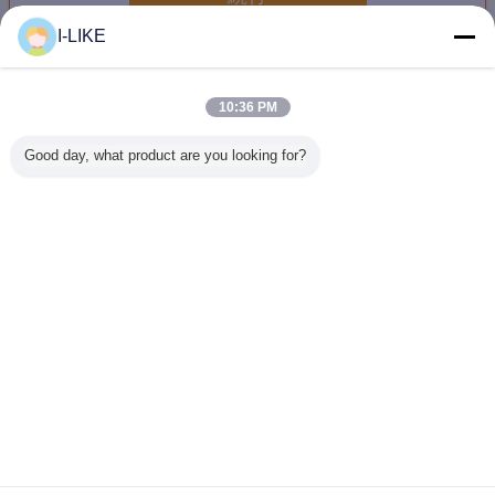
I-LIKE
緊急のタイヤ修理
多く
10:36 PM
Good day, what product are you looking for?
タイヤ修理スプレ
ラジアルタイヤ用
AEROPAK タイヤ
500ml 
ーのtublessタイヤ
50×70mm 強化タ
シーラント＆イン
シレンタル
の苦境のインフレ
イヤパッチ -
フレーター 450ml
ューブレ
ーターのタイヤ ポ
ISO9001認証 緊急
(6mmまでのパン
3 年間の
ンプ シーラーのタ
修理
ク用)
イヤの苦境のイン
言語を変えて下さい
フレーター
Japanese
ホーム
|
企業情報
|
お問い合わせ
|
地図
|
Privacy Policy
デスクトップの眺め
Copyright © 2018 - 2026 SHENZHEN I-LIKE FINE CHEMICAL CO., LTD.
All rights reserved.