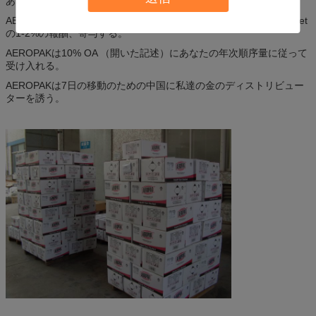
あなたの地方貿易ショーのための提供する。
AEROPAKはあなたの年次順序量に従ってあなたの年次salesvolumet
の1-2%の報酬、寄与する。
AEROPAKは10% OA （開いた記述）にあなたの年次順序量に従って
受け入れる。
AEROPAKは7日の移動のための中国に私達の金のディストリビュー
ターを誘う。