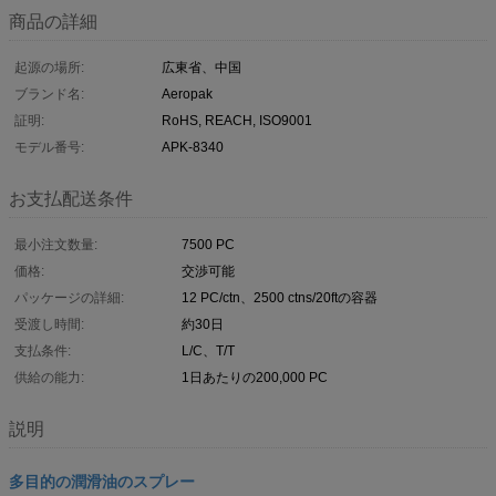
商品の詳細
起源の場所:
広東省、中国
ブランド名:
Aeropak
証明:
RoHS, REACH, ISO9001
モデル番号:
APK-8340
お支払配送条件
最小注文数量:
7500 PC
価格:
交渉可能
パッケージの詳細:
12 PC/ctn、2500 ctns/20ftの容器
受渡し時間:
約30日
支払条件:
L/C、T/T
供給の能力:
1日あたりの200,000 PC
説明
多目的の潤滑油のスプレー