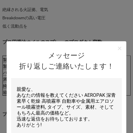
絶縁される火証拠、電気
Breakdowmの高い電圧
低く流動点を
プロ円滑油オイルのスプレーのプロダクト変数
メッセージ
製品名
Aeropakのプロ円滑油オイルのスプレー
折り返しご連絡いたします！
製品コード
APK-8340
パッケージ
12pcs/ctn
満たされたML
400ml
純重量
300g
箱のサイズ（mm）
275X205X205
プロ円滑油オイルのスプレーのパッケージ