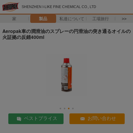
SHENZHEN I-LIKE FINE CHEMICAL CO., LTD
家
製品
私達について
工場旅行
>>
Aeropak車の潤滑油のスプレーの円滑油の突き通るオイルの
火証拠の反錆400ml
ベストプライス
お問い合わせ