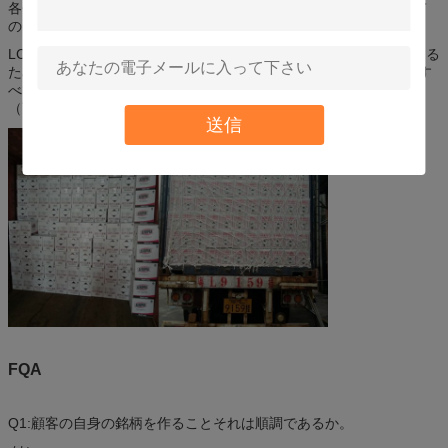
各缶を分け、負傷から各缶を保護するために斜めに一致するすべて
のプロダクト カードとto12部分を24部分カートンの48部分。
LCLによって出荷されたら、私達は交通機関で安全な商品を保護する
ためにプラスチック フィルムが付いているパレットおよび覆いにす
べての商品を詰め発注された量の商品を受け取ることを確かめる
（商品の損失を得ない）。
送信
FQA
Q1:顧客の自身の銘柄を作ることそれは順調であるか。