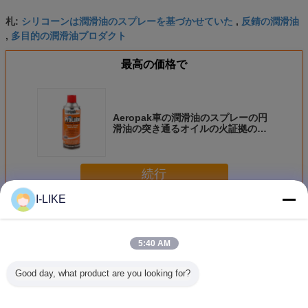
シリコーンは潤滑油のスプレーを基づかせていた
反錆の潤滑油
札:
,
多目的の潤滑油プロダクト
,
最高の価格で
Aeropak車の潤滑油のスプレーの円
滑油の突き通るオイルの火証拠の反
錆400ml
続行
I-LIKE
多目的の潤滑油のスプレー
多く
5:40 AM
Good day, what product are you looking for?
AEROPAK シリコ
AEROPAK 200ml
エロパック 500ml
AEROPA
ンスプレー 500ml
エアロソール 自動
エアロソール ベー
穿透型重量