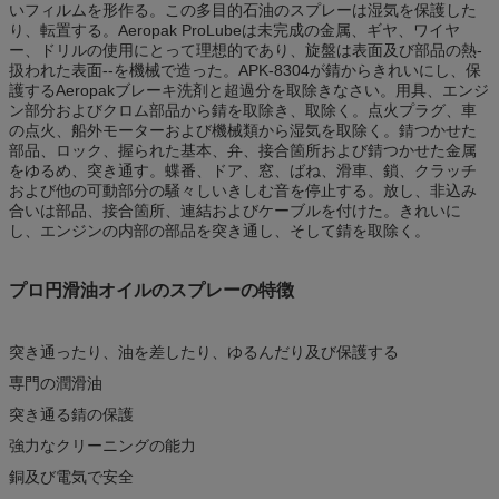
いフィルムを形作る。この多目的石油のスプレーは湿気を保護した
り、転置する。Aeropak ProLubeは未完成の金属、ギヤ、ワイヤ
ー、ドリルの使用にとって理想的であり、旋盤は表面及び部品の熱-
扱われた表面--を機械で造った。APK-8304が錆からきれいにし、保
護するAeropakブレーキ洗剤と超過分を取除きなさい。用具、エンジ
ン部分およびクロム部品から錆を取除き、取除く。点火プラグ、車
の点火、船外モーターおよび機械類から湿気を取除く。錆つかせた
部品、ロック、握られた基本、弁、接合箇所および錆つかせた金属
をゆるめ、突き通す。蝶番、ドア、窓、ばね、滑車、鎖、クラッチ
および他の可動部分の騒々しいきしむ音を停止する。放し、非込み
合いは部品、接合箇所、連結およびケーブルを付けた。きれいに
し、エンジンの内部の部品を突き通し、そして錆を取除く。
プロ円滑油オイルのスプレーの特徴
突き通ったり、油を差したり、ゆるんだり及び保護する
専門の潤滑油
突き通る錆の保護
強力なクリーニングの能力
銅及び電気で安全