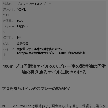
製品名:
プロルーブオイルスプレー
満たされ
400ML
たml:
純重量:
300g
パッケー
12個/ ctn
ジ:
保存性:
3年
びん:
金属の缶
突き通るオイル車の潤滑油のスプレー
ハイライ
,
Aeropak車の潤滑油のスプレー
400ml反錆の潤滑油
,
ト:
400mlプロ円滑油オイルのスプレー車の潤滑油は円滑
油の突き通るオイルに吹きかける
プロ円滑油オイルのスプレーの製品紹介
AEROPAK ProLubeは摩耗および腐食から油を差し、保護する柔らか