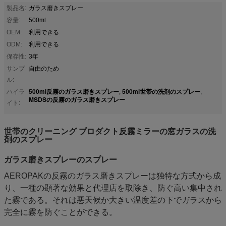
製品名:
ガラス磨きスプレー
容量:
500ml
OEM:
利用できる
ODM:
利用できる
保存性:
3年
サンプ
自由のため
ル:
500ml反霧のガラス磨きスプレー
500ml世帯の洗剤のスプレー
ハイラ
,
,
MSDSの反霧のガラス磨きスプレー
イト:
世帯のクリーニング プロダクト反霧ミラーの窓ガラスの洗
剤のスプレー
ガラス磨きスプレーのスプレー
AEROPAKの反霧のガラス磨きスプレーは独特な方式から成
り、一種の顕著な効果と代理店を取除き、防ぐ高い集中され
た霧である。それは悪天候か大きい温度差の下でガラスから
完全に霧を防ぐことができる。