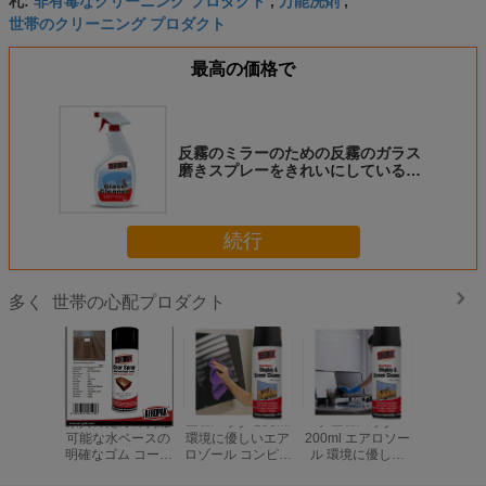
札:
,
,
世帯のクリーニング プロダクト
最高の価格で
反霧のミラーのための反霧のガラス
磨きスプレーをきれいにしている世
帯
続行
世帯の心配プロダクト
多く
家具のための剥離
エロパック 200ml
アエロパック
Aeropak 
可能な水ベースの
環境に優しいエア
200ml エアロソー
コフレンド
明確なゴム コーテ
ロゾール コンピュ
ル 環境に優しい
アロソール
ィング スプレー
ータと携帯電話の
アルコールのない
香り エア