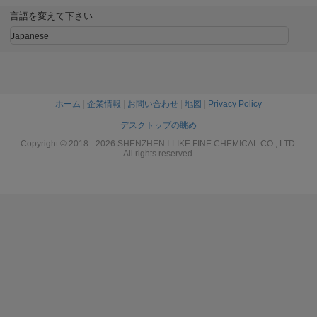
400ml
スクリーンクリー
静止性のない スト
ャー スプ
ナースプレー
ライクのない 迅速
と車の室内
言語を変えて下さい
乾燥する 多用途
久
カスタマイズされ
Japanese
た色画面
ホーム
|
企業情報
|
お問い合わせ
|
地図
|
Privacy Policy
デスクトップの眺め
Copyright © 2018 - 2026 SHENZHEN I-LIKE FINE CHEMICAL CO., LTD.
All rights reserved.