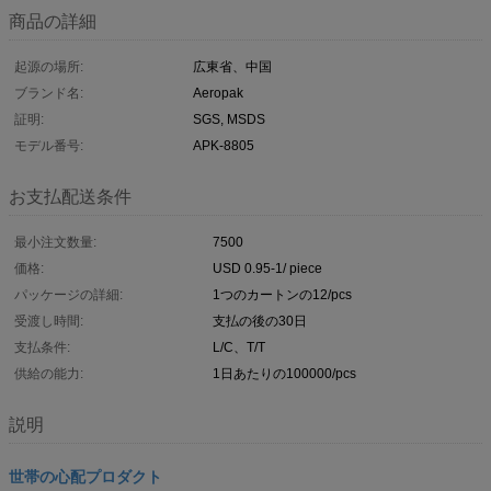
商品の詳細
起源の場所:
広東省、中国
ブランド名:
Aeropak
証明:
SGS, MSDS
モデル番号:
APK-8805
お支払配送条件
最小注文数量:
7500
価格:
USD 0.95-1/ piece
パッケージの詳細:
1つのカートンの12/pcs
受渡し時間:
支払の後の30日
支払条件:
L/C、T/T
供給の能力:
1日あたりの100000/pcs
説明
世帯の心配プロダクト