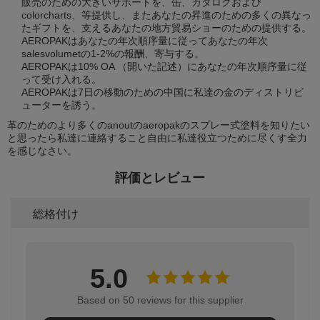
販売のための大きいサポートを、缶、カタログおよび
colorcharts、等提供し、またあなたの昇進のための多くの異なっ
たギフトを、支えるあなたの地方貿易ショーのための提供する。
AEROPAKはあなたの年次順序量に従ってあなたの年次
salesvolumetの1-2%の報酬、寄与する。
AEROPAKは10% OA （開いた記述）にあなたの年次順序量に従
って受け入れる。
AEROPAKは7日の移動のための中国に私達の金のディストリビ
ューターを誘う。
革のためのより多くのanoutのaeropakのスプレー式塗料を知りたい
と思ったら私達に連絡すること自由に私達役立つために尽くす全力
を感じなさい。
評価とレビュー
総格付け
5.0
Based on 50 reviews for this supplier