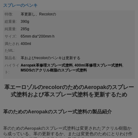
スプレーのペンキ
特徴:
革更新し、Recolorの
総重量:
390g
純重量:
285g
サイズ:
65mm dia*200mm h
満たされ
400ml
たML:
製品名:
革およびrecolorのペンキは更新する
Aeropak革修理スプレー式塗料
400ml革修理スプレー式塗料
ハイライ
,
,
MSDSのアクリル樹脂のスプレー式塗料
ト:
革エーロゾルのrecolorのためのAeropakのスプレー
式塗料および革スプレー式塗料を更新するため
革のためのAeropakのスプレー式塗料の製品紹介
革のためのAeropakのスプレー式塗料は変更されたアクリル樹脂か
ら成っている、革の更新するか、または変更色のためにとりわけ作