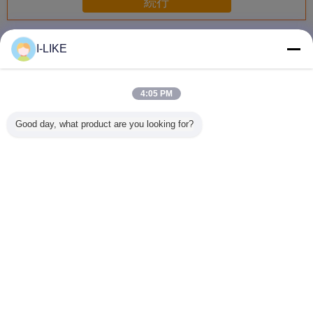
続行
スプレーのペンキ
多く
I-LIKE
4:05 PM
衝撃耐性 快速乾燥
防水 2k エアゾー
着色された亜鉛金
AEROPAK
Good day, what product are you looking for?
金属やプラスチッ
ル スプレー ペイ
属保護スプレーペ
早く乾燥 
ク表面のための明
ント 傷から保護
イントの柔軟性と
自動車や
るいクロムエアロ
簡単な操作
アロソー
ゾールスプレーペ
料
イント
言語を変えて下さい
Japanese
ホーム
|
企業情報
|
お問い合わせ
|
地図
|
Privacy Policy
デスクトップの眺め