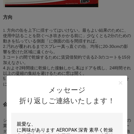
方向
方向の缶を上下に揺すってはいけない。最もよい結果のために、
1.
使用中詰ることを防ぐべき吹きかかる前に」少なくとも2分のための
動きを払っている側面「に側面の缶を間揺すれば。
2.汚れが覆われるまでスプレー真っ直ぐの缶、均等に20-30cmの影
響を受けた区域に遠くから。
3.コートの間で乾燥するために賃貸借契約で去る2-3のコートを15分
加えなさい。
4.およそ2時間後に乾燥した接触しかし私はドアを残し、24時間それ
以上の凝縮の集結を避けるために窓は開く。
5. Additionalsの海岸は要求されるかもしれない。前のコートが十分
に乾燥していると再適用しなさい。
メッセージ
折り返しご連絡いたします！
会社
シンセンの私そっくりの良い化学薬品Co.、株式会社の私そっくりの
業界団体株式会社の
wholly-owned子会社は（1997年以来）、製造業のリー
ダーおよびmarketingcar心配プロダクト
、スプレー式塗料、タイヤずっと緊急