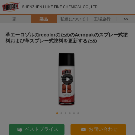
SHENZHEN I-LIKE FINE CHEMICAL CO., LTD
家
製品
私達について
工場旅行
>>
革エーロゾルのrecolorのためのAeropakのスプレー式塗
料および革スプレー式塗料を更新するため
ベストプライス
お問い合わせ