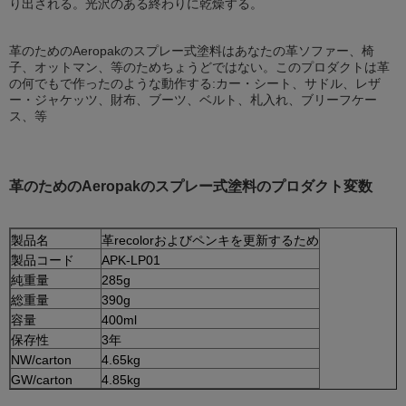
り出される。光沢のある終わりに乾燥する。
革のためのAeropakのスプレー式塗料はあなたの革ソファー、椅
子、オットマン、等のためちょうどではない。このプロダクトは革
の何でもで作ったのような動作する:カー・シート、サドル、レザ
ー・ジャケッツ、財布、ブーツ、ベルト、札入れ、ブリーフケー
ス、等
革のためのAeropakのスプレー式塗料のプロダクト変数
製品名
革recolorおよびペンキを更新するため
製品コード
APK-LP01
純重量
285g
総重量
390g
容量
400ml
保存性
3年
NW/carton
4.65kg
GW/carton
4.85kg