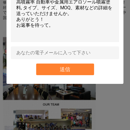
修理プロダクト、世帯および消費者項目、グリース及び潤滑油、接着剤及び密
私達は5つ以上のB2Bのウェブサイトの金のメンバー
封剤、等である。
であることの自慢している:Alibaba、Alibaba日本、Alibaba中国、中
国製、TRADEKEY等。
送信