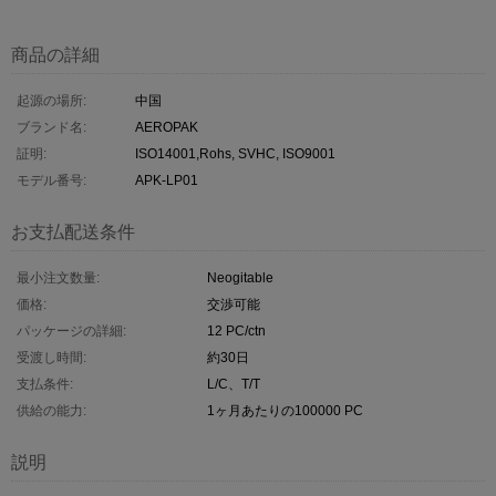
商品の詳細
起源の場所:
中国
ブランド名:
AEROPAK
証明:
ISO14001,Rohs, SVHC, ISO9001
モデル番号:
APK-LP01
お支払配送条件
最小注文数量:
Neogitable
価格:
交渉可能
パッケージの詳細:
12 PC/ctn
受渡し時間:
約30日
支払条件:
L/C、T/T
供給の能力:
1ヶ月あたりの100000 PC
説明