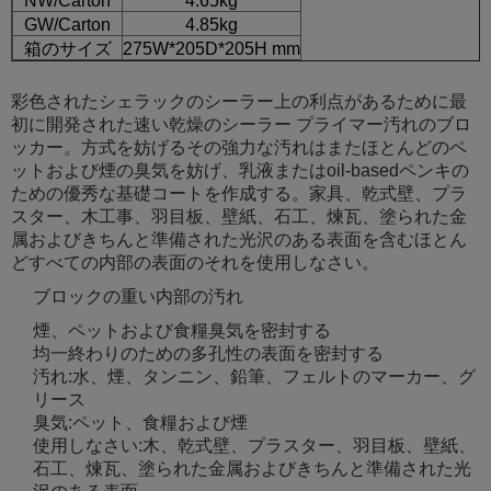
NW/Carton
4.65kg
GW/Carton
4.85kg
箱のサイズ
275W*205D*205H mm
彩色されたシェラックのシーラー上の利点があるために最
初に開発された速い乾燥のシーラー プライマー汚れのブロ
ッカー。方式を妨げるその強力な汚れはまたほとんどのペ
ットおよび煙の臭気を妨げ、乳液またはoil-basedペンキの
ための優秀な基礎コートを作成する。家具、乾式壁、プラ
スター、木工事、羽目板、壁紙、石工、煉瓦、塗られた金
属およびきちんと準備された光沢のある表面を含むほとん
どすべての内部の表面のそれを使用しなさい。
ブロックの重い内部の汚れ
煙、ペットおよび食糧臭気を密封する
均一終わりのための多孔性の表面を密封する
汚れ:水、煙、タンニン、鉛筆、フェルトのマーカー、グ
リース
臭気:ペット、食糧および煙
使用しなさい:木、乾式壁、プラスター、羽目板、壁紙、
石工、煉瓦、塗られた金属およびきちんと準備された光