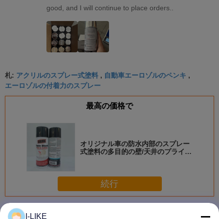
good, and I will continue to place orders..
アクリルのスプレー式塗料
自動車エーロゾルのペンキ
札:
,
,
エーロゾルの付着力のスプレー
最高の価格で
オリジナル車の防水内部のスプレー
式塗料の多目的の壁/天井のプライマ
ー
続行
スプレーのペンキ
多く
I-LIKE