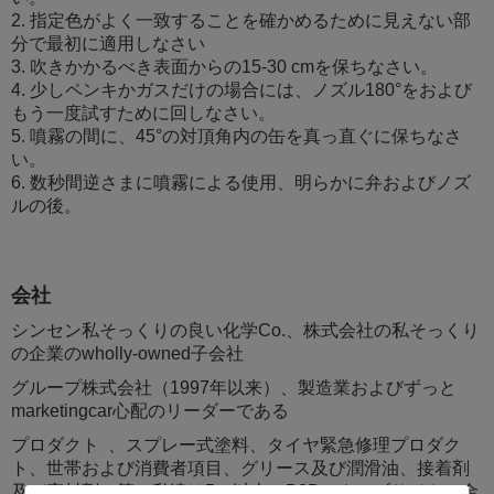
2. 指定色がよく一致することを確かめるために見えない部
分で最初に適用しなさい
3. 吹きかかるべき表面からの15-30 cmを保ちなさい。
4. 少しペンキかガスだけの場合には、ノズル180°をおよび
もう一度試すために回しなさい。
5. 噴霧の間に、45°の対頂角内の缶を真っ直ぐに保ちなさ
い。
6. 数秒間逆さまに噴霧による使用、明らかに弁およびノズ
ルの後。
会社
シンセン私そっくりの良い化学Co.、株式会社の私そっくり
の企業のwholly-owned子会社
グループ株式会社（1997年以来）、製造業およびずっと
marketingcar心配のリーダーである
プロダクト 、スプレー式塗料、タイヤ緊急修理プロダク
ト、世帯および消費者項目、グリース及び潤滑油、接着剤
及び密封剤、等。私達は5つ以上のB2Bのウェブサイトの金