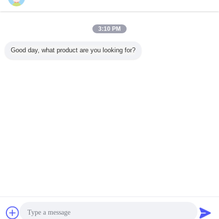
3:10 PM
衝撃耐性 快速乾燥
防水 2k エアゾー
着色された亜鉛金
AEROPAK
Good day, what product are you looking for?
金属やプラスチッ
ル スプレー ペイ
属保護スプレーペ
早く乾燥 
ク表面のための明
ント 傷から保護
イントの柔軟性と
自動車や
るいクロムエアロ
簡単な操作
アロソー
ゾールスプレーペ
料
イント
言語を変えて下さい
Japanese
ホーム
|
企業情報
|
お問い合わせ
|
地図
|
Privacy Policy
デスクトップの眺め
Copyright © 2018 - 2026 SHENZHEN I-LIKE FINE CHEMICAL CO., LTD.
All rights reserved.
チャット
見積依頼