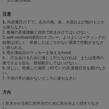
沢のある表面
注意
1.
内容重圧の下で。点火の熱、炎、火花および他のもとか
ら保ちなさい。
2. 食糧の直接接触と目的で吹きかけてはいけない。
3. well-ventilated場所のスプレー。よりよいコーティングの
効果は涼しく、乾燥したほこりのない環境で作動させなさ
い得られる。
4. 雨か凍結日のラッカーを加えるAvoid。
5. 、穴をあけるために激しく打たなければ、または使用の
後でさえも缶を、焼却処分してはいけない。
6. 涼しい、乾燥した場所（45°C）の店;直接日光を避けなさ
い。
7. 子供の手の届かないところに保ちなさい
方向
吹きかかる前に約半分のために缶を分よく揺すりなさ
1.
い。