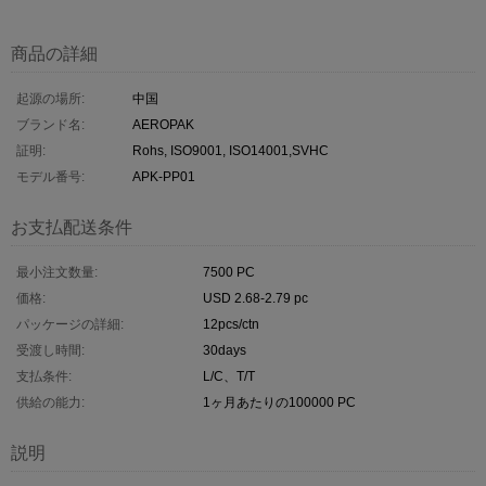
商品の詳細
起源の場所:
中国
ブランド名:
AEROPAK
証明:
Rohs, ISO9001, ISO14001,SVHC
モデル番号:
APK-PP01
お支払配送条件
最小注文数量:
7500 PC
価格:
USD 2.68-2.79 pc
パッケージの詳細:
12pcs/ctn
受渡し時間:
30days
支払条件:
L/C、T/T
供給の能力:
1ヶ月あたりの100000 PC
説明