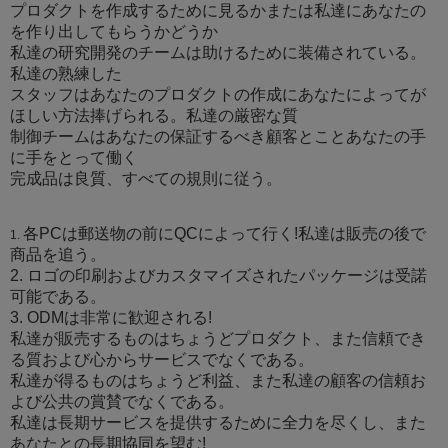
プロダクトを作成するために見るかまたは私達にあなたの
を作り出してもらうかどうか
私達の研究開発のチームは助けるために装備されている。
私達の熟練した
スタッフはあなたのプロダクトの作成にあなたによってが
ほしい方法捧げられる。私達の厳密な質
制御チームはあなたの保証するべき顧客とことあなたの手
に手をとって働く
完成品は良質、すべての規則に従う。
各PCは郵送物の前にQCによって行く!私達は販売の後で
1.
商品を追う。
2. ロゴの印刷およびカスタマイズされたパッケージは受諾
可能である。
3. ODMは非常に歓迎される!
私達が販売するものはちょうどプロダクト、また信頼でき
る質および心からサービスでなくである。
私達が得るものはちょうど利益、また私達の顧客の信頼お
よび公共の賞賛でなくである。
私達は長期サービスを提供するために全力を尽くし、また
あなたとの長期協同を望む!