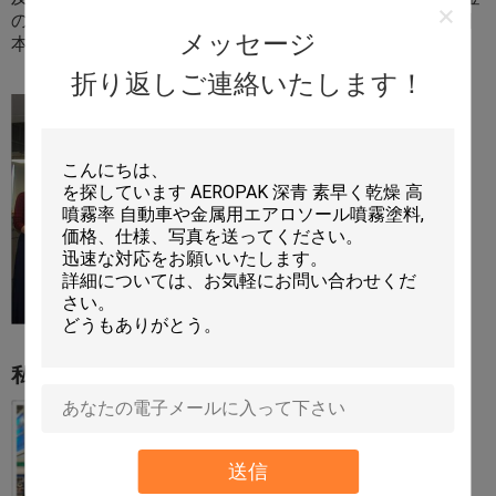
のメンバーであることの自慢している:Alibaba、Alibaba日
メッセージ
本、Alibaba中国、中国製、TRADEKEY等。
折り返しご連絡いたします！
私達の展覧会
送信