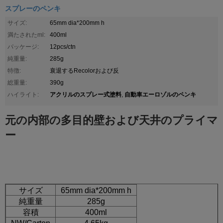
スプレーのペンキ
サイズ:
65mm dia*200mm h
満たされたml:
400ml
パッケージ:
12pcs/ctn
純重量:
285g
特徴:
衰退するRecolorおよび反
総重量:
390g
アクリルのスプレー式塗料
自動車エーロゾルのペンキ
ハイライト:
,
元の内部の多目的壁および天井のプライマ
ー
サイズ
65mm dia*200mm h
純重量
285g
容積
400ml