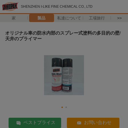
SHENZHEN I-LIKE FINE CHEMICAL CO., LTD
家
製品
私達について
工場旅行
>>
オリジナル車の防水内部のスプレー式塗料の多目的の壁/
天井のプライマー
ベストプライス
お問い合わせ