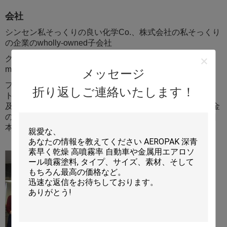
会社
シンセン私そっくりの良い化学Co.、株式会社の私そっくり
の企業のwholly-owned子会社
グループ株式会社（1997年以来）、製造業およびずっと
marketingcar心配のリーダーである
メッセージ
プロダクト 、スプレー式塗料、タイヤ緊急修理プロダク
折り返しご連絡いたします！
ト、世帯および消費者項目、グリース及び潤滑油、接着剤
及び密封剤、等。私達は5つ以上のB2Bのウェブサイトの金
のメンバーであることの自慢している:Alibaba、Alibaba日
本、Alibaba中国、中国製、TRADEKEY等。