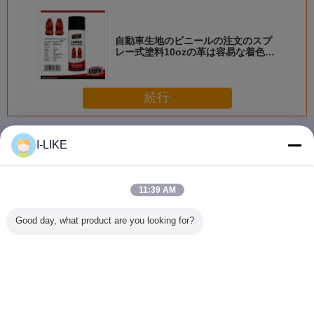
自動車生地のビニールの注文のスプ
レー式塗料10ozの革は容易な着色を
更新する
続行
スプレーのペンキ
多く
I-LIKE
11:39 AM
衝撃耐性 快速乾燥
防水 2k エアゾー
着色された亜鉛金
AEROPAK
Good day, what product are you looking for?
金属やプラスチッ
ル スプレー ペイ
属保護スプレーペ
早く乾燥 
ク表面のための明
ント 傷から保護
イントの柔軟性と
自動車や
るいクロムエアロ
簡単な操作
アロソー
ゾールスプレーペ
料
イント
言語を変えて下さい
Japanese