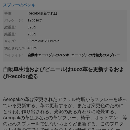
スプレーのペンキ
特徴:
Recolor更新すれば
パッケージ:
12pcs/ctn
総重量:
390g
純重量:
285g
サイズ:
65mm dia*200mm h
満たされたml:
400ml
自動車エーロゾルのペンキ
エーロゾルの付着力のスプレー
ハイライト:
,
自動車生地およびビニールは10oz革を更新するおよ
びRecolor塗る
Aeropakの革は変更されたアクリル樹脂からスプレーを成っ
ている更新する、革の更新するか、または変更色のために
とりわけ作り出される。光沢のある終わりに乾燥する。
Aeropakの革はあなたの革ソファー、椅子、オットマン、等
のためスプレーをではないちょうど更新する。このプロダ
クトは革の何でもで作ったのような動作する:カー・シー