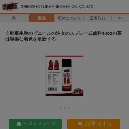
SHENZHEN I-LIKE FINE CHEMICAL CO., LTD
家
製品
私達について
工場旅行
>>
自動車生地のビニールの注文のスプレー式塗料10ozの革
は容易な着色を更新する
ベストプライス
お問い合わせ