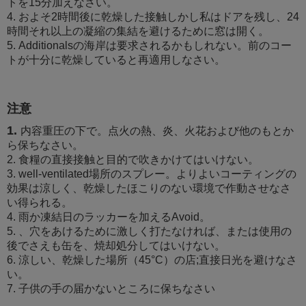
トを15分加えなさい。
4. およそ2時間後に乾燥した接触しかし私はドアを残し、24
時間それ以上の凝縮の集結を避けるために窓は開く。
5. Additionalsの海岸は要求されるかもしれない。前のコー
トが十分に乾燥していると再適用しなさい。
注意
1.
内容重圧の下で。点火の熱、炎、火花および他のもとか
ら保ちなさい。
2. 食糧の直接接触と目的で吹きかけてはいけない。
3. well-ventilated場所のスプレー。よりよいコーティングの
効果は涼しく、乾燥したほこりのない環境で作動させなさ
い得られる。
4. 雨か凍結日のラッカーを加えるAvoid。
5. 、穴をあけるために激しく打たなければ、または使用の
後でさえも缶を、焼却処分してはいけない。
6. 涼しい、乾燥した場所（45°C）の店;直接日光を避けなさ
い。
7. 子供の手の届かないところに保ちなさい