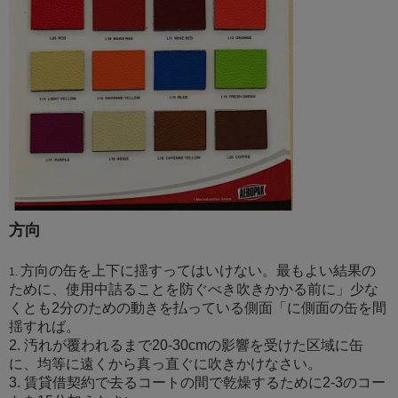
方向
方向の缶を上下に揺すってはいけない。最もよい結果の
1.
ために、使用中詰ることを防ぐべき吹きかかる前に」少な
くとも2分のための動きを払っている側面「に側面の缶を間
揺すれば。
2. 汚れが覆われるまで20-30cmの影響を受けた区域に缶
に、均等に遠くから真っ直ぐに吹きかけなさい。
3. 賃貸借契約で去るコートの間で乾燥するために2-3のコー