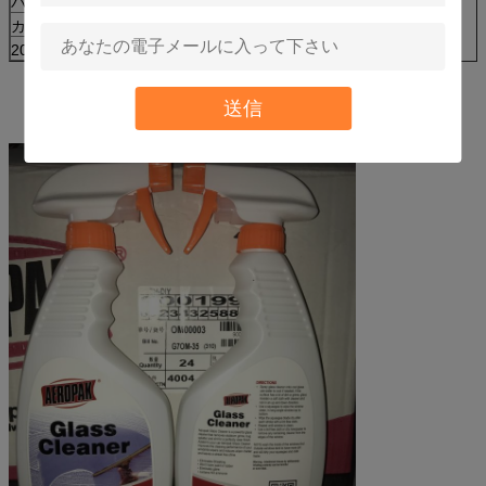
パッケージ:
500ml X 24 PC/ctn
カートンのサイズ:
465x305x260
mm
20ftの容器のローディング
850のカートン
送信