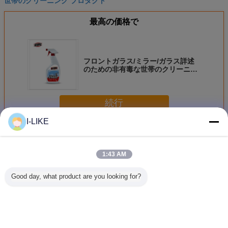
世帯のクリーニング プロダクト
最高の価格で
フロントガラス/ミラー/ガラス詳述
のための非有毒な世帯のクリーニン
グ プロダクト
続行
I-LIKE
世帯の心配プロダクト
多く
1:43 AM
Good day, what product are you looking for?
家具のための剥離
エロパック 200ml
アエロパック
Aeropak 
可能な水ベースの
環境に優しいエア
200ml エアロソー
コフレンド
明確なゴム コーテ
ロゾール コンピュ
ル 環境に優しい
アロソール
ィング スプレー
ータと携帯電話の
アルコールのない
香り エア
400ml
スクリーンクリー
静止性のない スト
ャー スプ
ナースプレー
ライクのない 迅速
と車の室内