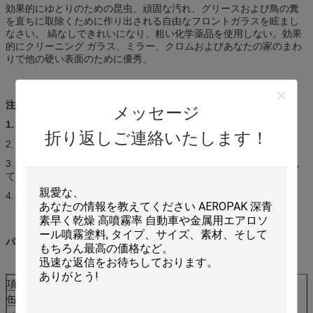
効果的にゆとりのための昆虫、頑固な汚れ、グリースおよび鳥の糞
を直ちに取除くために作り出される自由なフロントガラスを眩まし
なさい。 縞なしできれいになり、粗い化学薬品を使用しない。効果
的にクリーニング ガラス、ミラー、クロムおよびあなたの家のまわ
りで他の硬い表面のために優秀。
注意:
メッセージ
1.
点火の熱、炎、火花および他のもとから保ちなさい。
折り返しご連絡いたします！
2. 涼しい、乾燥した場所（45℃）の店;直接日光を避けなさい。
3. 、穴をあけるために激しく打たなければ、または缶を焼却処分し
てはいけない。
4. 子供の届かない保ちなさい;
パッケージ:
項目いいえ:
ID-609
缶のサイズ:
100x55x255mm
H