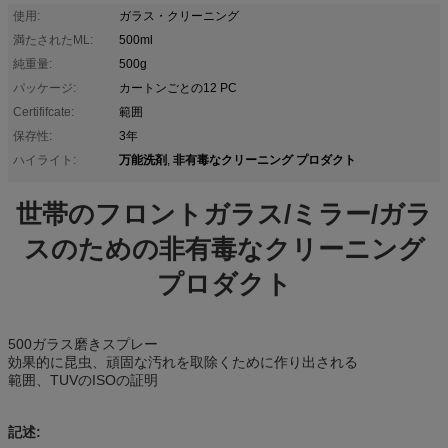
使用:
ガラス・クリーニング
満たされたML:
500ml
純重量:
500g
パッケージ:
カートンごとの12 PC
Certififcate:
範囲
保存性:
3年
万能洗剤
非有毒なクリーニング プロダクト
ハイライト:
,
世帯のフロントガラス/ミラー/ガラ
スのための非有毒なクリーニング
プロダクト
500ガラス磨きスプレー
効果的に昆虫、頑固な汚れを取除くために作り出される
範囲、TUVのISOの証明
記述: