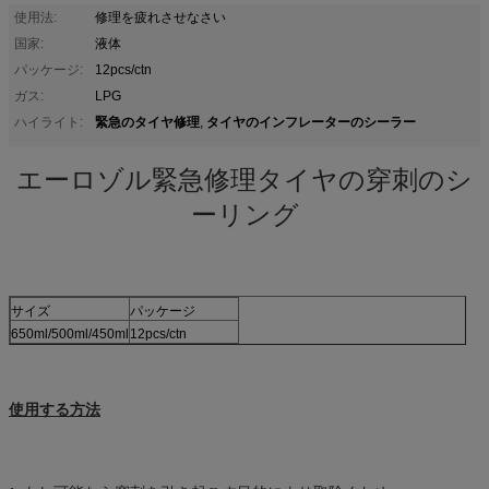
使用法:
修理を疲れさせなさい
国家:
液体
パッケージ:
12pcs/ctn
ガス:
LPG
緊急のタイヤ修理
タイヤのインフレーターのシーラー
ハイライト:
,
エーロゾル緊急修理タイヤの穿刺のシ
ーリング
サイズ
パッケージ
650ml/500ml/450ml
12pcs/ctn
使用する方法