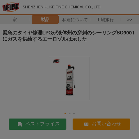
SHENZHEN I-LIKE FINE CHEMICAL CO., LTD
家
製品
私達について
工場旅行
>>
緊急のタイヤ修理LPGが液体州の穿刺のシーリングSO9001
にガスを供給するエーロゾルは示した
ベストプライス
お問い合わせ