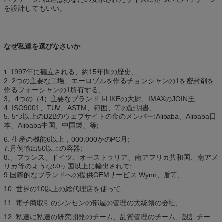
を設計してもいい。
なぜ私達を選びなさいか
1997年に確立される、約15年間の歴史;
1.
2. 2つの主要な工場、エーロゾルを作るチョンシャンの1を密封剤を
作るフォーシャンの1所有する;
3。4つの（4）主要なブランド:I-LIKEの大尉、IMAXのJOIN王;
4. ISO9001、TUV、ASTM、範囲、等の証明書;
5. 5つ以上のB2Bのウェブサイトの金のメンバー:Alibaba、Alibaba日
本、Alibaba中国、中国製、等;
6. 生産の機能6以上，000,000かのPC月;
7.月例輸出50以上の容器;
8.、フランス、ドイツ、オーストラリア、南アフリカ共和国、南アメ
リカ等のような50ヶ国以上に輸出されて;
9.国際的なブランドへの提供OEMサービス:Wynn、盾等;
10. 世界の10以上の総代理店を使って;
11. 電子商取引のシンセンの部屋の管理の大統領の会社;
12. 私達に私達の研究開発のチーム、品質管理のチーム、設計チー