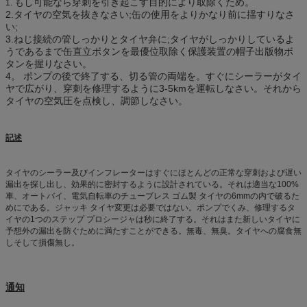
もし可能なら穿刺を引き起こす目的により取除くため。
1.
2.タイヤの空気を抜きなさい;缶の使用をよりかなり前に揺すりなさ
い;
3.ねじ接続の管しっかりとタイヤ弁に;タイヤがしっかりしているよ
うであるまで缶直立ボタンを最優位取除く保護装置の帽子出版物ボ
タンを握りなさい。
4。 ポンプの後で終了する、切る管の両端を。すぐにシーラーがタイ
ヤで広がり、穿刺を修理するように3-5kmを運転しなさい。それから
タイヤの空気圧を点検し、調節しなさい。
記述
タイヤのシーラー及びインフレーターはすぐにほとんどの正常な穿刺および遅い
漏出を探し出し、効果的に密封するように設計されている。それは適当な100%
車、オートバイ、電気自転車のチューブレス ゴム製 タイヤの6mmの内で破るた
めにである。ジャッキ タイヤ変更は必要ではない。ポンプでくみ、修理するタ
イヤの1つのステップ プロシージャは秒に終了する。それはまた新しいタイヤに
予想外の漏出を防ぐために満たすことができる。無毒、無臭。タイヤへの腐食無
しそして損傷無し。
通知