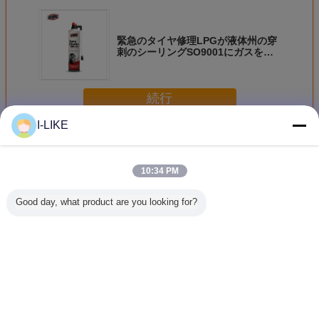
緊急のタイヤ修理LPGが液体州の穿
刺のシーリングSO9001にガスを供
給するエーロゾルは示した
続行
I-LIKE
緊急のタイヤ修理
多く
10:34 PM
Good day, what product are you looking for?
タイヤ修理スプレ
ラジアルタイヤ用
AEROPAK タイヤ
500ml 
ーのtublessタイヤ
50×70mm 強化タ
シーラント＆イン
シレンタル
の苦境のインフレ
イヤパッチ -
フレーター 450ml
ューブレ
ーターのタイヤ ポ
ISO9001認証 緊急
(6mmまでのパン
3 年間の
ンプ シーラーのタ
修理
ク用)
イヤの苦境のイン
言語を変えて下さい
フレーター
Japanese