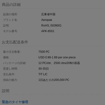
商品の詳細
起源の場所:
広東省中国
ブランド名:
Aeropak
証明:
RoHS, ISO9001
モデル番号:
APK-8501
お支払配送条件
最小注文数量:
7500 PC
価格:
USD 0.99-1.89 per one piece
パッケージの詳細:
12 PC/ctn、2500 ctns/20ftの容器
受渡し時間:
30-35日
支払条件:
T/T L/C
供給の能力:
1日あたりの200,000 PC
説明
緊急のタイヤ修理