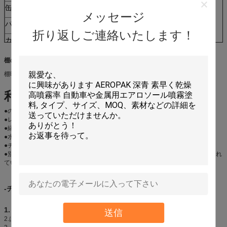
缶のサイズ:
∮65mm X 240mm H
メッセージ
パッケージ:
12pcs/ctn
折り返しご連絡いたします！
カートンのサイズ:
275x205x290 mm
20ftの容器のローディング
1845のカートン
棚の時間
棚時間:3年
利点及び特徴
●
の不揮発性非エーロゾル無毒。
●レッカー車のための必要性無し
●縁を付けるべき非錆非腐食性疲れるため
●水ときれいになること容易。
●チューブレス タイヤのためのシールの穿刺6mmまで
●別のタイヤのサイズは300ml 500ml 1000ml 20lのような特定の容積と設計され
ている。
-チューブレス タイヤ用法
1.
バルブ・コアを取除きなさい及びタイヤを空気を抜きなさい。
送信
2.はさみが付いている密封剤のビンの王冠の口を切りなさい;