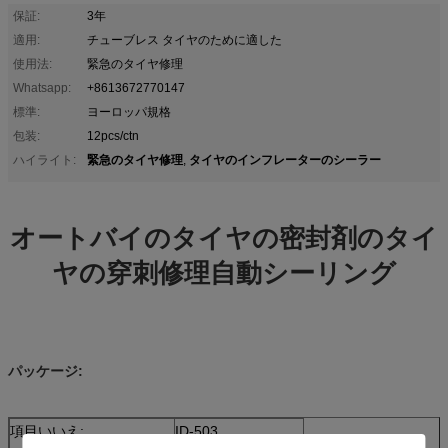
保証:
3年
適用:
チューブレス タイヤのために適した
使用法:
緊急のタイヤ修理
Whatsapp:
+8613672770147
標準:
ヨーロッパ規格
包装:
12pcs/ctn
緊急のタイヤ修理
タイヤのインフレーターのシーラー
ハイライト:
,
オートバイのタイヤの密封剤のタイ
ヤの穿刺修理自動シーリング
パッケージ:
項目いいえ:
ID-503