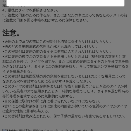
3。それから管を接続すれば空気弁は、流れるに液体を作るためにびんを押す
完全のタイヤ。
4。最後にタイヤを膨脹させなさい。
5。複数の円形のために作るか、またはあなたの車によってあなたのテストの前
に複数の円形を回る車輪を動かすために保障しなさい。
注意。
●
適用の上で及びの前にこの密封剤を均等に揺すらなければならない。
●他のどの自動防漏式の代理店か水とも混合してはいけない。
●この密封剤は穿刺の前のタイヤに事前に入力されなければならない。
●次に穿刺の後でこのプロダクトを使用したいと思えば（6時位置の穿刺と）穿
刺に斑点を付け、タイヤを回すか、または位置の穿刺にタイヤの下半分で車を動
かさなければなり、タイヤにこの密封剤を絞り、そして空気ポンプを搭載するタ
イヤを膨脹させる。
●この密封剤は踏面区域の外の穿刺を密封しないまたはaのような用具によって
なされる穴を密封するために石目やすりを荒くしなさい。
●このタイヤの密封剤は穿刺をまたは打ち抜く目的見つけるとき管のタイヤが付
いている乗客バスで使用されたとき一時的な修理でしたり、タイヤを及び即時の
専門修理を追求するために規則的に点検する。
●目の保護は取付けの間に身に着けられていなければならない。
●古いにこの密封剤を加えれば無比の内部管が付いている低質のタイヤかタイヤ
は密封の性能に影響を与える。
●この密封剤は飲み込まれたら、保つ子供の届かない有害であるかもしれない。