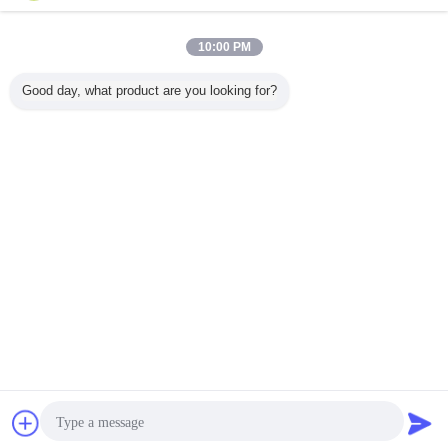
緊急のタイヤ修理
多く
10:00 PM
Good day, what product are you looking for?
タイヤ修理スプレ
ラジアルタイヤ用
AEROPAK タイヤ
500ml 
ーのtublessタイヤ
50×70mm 強化タ
シーラント＆イン
シレンタル
の苦境のインフレ
イヤパッチ -
フレーター 450ml
ューブレ
ーターのタイヤ ポ
ISO9001認証 緊急
(6mmまでのパン
3 年間の
ンプ シーラーのタ
修理
ク用)
イヤの苦境のイン
言語を変えて下さい
フレーター
Japanese
ホーム
|
企業情報
|
お問い合わせ
|
地図
|
Privacy Policy
デスクトップの眺め
Copyright © 2018 - 2026 SHENZHEN I-LIKE FINE CHEMICAL CO., LTD.
All rights reserved.
チャット
見積依頼