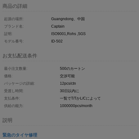
商品の詳細
起源の場所:
Guangndong、中国
ブランド名:
Captain
証明:
ISO9001,Rohs ,SGS
モデル番号:
ID-502
お支払配送条件
最小注文数量:
500のカートン
価格:
交渉可能
パッケージの詳細:
12pcs/ctn
受渡し時間:
30日以内に
支払条件:
一覧でT/TかL/Cによって
供給の能力:
1000000pcs/month
説明
緊急のタイヤ修理