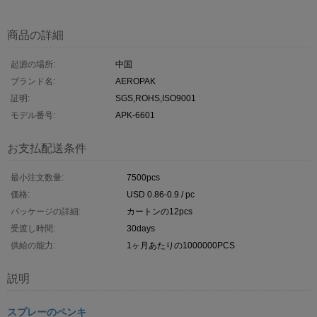
商品の詳細
起源の場所:
中国
ブランド名:
AEROPAK
証明:
SGS,ROHS,ISO9001
モデル番号:
APK-6601
お支払配送条件
最小注文数量:
7500pcs
価格:
USD 0.86-0.9 / pc
パッケージの詳細:
カートンの12pcs
受渡し時間:
30days
供給の能力:
1ヶ月あたりの1000000PCS
説明
スプレーのペンキ