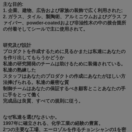
主な目的:
1. 企業、建物、広告および家族の装飾で広く利用された;
2. ガラス、タイル、製陶術、アルミニウムおよびグラス フ
ァイバー、powder-coatedおよび非油性木の中の接合箇所
の付着そしてシールで主に使用されて。
研究及び設計
プロダクトを作成するために見るかまたは私達にあなたの
を作り出してもらうかどうか
私達の研究開発のチームは助けるために装備されている。
私達の熟練した
スタッフはあなたのプロダクトの作成にあなたがほしい方
法捧げられる。私達の厳密な質
制御チームはあなたの保証するべき顧客とことあなたの手
に手をとって働く
完成品は良質、すべての規則に従う。
なぜ私達を選びなさいか。
1997年に確立される、化学工業の経験の豊富。
2つの主要な工場、エーロゾルを作るチョンシャンの1を密