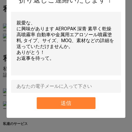
折り返しご連絡いたします！
私達の工場
私達の証明書
私達のプロダクトの確認
証明の証明書:SGSの範囲、RoHS
送信
私達のサービス