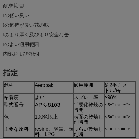
耐摩耗性
l
lの
低い臭い
lの
気持が良い花の味
lの
より厚く及びより安全な缶
lの
よい適用範囲
内部および外部
l
指定
銘柄
Aeropak
適用範囲
約2平方メー
トル/缶
粘着度
よい
スプレー率
>98%
APK-8103
型式番号
半硬化乾燥の
< 5="" mins="">
時間
色
100色以上
表面の乾燥し
< 5="" mins="">
た時間
主要な原料
resine、溶媒、顔
つらい乾燥し
< 1="" hour="">
料、LPG
た時