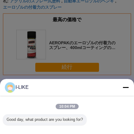
アクリルのスプレー式塗料
自動車エーロゾルのペンキ
札:
,
,
エーロゾルの付着力のスプレー
最高の価格で
AEROPAKのエーロゾルの付着力の
スプレー、400mlコーティングのた
めの自動車エーロゾルのペンキ
続行
スプレーのペンキ
多く
I-LIKE
10:04 PM
衝撃耐性 快速乾燥
防水 2k エアゾー
着色された亜鉛金
AEROPAK
Good day, what product are you looking for?
金属やプラスチッ
ル スプレー ペイ
属保護スプレーペ
早く乾燥 
ク表面のための明
ント 傷から保護
イントの柔軟性と
自動車や
るいクロムエアロ
簡単な操作
アロソー