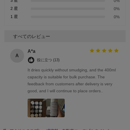
3 星
0%
2 星
0%
1 星
0%
すべてのレビュー
A*a
A
役に立つ (13)
It dries quickly without smudging, and the 400ml
capacity is suitable for bulk purchase. The
feedback from customers after delivery is very
good, and I will continue to place orders..