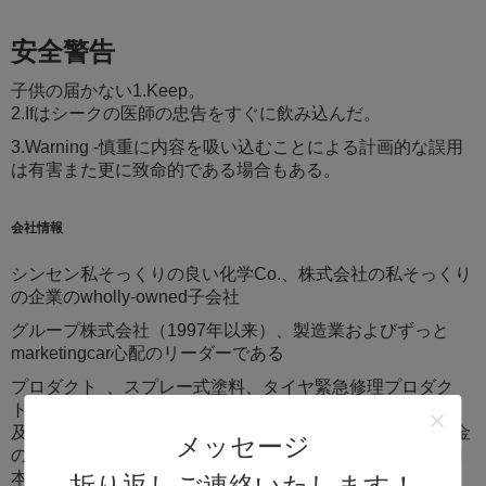
安全警告
子供の届かない1.Keep。
2.Ifはシークの医師の忠告をすぐに飲み込んだ。
3.Warning -慎重に内容を吸い込むことによる計画的な誤用
は有害また更に致命的である場合もある。
会社情報
シンセン私そっくりの良い化学Co.、株式会社の私そっくり
の企業のwholly-owned子会社
グループ株式会社（1997年以来）、製造業およびずっと
marketingcar心配のリーダーである
プロダクト 、スプレー式塗料、タイヤ緊急修理プロダク
ト、世帯および消費者項目、グリース及び潤滑油、接着剤
及び密封剤、等。私達は5つ以上のB2Bのウェブサイトの金
メッセージ
のメンバーであることの自慢している:Alibaba、Alibaba日
本、Alibaba中国、中国製、TRADEKEY等。