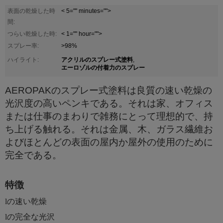
表面の乾燥した時
< 5="" minutes="">
間:
つらい乾燥した時:
< 1="" hour="">
スプレー率:
>98%
アクリルのスプレー式塗料
ハイライト:
,
エーロゾルの付着力のスプレー
AEROPAKの
スプレー式塗料は
良質の速い乾燥の
光沢度の高いペンキである。それは家、オフィス
または仕事のまわりで雑務にとって理想的で、持
ち上げる触れる。それは金属、木、ガラス繊維お
よびほとんどの表面の屋内か屋外の使用のために
完全である。
特徴
lの
速い乾燥
lの
完全な光沢