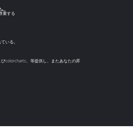
い。
尊重する
れている。
olorcharts、等提供し、またあなたの昇