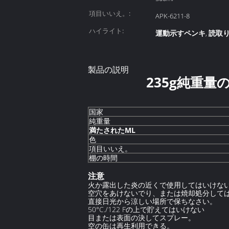
項目いいえ。:
APK-6211-8
ハイライト:
運動示すペンキ
読取
,
製品の説明
235g純重量
国家
純重量
満たされたML
色
項目いいえ。
棚の時間
注意
火か露出した炎の近くで使用してはいけな
空穴をあけないでり、または焼却処分して
直接日光から涼しい場所で保ちなさい。
50°C./122 Fの上で貯えてはいけない
目または表面の決してスプレー。
空の缶は再生利用できる。