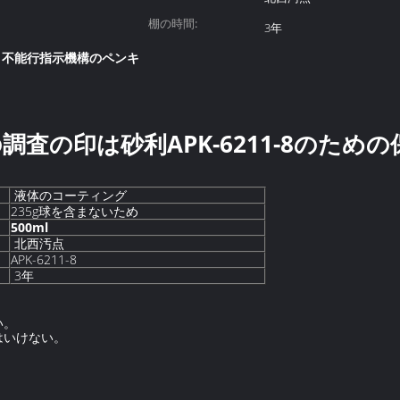
棚の時間:
3年
り不能行指示機構のペンキ
の調査の印は砂利APK-6211-8のため
液体のコーティング
235g球を含まないため
500ml
北西汚点
APK-6211-8
3年
い。
はいけない。