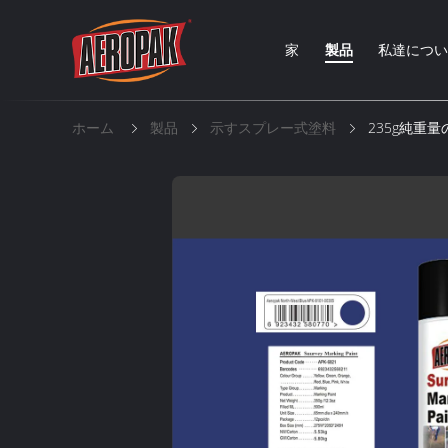
家
製品
私達につ
ホーム
製品
示すスプレー式塗料
235g純重量