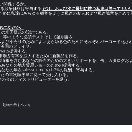
よい関係するか。
る競争価格は寄与する;
だけ、および次に最初に勝つ私達は勝ってもい
るために私達はあらゆる顧客をように私達の友人および私達誠意をこめて
ためになぜか。
量との米国様式の設計である。
、範囲、等のような必須テストそして証明書を…
管理および小売りのためによいあらゆる色のためにそれぞれバーコード化さ
および英国のフライヤ。
charts提供する。
あなたの市場占有率を拡大するために新製品を作る。
たの情報を含むあなたの販売のための大きいサポートを、缶、カタログおよびc
るあなたの地方貿易ショーのための提供する。
たの年次salesvolumetの1-2%の報酬、寄与する。
）にあなたの年次順序量に従って受け入れる。
に私達の金のディストリビューターを誘う。
動物の示すペンキ