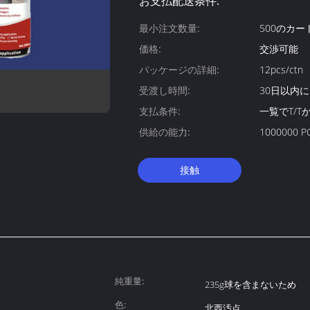
お支払配送条件:
最小注文数量:
500のカー
価格:
交渉可能
パッケージの詳細:
12pcs/ctn
受渡し時間:
30日以内に
支払条件:
一覧でT/T
供給の能力:
1000000 P
接触
純重量:
235g球を含まないため
色:
北西汚点