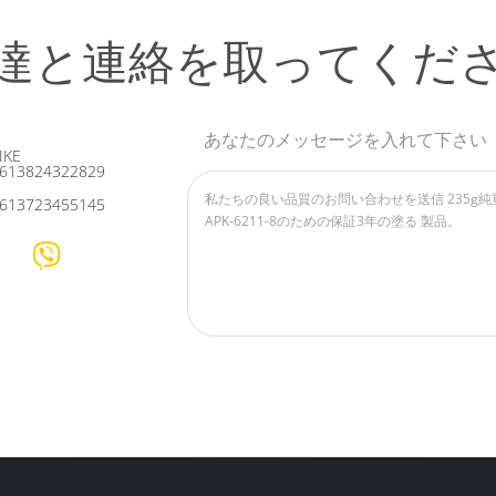
達と連絡を取ってくだ
あなたのメッセージを入れて下さい
IKE
613824322829
613723455145