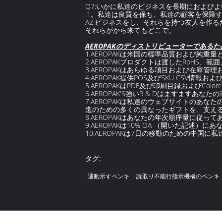
Q7:いかに私達のビジネスを長期におよび
:1。私達は良質を保ち、私達の顧客を保障す
A2.ビジネスをし、それらを持つ友人を作
それらがから来てもどこで。
AEROPAKのディストリビューターである
1.AEROPAKは米国の標準品質および純重
2.AEROPAKプロダクトは渡したRoHS
3.AEROPAKはあらゆる項目および在庫
4.AEROPAK提供POS及びSKU CSV情報
5.AEROPAKはPDF及び印刷目録およびColor
6.AEROPAK'S強いR & Dはますます
7.AEROPAKは私達のウェブサイトのあな
進のための多くの異なったギフトを、支え
8.AEROPAKはあなたの年次順序量に従ってあな
9.AEROPAKは10% OA （開いた記述
10.AEROPAKは7日の移動のための中国
タグ:
運動示すペンキ
読取り不能行指示機構のペンキ