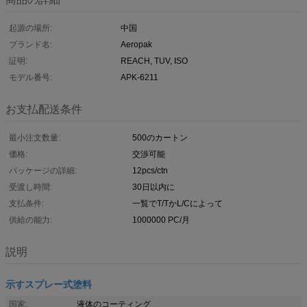
起源の場所:
中国
ブランド名:
Aeropak
証明:
REACH, TUV, ISO
モデル番号:
APK-6211
お支払配送条件
最小注文数量:
500のカートン
価格:
交渉可能
パッケージの詳細:
12pcs/ctn
受渡し時間:
30日以内に
支払条件:
一覧でT/TかL/Cによって
供給の能力:
1000000 PC/月
説明
示すスプレー式塗料
国家:
液体のコーティング