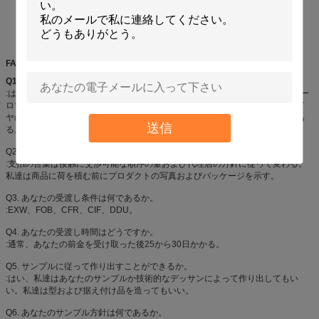
FAQ
Q1.
製造業者であるか。
:はい、私達はシンセンの私そっくりの良い化学薬品カーケア プロダクトのエー
ロゾル プロダクトの専門の製造業者、特に、Aeropakのスプレー式塗料、タイ
ヤのシーラーおよびインフレーター、空気塵払い、スプレーの接着剤、等であ
送信
る。
Q2. あなたの支払い条件は何であるか。
:支払の言葉は接触に交渉可能な順序の量および代理店の方針に従って変わる。
私達は商品に荷を積む前にプロダクトの写真およびパッケージを示す。
Q3. あなたの受渡し条件は何であるか。
:EXW、FOB、CFR、CIF、DDU。
Q4. あなたの受渡し時間はどうですか。
:通常、あなたの前金を受け取った後25から30日かかる。
Q5. サンプルに従って作り出すことができるか。
:はい、私達はあなたのサンプルか技術的なデッサンによって作り出してもい
い。私達は型および据え付け品を造ってもいい。
Q6. あなたのサンプル方針は何であるか。