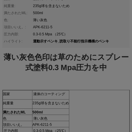
純重量:
235g球を含まないため
満たされたML:
500ml
色:
薄い灰色
項目いいえ。:
APK-6211-5
圧力内部:
0.3-0.5 Mpa （25℃）
運動示すペンキ
読取り不能行指示機構のペンキ
ハイライト:
,
薄い灰色色印は草のためにスプレー
式塗料0.3 Mpa圧力を中
国家
液体のコーティング
純重量
235g球を含まないため
満たされたML
500ml
色
薄い灰色
項目いいえ。
APK-6211-5
圧力内部
0.3-0.5 Mpa （25℃）