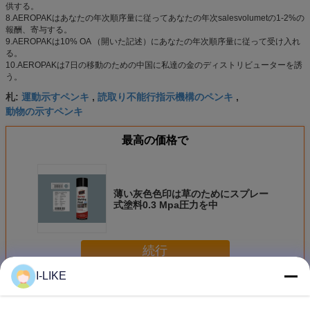
供する。
8.AEROPAKはあなたの年次順序量に従ってあなたの年次salesvolumetの1-2%の
報酬、寄与する。
9.AEROPAKは10% OA （開いた記述）にあなたの年次順序量に従って受け入れ
る。
10.AEROPAKは7日の移動のための中国に私達の金のディストリビューターを誘
う。
運動示すペンキ
読取り不能行指示機構のペンキ
札:
,
,
動物の示すペンキ
最高の価格で
薄い灰色色印は草のためにスプレー
式塗料0.3 Mpa圧力を中
続行
I-LIKE
示すスプレー式塗料
多く