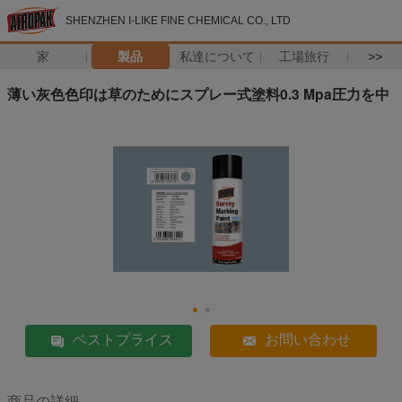
SHENZHEN I-LIKE FINE CHEMICAL CO., LTD
家
製品
私達について
工場旅行
>>
薄い灰色色印は草のためにスプレー式塗料0.3 Mpa圧力を中
ベストプライス
お問い合わせ
商品の詳細