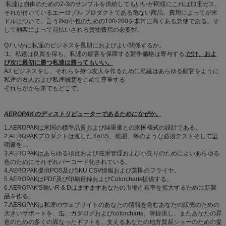
:私達は自由のための2-3のサンプルを供給してもいいが同様にこれは加圧ガス、
それが付いているエーロゾル プロダクトである危ない商品、費用によってが米
ドルについて、言う2kg小包のための100-200を非常に高くある急使である。そ
して顧客によって前払いされる貨物費用の必要性。
Q7:いかに私達のビジネスを長期におよびよい関係するか。
:1。私達は良質を保ち、私達の顧客を保障する競争価格は寄与する;
だけ、およ
び次に最初に勝つ私達は勝ってもいい。
A2.ビジネスをし、それらを持つ友人を作るために私達はあらゆる顧客をように
私達の友人および私達誠意をこめて尊重する
それらがから来てもどこで。
AEROPAKのディストリビューターであるためになぜか。
1.AEROPAKは米国の標準品質および純重量との米国様式の設計である。
2.AEROPAKプロダクトは渡したRoHS、範囲、等のような必須テストそして証
明書を…
3.AEROPAKはあらゆる項目および在庫管理および小売りのためによいあらゆる
色のためにそれぞれバーコード化されている。
4.AEROPAK提供POS及びSKU CSV情報および英国のフライヤ。
5.AEROPAKはPDF及び印刷目録およびColorcharts提供する。
6.AEROPAK'S強いR & Dはますますあなたの市場占有率を拡大するために新製
品を作る。
7.AEROPAKは私達のウェブサイトのあなたの情報を含むあなたの販売のための
大きいサポートを、缶、カタログおよびcolorcharts、等提供し、またあなたの昇
進のための多くの異なったギフトを、支えるあなたの地方貿易ショーのための提