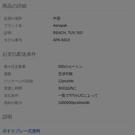
商品の詳細
起源の場所:
中国
ブランド名:
Aeropak
証明:
REACH, TUV, ISO
モデル番号:
APK-6810
お支払配送条件
最小注文数量:
500のカートン
価格:
交渉可能
パッケージの詳細:
12pcs/ctn
受渡し時間:
30日以内に
支払条件:
一覧でT/TかL/Cによって
供給の能力:
1000000pcs/month
説明
示すスプレー式塗料