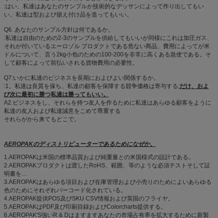
:はい、私達はあなたのサンプルか技術的なデッサンによって作り出してもい
い。私達は型および据え付け品を造ってもいい。
Q6. あなたのサンプル方針は何であるか。
:私達は自由のための2-3のサンプルを供給してもいいが同様にこれは加圧ガス、
それが付いているエーロゾル プロダクトである危ない商品、費用によってが米
ドルについて、言う2kg小包のための100-200を非常に高くある急使である。そ
して顧客によって前払いされる貨物費用の必要性。
Q7:いかに私達のビジネスを長期におよびよい関係するか。
:1。私達は良質を保ち、私達の顧客を保障する競争価格は寄与する;
だけ、およ
び次に最初に勝つ私達は勝ってもいい。
A2.ビジネスをし、それらを持つ友人を作るために私達はあらゆる顧客をように
私達の友人および私達誠意をこめて尊重する
それらがから来てもどこで。
AEROPAKのディストリビューターであるためになぜか。
1.AEROPAKは米国の標準品質および純重量との米国様式の設計である。
2.AEROPAKプロダクトは渡したRoHS、範囲、等のような必須テストそして証
明書を…
3.AEROPAKはあらゆる項目および在庫管理および小売りのためによいあらゆる
色のためにそれぞれバーコード化されている。
4.AEROPAK提供POS及びSKU CSV情報および英国のフライヤ。
5.AEROPAKはPDF及び印刷目録およびColorcharts提供する。
6.AEROPAK'S強いR & Dはますますあなたの市場占有率を拡大するために新製