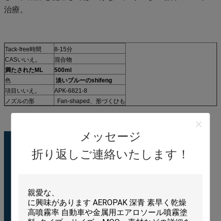
治療。
Tack-free時間
8-15分
CASいいえ。
混合物
満たされたML
500ml
色
淡いブルーのshifeng
項目いいえ。
APK-6821-8
ノズルの形
Fan-shaped、形づくひも
メッセージ
折り返しご連絡いたします！