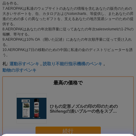
品を作る。
7.AEROPAKは私達のウェブサイトのあなたの情報を含むあなたの販売のための
大きいサポートを、缶、カタログおよびcolorcharts、等提供し、またあなたの昇
進のための多くの異なったギフトを、支えるあなたの地方貿易ショーのための提
供する。
8.AEROPAKはあなたの年次順序量に従ってあなたの年次salesvolumetの1-2%の
報酬、寄与する。
9.AEROPAKは10% OA （開いた記述）にあなたの年次順序量に従って受け入れ
る。
10.AEROPAKは7日の移動のための中国に私達の金のディストリビューターを誘
う。
運動示すペンキ
読取り不能行指示機構のペンキ
札:
,
,
動物の示すペンキ
最高の価格で
ひもの定形ノズルの印の印のための
Shifengの淡いブルーの色をスプレ
ー式塗料
続行