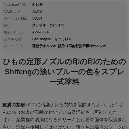
Tack-free時間:
8-15分
CASいいえ。:
混合物
満たされたML:
500ml
色:
淡いブルーのshifeng
項目いいえ。:
APK-6821-8
ノズルの形:
Fan-shaped、形づくひも
運動示すペンキ
読取り不能行指示機構のペンキ
ハイライト:
,
ひもの定形ノズルの印の印のための
Shifengの淡いブルーの色をスプレ
ー式塗料
皮膚の接触:
すぐに汚染された衣類を取除きなさい。たくさ
んの水（および石鹸が付いている洗浄皮もし可能であれ
ば）。産業皮の清潔になるクリームと付着の固体を取除きな
さい。溶媒を使用してはいけない。苛立ちの場合のシークの