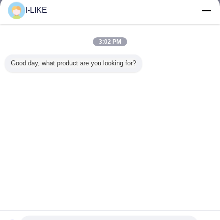
I-LIKE
示すスプレー式塗料
多く
3:02 PM
Good day, what product are you looking for?
速乾性マーキング
500ml液体のコー
500ML 迅速乾燥
速乾性U
スプレーペイント
ティングの読取り
樹木マークペイン
路標示ペイ
ラインマーカーの
不能行指示機構林
ト 1.5g/s スプレー
持ちする
高視認性調査
業の木の丸太のた
レート
カラー エ
めのスプレー式塗
スプレー
料を
言語を変えて下さい
Japanese
ホーム
|
企業情報
|
お問い合わせ
|
地図
|
Privacy Policy
デスクトップの眺め
Copyright © 2018 - 2026 SHENZHEN I-LIKE FINE CHEMICAL CO., LTD.
All rights reserved.