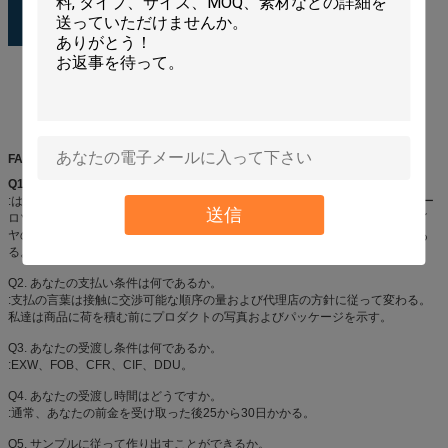
FAQ
Q1.
製造業者であるか。
:はい、私達はシンセンの私そっくりの良い化学薬品カーケア プロダクトのエー
送信
ロゾル プロダクトの専門の製造業者、特に、Aeropakのスプレー式塗料、タイ
ヤのシーラーおよびインフレーター、空気塵払い、スプレーの接着剤、等であ
る。
Q2. あなたの支払い条件は何であるか。
:支払の言葉は接触に交渉可能な順序の量および代理店の方針に従って変わる。
私達は商品に荷を積む前にプロダクトの写真およびパッケージを示す。
Q3. あなたの受渡し条件は何であるか。
:EXW、FOB、CFR、CIF、DDU。
Q4. あなたの受渡し時間はどうですか。
:通常、あなたの前金を受け取った後25から30日かかる。
Q5. サンプルに従って作り出すことができるか。