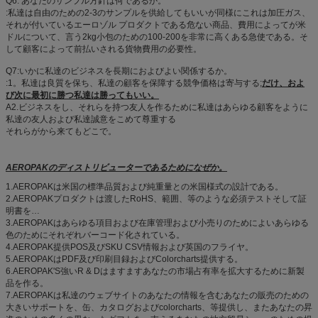
Q6. あなたのサンプル方針は何であるか。
:私達は自由のための2-3のサンプルを供給してもいいが同様にこれは加圧ガス、
それが付いているエーロゾル プロダクトである危ない商品、費用によってが米
ドルについて、言う2kg小包のための100-200を非常に高くある急使である。そ
して顧客によって前払いされる貨物費用の必要性。
Q7:いかに私達のビジネスを長期におよびよい関係するか。
:1。私達は良質を保ち、私達の顧客を保障する競争価格は寄与する;
だけ、およ
び次に最初に勝つ私達は勝ってもいい。
A2.ビジネスをし、それらを持つ友人を作るために私達はあらゆる顧客をように
私達の友人および私達誠意をこめて尊重する
それらがから来てもどこで。
AEROPAKのディストリビューターであるためになぜか。
1.AEROPAKは米国の標準品質および純重量との米国様式の設計である。
2.AEROPAKプロダクトは渡したRoHS、範囲、等のような必須テストそして証
明書を…
3.AEROPAKはあらゆる項目および在庫管理および小売りのためによいあらゆる
色のためにそれぞれバーコード化されている。
4.AEROPAK提供POS及びSKU CSV情報および英国のフライヤ。
5.AEROPAKはPDF及び印刷目録およびColorcharts提供する。
6.AEROPAK'S強いR & Dはますますあなたの市場占有率を拡大するために新製
品を作る。
7.AEROPAKは私達のウェブサイトのあなたの情報を含むあなたの販売のための
大きいサポートを、缶、カタログおよびcolorcharts、等提供し、またあなたの昇