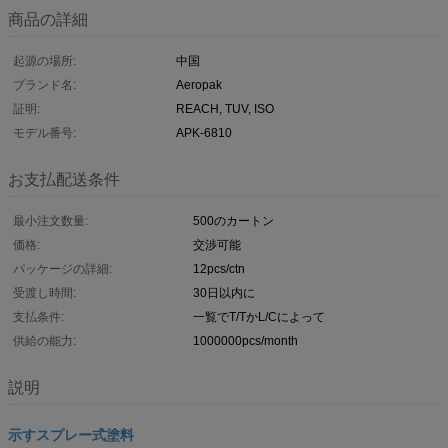
商品の詳細
起源の場所:
中国
ブランド名:
Aeropak
証明:
REACH, TUV, ISO
モデル番号:
APK-6810
お支払配送条件
最小注文数量:
500のカートン
価格:
交渉可能
パッケージの詳細:
12pcs/ctn
受渡し時間:
30日以内に
支払条件:
一覧でT/TかL/Cによって
供給の能力:
1000000pcs/month
説明
示すスプレー式塗料