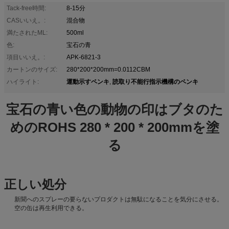
Tack-free時間:
8-15分
CASいいえ。:
混合物
満たされたML:
500ml
色:
宝石の青
項目いいえ。:
APK-6821-3
カートンのサイズ:
280*200*200mm=0.0112CBM
運動示すペンキ
読取り不能行指示機構のペンキ
ハイライト:
,
宝石の青い色の動物の印はブタのた
めのROHS 280 * 200 * 200mmを塗
る
正しい処分
新聞へのスプレーの要らないプロダクトは無駄になることを気分にさせる。
空の缶は再生利用できる。