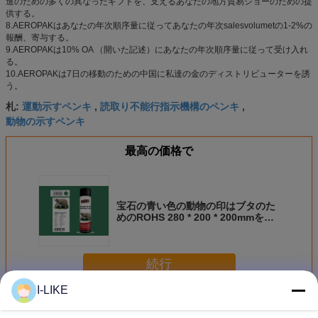
進のための多くの異なったギフトを、支えるあなたの地方貿易ショーのための提
供する。
8.AEROPAKはあなたの年次順序量に従ってあなたの年次salesvolumetの1-2%の
報酬、寄与する。
9.AEROPAKは10% OA （開いた記述）にあなたの年次順序量に従って受け入れ
る。
10.AEROPAKは7日の移動のための中国に私達の金のディストリビューターを誘
う。
運動示すペンキ
読取り不能行指示機構のペンキ
札:
,
,
動物の示すペンキ
最高の価格で
宝石の青い色の動物の印はブタのた
めのROHS 280 * 200 * 200mmを塗
る
続行
I-LIKE
示すスプレー式塗料
多く