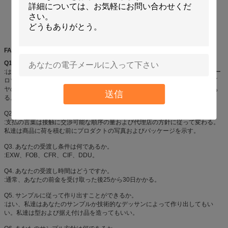
FAQ
Q1.
製造業者であるか。
:はい、私達はシンセンの私そっくりの良い化学薬品カーケア プロダクトのエー
ロゾル プロダクトの専門の製造業者、特に、Aeropakのスプレー式塗料、タイ
ヤのシーラーおよびインフレーター、空気塵払い、スプレーの接着剤、等であ
送信
る。
Q2. あなたの支払い条件は何であるか。
:支払の言葉は接触に交渉可能な順序の量および代理店の方針に従って変わる。
私達は商品に荷を積む前にプロダクトの写真およびパッケージを示す。
Q3. あなたの受渡し条件は何であるか。
:EXW、FOB、CFR、CIF、DDU。
Q4. あなたの受渡し時間はどうですか。
:通常、あなたの前金を受け取った後25から30日かかる。
Q5. サンプルに従って作り出すことができるか。
:はい、私達はあなたのサンプルか技術的なデッサンによって作り出してもい
い。私達は型および据え付け品を造ってもいい。