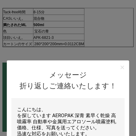
Tack-free時間
8-15分
CASいいえ。
混合物
満たされたML
500ml
色
宝石の青
項目いいえ。
APK-6821-3
カートンのサイズ
280*200*200mm=0.0112CBM
メッセージ
折り返しご連絡いたします！