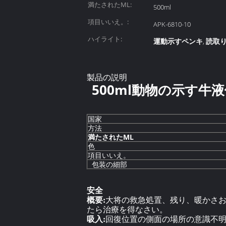
満たされたML:
500ml
項目いいえ。:
APK-6810-10
ハイライト:
運動示すペンキ
読取
,
製品の説明
500ml動物の示す
国家
方法
満たされたML
色
項目いいえ。
包装の細部
安全
概要:
大将の救急処置、残り、暖かさ
たら治療を得なさい。
吸入:
回復位置の側面の場所の意識不明