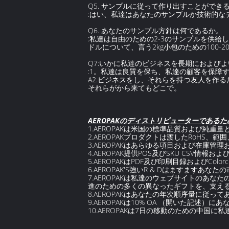
Q5. サンプルに従って作り出すことができ
:はい、私達はあなたのサンプルか技術的
Q6. あなたのサンプル方針は何であるか。
:私達は自由のための2-3のサンプルを供
ドルについて、言う2kg小包のための100
Q7:いかに私達のビジネスを長期におよび
:1。私達は良質を保ち、私達の顧客を保障す
A2.ビジネスをし、それらを持つ友人を作
それらがから来てもどこで。
AEROPAKのディストリビューターである
1.AEROPAKは米国の標準品質および純重
2.AEROPAKプロダクトは渡したRoHS
3.AEROPAKはあらゆる項目および在庫
4.AEROPAK提供POS及びSKU CSV情報
5.AEROPAKはPDF及び印刷目録およびColor
6.AEROPAK'S強いR & Dはますます
7.AEROPAKは私達のウェブサイトのあな
進のための多くの異なったギフトを、支え
8.AEROPAKはあなたの年次順序量に従ってあな
9.AEROPAKは10% OA （開いた記述
10.AEROPAKは7日の移動のための中国