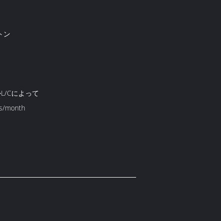
トン
かL/Cによって
s/month