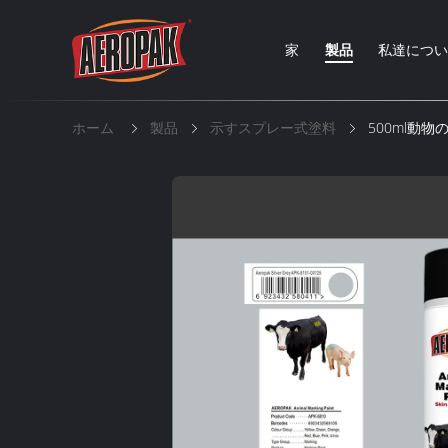
家
製品
私達につ
ホーム
製品
示すスプレー式塗料
500ml動