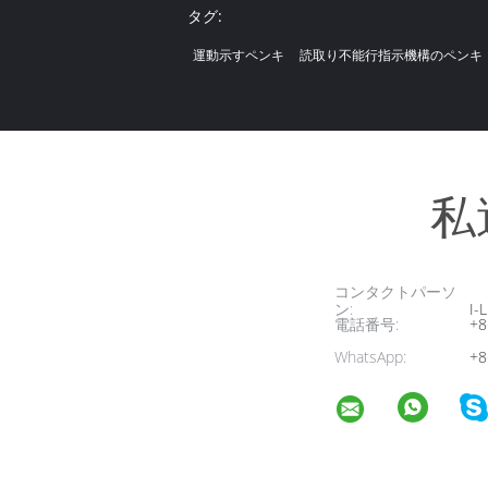
タグ:
運動示すペンキ
読取り不能行指示機構のペンキ
私
コンタクトパーソ
ン:
I-L
電話番号:
+8
WhatsApp:
+8