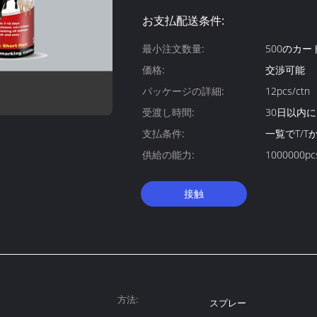
お支払配送条件:
最小注文数量:
500のカー
価格:
交渉可能
パッケージの詳細:
12pcs/ctn
受渡し時間:
30日以内に
支払条件:
一覧でT/T
供給の能力:
1000000pc
接触
方法:
スプレー