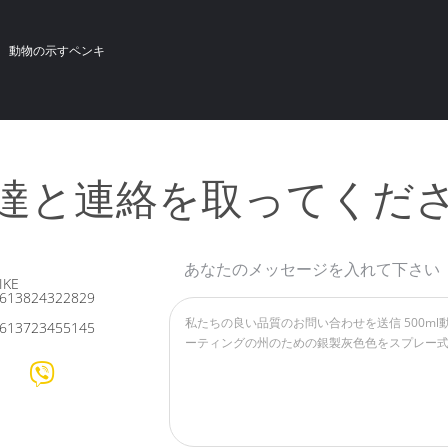
動物の示すペンキ
達と連絡を取ってくだ
あなたのメッセージを入れて下さい
IKE
613824322829
613723455145