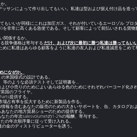
るか。
なデッサンによって作り出してもいい。私達は型および据え付け品を造っ
給してもいいが同様にこれは加圧ガス、それが付いているエーロゾル プ
-200を非常に高くある急使である。そして顧客によって前払いされる貨
よい関係するか。
る競争価格は寄与する;
だけ、および次に最初に勝つ私達は勝ってもい
るために私達はあらゆる顧客をように私達の友人および私達誠意をこめて
ためになぜか。
量との米国様式の設計である。
、範囲、等のような必須テストそして証明書を…
管理および小売りのためによいあらゆる色のためにそれぞれバーコード化さ
および英国のフライヤ。
charts提供する。
あなたの市場占有率を拡大するために新製品を作る。
たの情報を含むあなたの販売のための大きいサポートを、缶、カタログおよびc
るあなたの地方貿易ショーのための提供する。
たの年次salesvolumetの1-2%の報酬、寄与する。
）にあなたの年次順序量に従って受け入れる。
に私達の金のディストリビューターを誘う。