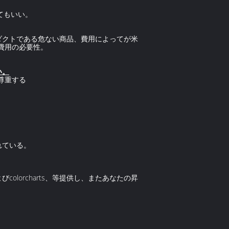
てもいい。
ロダクトである危ない商品、費用によってが米
物費用の必要性。
い。
尊重する
れている。
olorcharts、等提供し、またあなたの昇