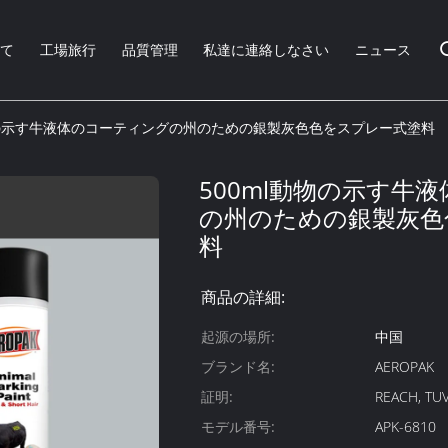
いて
工場旅行
品質管理
私達に連絡しなさい
ニュース
物の示す牛液体のコーティングの州のための銀製灰色色をスプレー式塗料
500ml動物の示す牛
の州のための銀製灰色
料
商品の詳細:
起源の場所:
中国
ブランド名:
AEROPAK
証明:
REACH, TUV
モデル番号:
APK-6810