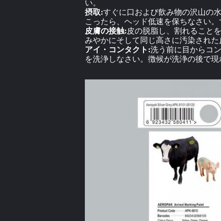
い。
摂取:
すぐに口および飲み物の沢山の
こったら、ヘッド低速を保ちなさい。
皮膚の接触:
皮の脱脂し、割れること
みやかにそして同じ高さに汚染された
アイ・コンタクト:
洗う前に目からコン
を洗浄しなさい。徴候が洗浄の後で現