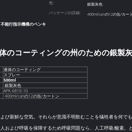
色:
銀製灰色
パッケージの詳細:
400ml/canの12の缶/カー
り不能行指示機構のペンキ
牛液体のコーティングの州のための銀製
液体のコーティング
スプレー
500ml
銀製灰色
APK-6810-10
400ml/canの12の缶/カートン
および新鮮な空気。それらが意識不明飲むことを犠牲者を何で
人および呼吸を保障するため呼吸問題なら、人工呼吸/酸素。