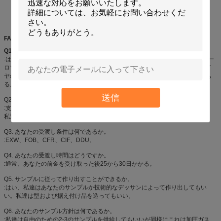
FAQ
Q1.
製造業者であるか。
:はい、私達はシンセンの私そっくりの良い化学薬品カーケア プロダクトのエー
ロゾル プロダクトの専門の製造業者、特に、Aeropakのスプレー式塗料、タイ
ヤのシーラーおよびインフレーター、空気塵払い、スプレーの接着剤、等であ
る。
送信
Q2. あなたの支払い条件は何であるか。
:支払の言葉は接触に交渉可能な順序の量および代理店の方針に従って変わる。
私達は商品に荷を積む前にプロダクトの写真およびパッケージを示す。
Q3. あなたの受渡し条件は何であるか。
:EXW、FOB、CFR、CIF、DDU。
Q4. あなたの受渡し時間はどうですか。
:通常、あなたの前金を受け取った後25から30日かかる。
Q5. サンプルに従って作り出すことができるか。
:はい、私達はあなたのサンプルか技術的なデッサンによって作り出してもい
い。私達は型および据え付け品を造ってもいい。
Q6. あなたのサンプル方針は何であるか。
:私達は自由のための2-3のサンプルを供給してもいいが同様にこれは加圧ガス、