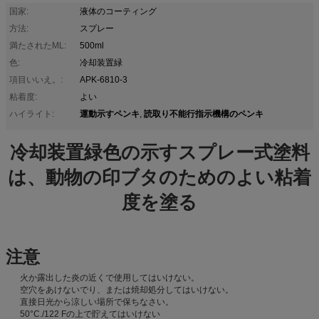
国家:
液体のコーティング
方法:
スプレー
満たされたML:
500ml
色:
冷却装置緑
項目いいえ。:
APK-6810-3
粘着度:
よい
運動示すペンキ
読取り不能行指示機構のペンキ
ハイライト:
,
冷却装置緑色の示すスプレー式塗料
は、動物の印ブタのためのよい粘着
度を塗る
注意
火か露出した炎の近くで使用してはいけない。
空穴をあけないでり、または焼却処分してはいけない。
直接日光から涼しい場所で保ちなさい。
50°C./122 Fの上で貯えてはいけない