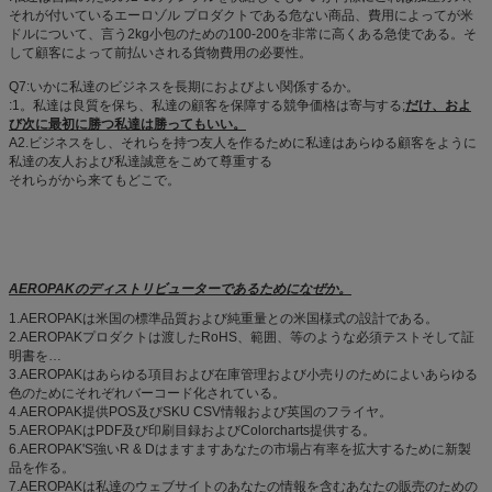
それが付いているエーロゾル プロダクトである危ない商品、費用によってが米
ドルについて、言う2kg小包のための100-200を非常に高くある急使である。そ
して顧客によって前払いされる貨物費用の必要性。
Q7:いかに私達のビジネスを長期におよびよい関係するか。
:1。私達は良質を保ち、私達の顧客を保障する競争価格は寄与する;
だけ、およ
び次に最初に勝つ私達は勝ってもいい。
A2.ビジネスをし、それらを持つ友人を作るために私達はあらゆる顧客をように
私達の友人および私達誠意をこめて尊重する
それらがから来てもどこで。
AEROPAKのディストリビューターであるためになぜか。
1.AEROPAKは米国の標準品質および純重量との米国様式の設計である。
2.AEROPAKプロダクトは渡したRoHS、範囲、等のような必須テストそして証
明書を…
3.AEROPAKはあらゆる項目および在庫管理および小売りのためによいあらゆる
色のためにそれぞれバーコード化されている。
4.AEROPAK提供POS及びSKU CSV情報および英国のフライヤ。
5.AEROPAKはPDF及び印刷目録およびColorcharts提供する。
6.AEROPAK'S強いR & Dはますますあなたの市場占有率を拡大するために新製
品を作る。
7.AEROPAKは私達のウェブサイトのあなたの情報を含むあなたの販売のための