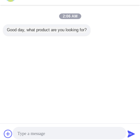
示すスプレー式塗料
多く
2:06 AM
Good day, what product are you looking for?
速乾性マーキング
500ml液体のコー
500ML 迅速乾燥
速乾性U
スプレーペイント
ティングの読取り
樹木マークペイン
路標示ペイ
ラインマーカーの
不能行指示機構林
ト 1.5g/s スプレー
持ちする
高視認性調査
業の木の丸太のた
レート
カラー エ
めのスプレー式塗
スプレー
料を
言語を変えて下さい
Japanese
ホーム
|
企業情報
|
お問い合わせ
|
地図
|
Privacy Policy
デスクトップの眺め
Copyright © 2018 - 2026 SHENZHEN I-LIKE FINE CHEMICAL CO., LTD.
All rights reserved.
チャット
見積依頼