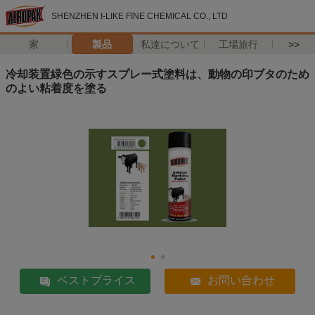
SHENZHEN I-LIKE FINE CHEMICAL CO., LTD
家
製品
私達について
工場旅行
>>
冷却装置緑色の示すスプレー式塗料は、動物の印ブタのため
のよい粘着度を塗る
ベストプライス
お問い合わせ