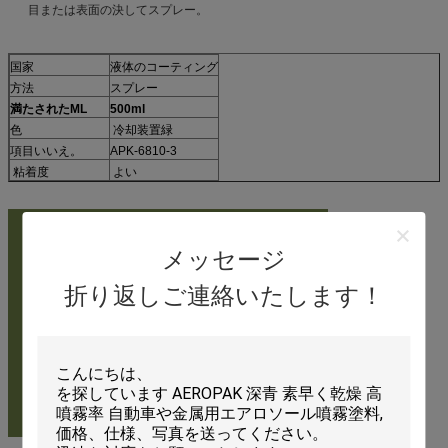
目または表面の決してスプレー。
国家
液体のコーティング
方法
スプレー
満たされたML
500ml
色
冷却装置緑
項目いいえ。
APK-6810-3
粘着度
よい
メッセージ
折り返しご連絡いたします！