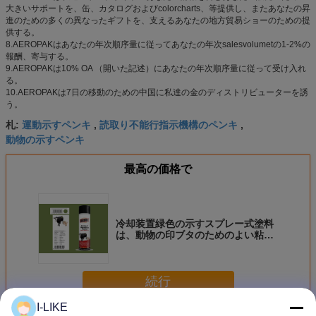
大きいサポートを、缶、カタログおよびcolorcharts、等提供し、またあなたの昇
進のための多くの異なったギフトを、支えるあなたの地方貿易ショーのための提
供する。
8.AEROPAKはあなたの年次順序量に従ってあなたの年次salesvolumetの1-2%の
報酬、寄与する。
9.AEROPAKは10% OA （開いた記述）にあなたの年次順序量に従って受け入れ
る。
10.AEROPAKは7日の移動のための中国に私達の金のディストリビューターを誘
う。
運動示すペンキ
読取り不能行指示機構のペンキ
札:
,
,
動物の示すペンキ
最高の価格で
冷却装置緑色の示すスプレー式塗料
は、動物の印ブタのためのよい粘着
度を塗る
続行
I-LIKE