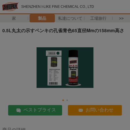
SHENZHEN I-LIKE FINE CHEMICAL CO., LTD
家
製品
私達について
工場旅行
>>
0.5L丸太の示すペンキの孔雀青色65直径Mmの158mm高さ
ベストプライス
お問い合わせ
商品の詳細