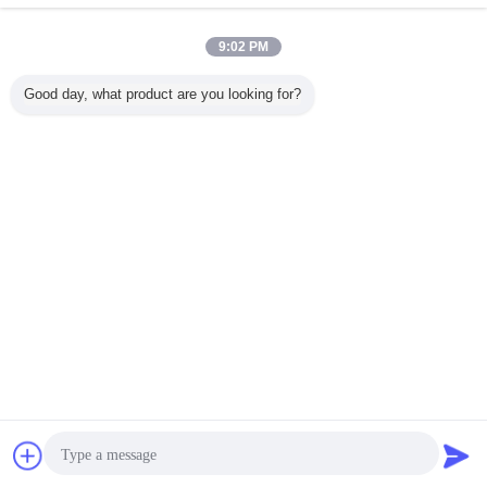
9:02 PM
Good day, what product are you looking for?
速乾性マーキング
500ml液体のコー
500ML 迅速乾燥
速乾性U
スプレーペイント
ティングの読取り
樹木マークペイン
路標示ペイ
ラインマーカーの
不能行指示機構林
ト 1.5g/s スプレー
持ちする
高視認性調査
業の木の丸太のた
レート
カラー エ
めのスプレー式塗
スプレー
料を
言語を変えて下さい
Japanese
ホーム
|
企業情報
|
お問い合わせ
|
地図
|
Privacy Policy
デスクトップの眺め
Copyright © 2018 - 2026 SHENZHEN I-LIKE FINE CHEMICAL CO., LTD.
All rights reserved.
チャット
見積依頼