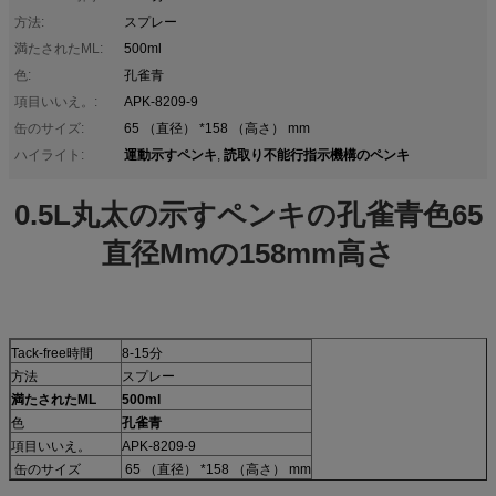
方法:
スプレー
満たされたML:
500ml
色:
孔雀青
項目いいえ。:
APK-8209-9
缶のサイズ:
65 （直径） *158 （高さ） mm
運動示すペンキ
読取り不能行指示機構のペンキ
ハイライト:
,
0.5L丸太の示すペンキの孔雀青色65
直径Mmの158mm高さ
Tack-free時間
8-15分
方法
スプレー
満たされたML
500ml
色
孔雀青
項目いいえ。
APK-8209-9
缶のサイズ
65 （直径） *158 （高さ） mm