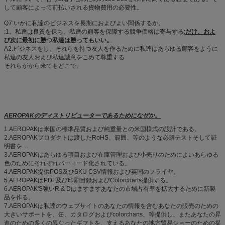
して顧客によって前払いされる貨物費用の必要性。
Q7:いかに私達のビジネスを長期におよびよい関係するか。
:1。私達は良質を保ち、私達の顧客を保障する競争価格は寄与する;
だけ、およ
び次に最初に勝つ私達は勝ってもいい。
A2.ビジネスをし、それらを持つ友人を作るために私達はあらゆる顧客をように
私達の友人および私達誠意をこめて尊重する
それらがから来てもどこで。
AEROPAKのディストリビューターであるためになぜか。
1.AEROPAKは米国の標準品質および純重量との米国様式の設計である。
2.AEROPAKプロダクトは渡したRoHS、範囲、等のような必須テストそして証
明書を…
3.AEROPAKはあらゆる項目および在庫管理および小売りのためによいあらゆる
色のためにそれぞれバーコード化されている。
4.AEROPAK提供POS及びSKU CSV情報および英国のフライヤ。
5.AEROPAKはPDF及び印刷目録およびColorcharts提供する。
6.AEROPAK'S強いR & Dはますますあなたの市場占有率を拡大するために新製
品を作る。
7.AEROPAKは私達のウェブサイトのあなたの情報を含むあなたの販売のための
大きいサポートを、缶、カタログおよびcolorcharts、等提供し、またあなたの昇
進のための多くの異なったギフトを、支えるあなたの地方貿易ショーのための提