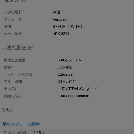
起源の場所:
中国
ブランド名:
Aeropak
証明:
REACH, TUV, ISO
モデル番号:
APK-8209
お支払配送条件
最小注文数量:
500のカートン
価格:
交渉可能
パッケージの詳細:
12pcs/ctn
受渡し時間:
30日以内に
支払条件:
一覧でT/TかL/Cによって
供給の能力:
1000000pcs/month
説明
示すスプレー式塗料
Tack-free時間:
8-15分