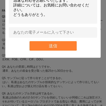
FAQ
Q1.
製造業者であるか。
:はい、私達はシンセンの私そっくりの良い化学薬品カーケア プロダクトのエー
ロゾル プロダクトの専門の製造業者、特に、Aeropakのスプレー式塗料、タイ
ヤのシーラーおよびインフレーター、空気塵払い、スプレーの接着剤、等であ
る。
Q2. あなたの支払い条件は何であるか。
:支払の言葉は接触に交渉可能な順序の量および代理店の方針に従って変わる。
送信
私達は商品に荷を積む前にプロダクトの写真およびパッケージを示す。
Q3. あなたの受渡し条件は何であるか。
:EXW、FOB、CFR、CIF、DDU。
Q4. あなたの受渡し時間はどうですか。
:通常、あなたの前金を受け取った後25から30日かかる。
Q5. サンプルに従って作り出すことができるか。
:はい、私達はあなたのサンプルか技術的なデッサンによって作り出してもい
い。私達は型および据え付け品を造ってもいい。
Q6. あなたのサンプル方針は何であるか。
:私達は自由のための2-3のサンプルを供給してもいいが同様にこれは加圧ガス、
それが付いているエーロゾル プロダクトである危ない商品、費用によってが米
ドルについて、言う2kg小包のための100-200を非常に高くある急使である。そ