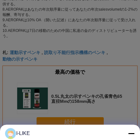
供する。
8.AEROPAKはあなたの年次順序量に従ってあなたの年次salesvolumetの1-2%の
報酬、寄与する。
9.AEROPAKは10% OA （開いた記述）にあなたの年次順序量に従って受け入れ
る。
10.AEROPAKは7日の移動のための中国に私達の金のディストリビューターを誘
う。
運動示すペンキ
読取り不能行指示機構のペンキ
札:
,
,
動物の示すペンキ
最高の価格で
0.5L丸太の示すペンキの孔雀青色65
直径Mmの158mm高さ
続行
I-LIKE
示すスプレー式塗料
多く