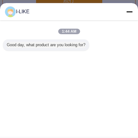
続行
I-LIKE
示すスプレー式塗料
多く
1:44 AM
Good day, what product are you looking for?
速乾性マーキング
500ml液体のコー
500ML 迅速乾燥
速乾性U
スプレーペイント
ティングの読取り
樹木マークペイン
路標示ペイ
ラインマーカーの
不能行指示機構林
ト 1.5g/s スプレー
持ちする
高視認性調査
業の木の丸太のた
レート
カラー エ
めのスプレー式塗
スプレー
料を
言語を変えて下さい
Japanese
ホーム
|
企業情報
|
お問い合わせ
|
地図
|
Privacy Policy
デスクトップの眺め
Copyright © 2018 - 2026 SHENZHEN I-LIKE FINE CHEMICAL CO., LTD.
All rights reserved.