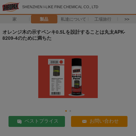
SHENZHEN I-LIKE FINE CHEMICAL CO., LTD
家
製品
私達について
工場旅行
>>
オレンジ木の示すペンキ0.5Lを設計することは丸太APK-
8209-4のために満ちた
ベストプライス
お問い合わせ