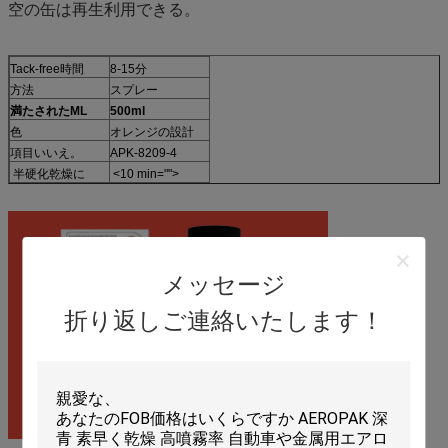
空の缶は再生利用できる。
Tack-free時間
8-15分
方法
スプレー
満たされたML
500ml
色
オレンジの設計
項目いいえ。
APK-8209-4
半硬化乾燥に
<10 min="">
メッセージ
折り返しご連絡いたします！