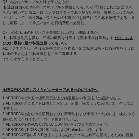
Q6. あなたのサンプル方針は何であるか。
:私達は自由のための2-3のサンプルを供給してもいいが同様にこれは加圧ガス、
それが付いているエーロゾル プロダクトである危ない商品、費用によってが米
ドルについて、言う2kg小包のための100-200を非常に高くある急使である。そ
して顧客によって前払いされる貨物費用の必要性。
Q7:いかに私達のビジネスを長期におよびよい関係するか。
:1。私達は良質を保ち、私達の顧客を保障する競争価格は寄与する;
だけ、およ
び次に最初に勝つ私達は勝ってもいい。
A2.ビジネスをし、それらを持つ友人を作るために私達はあらゆる顧客をように
私達の友人および私達誠意をこめて尊重する
それらがから来てもどこで。
AEROPAKのディストリビューターであるためになぜか。
1.AEROPAKは米国の標準品質および純重量との米国様式の設計である。
2.AEROPAKプロダクトは渡したRoHS、範囲、等のような必須テストそして証
明書を…
3.AEROPAKはあらゆる項目および在庫管理および小売りのためによいあらゆる
色のためにそれぞれバーコード化されている。
4.AEROPAK提供POS及びSKU CSV情報および英国のフライヤ。
5.AEROPAKはPDF及び印刷目録およびColorcharts提供する。
6.AEROPAK'S強いR & Dはますますあなたの市場占有率を拡大するために新製