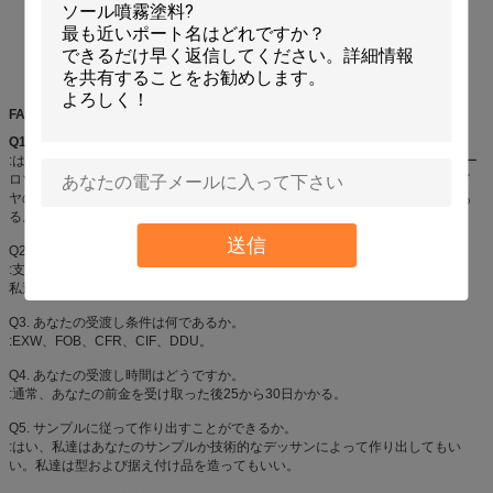
FAQ
Q1.
製造業者であるか。
:はい、私達はシンセンの私そっくりの良い化学薬品カーケア プロダクトのエー
ロゾル プロダクトの専門の製造業者、特に、Aeropakのスプレー式塗料、タイ
ヤのシーラーおよびインフレーター、空気塵払い、スプレーの接着剤、等であ
る。
送信
Q2. あなたの支払い条件は何であるか。
:支払の言葉は接触に交渉可能な順序の量および代理店の方針に従って変わる。
私達は商品に荷を積む前にプロダクトの写真およびパッケージを示す。
Q3. あなたの受渡し条件は何であるか。
:EXW、FOB、CFR、CIF、DDU。
Q4. あなたの受渡し時間はどうですか。
:通常、あなたの前金を受け取った後25から30日かかる。
Q5. サンプルに従って作り出すことができるか。
:はい、私達はあなたのサンプルか技術的なデッサンによって作り出してもい
い。私達は型および据え付け品を造ってもいい。