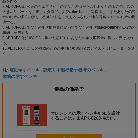
品を作る。
7.AEROPAKは私達のウェブサイトのあなたの情報を含むあなたの販売のための
大きいサポートを、缶、カタログおよびcolorcharts、等提供し、またあなたの昇
進のための多くの異なったギフトを、支えるあなたの地方貿易ショーのための提
供する。
8.AEROPAKはあなたの年次順序量に従ってあなたの年次salesvolumetの1-2%の
報酬、寄与する。
9.AEROPAKは10% OA （開いた記述）にあなたの年次順序量に従って受け入れ
る。
10.AEROPAKは7日の移動のための中国に私達の金のディストリビューターを誘
う。
運動示すペンキ
読取り不能行指示機構のペンキ
札:
,
,
動物の示すペンキ
最高の価格で
オレンジ木の示すペンキ0.5Lを設計
することは丸太APK-8209-4のため
に満ちた