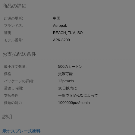
商品の詳細
起源の場所:
中国
ブランド名:
Aeropak
証明:
REACH, TUV, ISO
モデル番号:
APK-8209
お支払配送条件
最小注文数量:
500のカートン
価格:
交渉可能
パッケージの詳細:
12pcs/ctn
受渡し時間:
30日以内に
支払条件:
一覧でT/TかL/Cによって
供給の能力:
1000000pcs/month
説明
示すスプレー式塗料