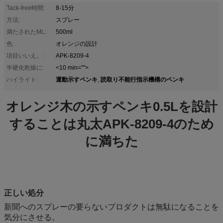
Tack-free時間:
8-15分
方法:
スプレー
満たされたML:
500ml
色:
オレンジの設計
項目いいえ。:
APK-8209-4
半硬化乾燥に:
<10 min="">
運動示すペンキ
読取り不能行指示機構のペンキ
ハイライト:
,
オレンジ木の示すペンキ0.5Lを設計
することは丸太APK-8209-4のため
に満ちた
正しい処分
新聞へのスプレーの要らないプロダクトは無駄になることを
気分にさせる。