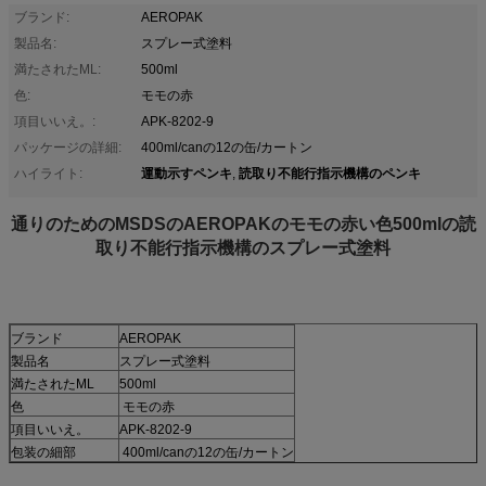
ブランド:
AEROPAK
製品名:
スプレー式塗料
満たされたML:
500ml
色:
モモの赤
項目いいえ。:
APK-8202-9
パッケージの詳細:
400ml/canの12の缶/カートン
運動示すペンキ
読取り不能行指示機構のペンキ
ハイライト:
,
通りのためのMSDSのAEROPAKのモモの赤い色500mlの読
取り不能行指示機構のスプレー式塗料
ブランド
AEROPAK
製品名
スプレー式塗料
満たされたML
500ml
色
モモの赤
項目いいえ。
APK-8202-9
包装の細部
400ml/canの12の缶/カートン