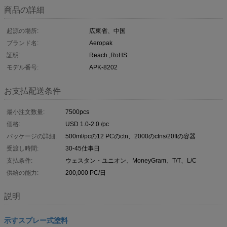
商品の詳細
起源の場所:
広東省、中国
ブランド名:
Aeropak
証明:
Reach ,RoHS
モデル番号:
APK-8202
お支払配送条件
最小注文数量:
7500pcs
価格:
USD 1.0-2.0 /pc
パッケージの詳細:
500ml/pcの12 PCのctn、2000のctns/20ftの容器
受渡し時間:
30-45仕事日
支払条件:
ウェスタン・ユニオン、MoneyGram、T/T、L/C
供給の能力:
200,000 PC/日
説明
示すスプレー式塗料