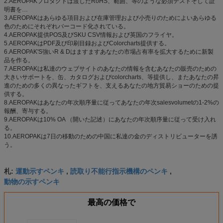
2.AEROPAKプロダクトは渡したRoHS、範囲、等のような必須テストそして証
明書を…
3.AEROPAKはあらゆる項目および在庫管理および小売りのためによいあらゆる
色のためにそれぞれバーコード化されている。
4.AEROPAK提供POS及びSKU CSV情報および英国のフライヤ。
5.AEROPAKはPDF及び印刷目録およびColorcharts提供する。
6.AEROPAK'S強いR & Dはますますあなたの市場占有率を拡大するために新製
品を作る。
7.AEROPAKは私達のウェブサイトのあなたの情報を含むあなたの販売のための
大きいサポートを、缶、カタログおよびcolorcharts、等提供し、またあなたの昇
進のための多くの異なったギフトを、支えるあなたの地方貿易ショーのための提
供する。
8.AEROPAKはあなたの年次順序量に従ってあなたの年次salesvolumetの1-2%の
報酬、寄与する。
9.AEROPAKは10% OA （開いた記述）にあなたの年次順序量に従って受け入れ
る。
10.AEROPAKは7日の移動のための中国に私達の金のディストリビューターを誘
う。
運動示すペンキ
読取り不能行指示機構のペンキ
札:
,
,
動物の示すペンキ
最高の価格で