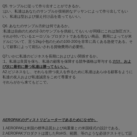
Q5. サンプルに従って作り出すことができるか。
:はい、私達はあなたのサンプルか技術的なデッサンによって作り出してもい
い。私達は型および据え付け品を造ってもいい。
Q6. あなたのサンプル方針は何であるか。
:私達は自由のための2-3のサンプルを供給してもいいが同様にこれは加圧ガス、
それが付いているエーロゾル プロダクトである危ない商品、費用によってが米
ドルについて、言う2kg小包のための100-200を非常に高くある急使である。そ
して顧客によって前払いされる貨物費用の必要性。
Q7:いかに私達のビジネスを長期におよびよい関係するか。
:1。私達は良質を保ち、私達の顧客を保障する競争価格は寄与する;
だけ、およ
び次に最初に勝つ私達は勝ってもいい。
A2.ビジネスをし、それらを持つ友人を作るために私達はあらゆる顧客をように
私達の友人および私達誠意をこめて尊重する
それらがから来てもどこで。
AEROPAKのディストリビューターであるためになぜか。
1.AEROPAKは米国の標準品質および純重量との米国様式の設計である。
2.AEROPAKプロダクトは渡したRoHS、範囲、等のような必須テストそして証