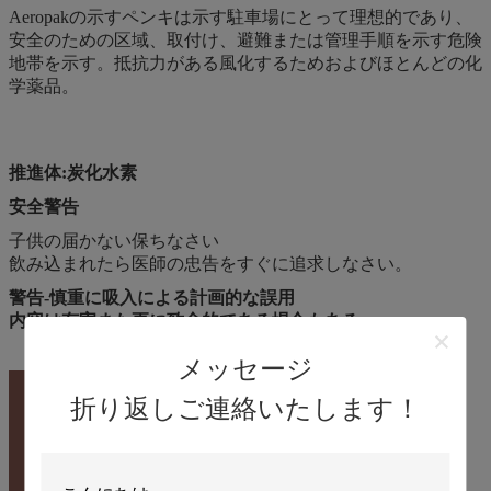
Aeropakの示すペンキは示す駐車場にとって理想的であり、
安全のための区域、取付け、避難または管理手順を示す危険
地帯を示す。抵抗力がある風化するためおよびほとんどの化
学薬品。
推進体:炭化水素
安全警告
子供の届かない保ちなさい
飲み込まれたら医師の忠告をすぐに追求しなさい。
警告-慎重に吸入による計画的な誤用
内容は有害また更に致命的である場合もある。
メッセージ
折り返しご連絡いたします！