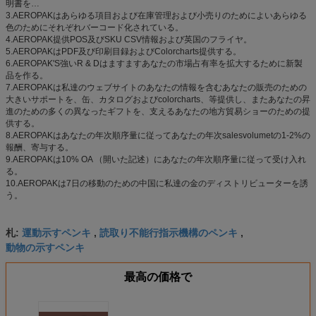
明書を…
3.AEROPAKはあらゆる項目および在庫管理および小売りのためによいあらゆる
色のためにそれぞれバーコード化されている。
4.AEROPAK提供POS及びSKU CSV情報および英国のフライヤ。
5.AEROPAKはPDF及び印刷目録およびColorcharts提供する。
6.AEROPAK'S強いR & Dはますますあなたの市場占有率を拡大するために新製
品を作る。
7.AEROPAKは私達のウェブサイトのあなたの情報を含むあなたの販売のための
大きいサポートを、缶、カタログおよびcolorcharts、等提供し、またあなたの昇
進のための多くの異なったギフトを、支えるあなたの地方貿易ショーのための提
供する。
8.AEROPAKはあなたの年次順序量に従ってあなたの年次salesvolumetの1-2%の
報酬、寄与する。
9.AEROPAKは10% OA （開いた記述）にあなたの年次順序量に従って受け入れ
る。
10.AEROPAKは7日の移動のための中国に私達の金のディストリビューターを誘
う。
運動示すペンキ
読取り不能行指示機構のペンキ
札:
,
,
動物の示すペンキ
最高の価格で