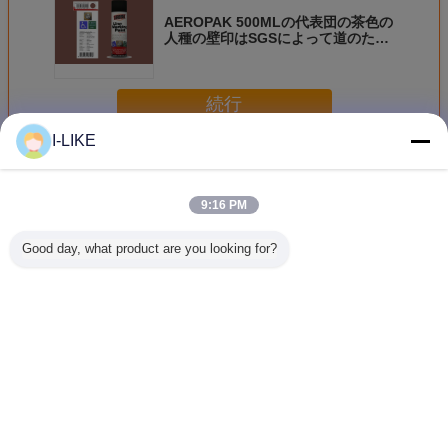
AEROPAK 500MLの代表団の茶色の
人種の壁印はSGSによって道のため
のスプレー式塗料を
続行
I-LIKE
示すスプレー式塗料
多く
9:16 PM
Good day, what product are you looking for?
速乾性マーキング
500ml液体のコー
500ML 迅速乾燥
速乾性U
スプレーペイント
ティングの読取り
樹木マークペイン
路標示ペイ
ラインマーカーの
不能行指示機構林
ト 1.5g/s スプレー
持ちする
高視認性調査
業の木の丸太のた
レート
カラー エ
めのスプレー式塗
スプレー
料を
言語を変えて下さい
Japanese