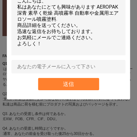
FAQ
Q1.
製造業者であるか。
:はい、私達はシンセンの私そっくりの良い化学薬品カーケア プロダクトのエー
ロゾル プロダクトの専門の製造業者、特に、Aeropakのスプレー式塗料、タイ
ヤのシーラーおよびインフレーター、空気塵払い、スプレーの接着剤、等であ
送信
る。
Q2. あなたの支払い条件は何であるか。
:支払の言葉は接触に交渉可能な順序の量および代理店の方針に従って変わる。
私達は商品に荷を積む前にプロダクトの写真およびパッケージを示す。
Q3. あなたの受渡し条件は何であるか。
:EXW、FOB、CFR、CIF、DDU。
Q4. あなたの受渡し時間はどうですか。
:通常、あなたの前金を受け取った後25から30日かかる。