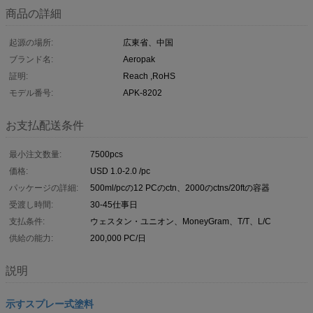
商品の詳細
起源の場所:
広東省、中国
ブランド名:
Aeropak
証明:
Reach ,RoHS
モデル番号:
APK-8202
お支払配送条件
最小注文数量:
7500pcs
価格:
USD 1.0-2.0 /pc
パッケージの詳細:
500ml/pcの12 PCのctn、2000のctns/20ftの容器
受渡し時間:
30-45仕事日
支払条件:
ウェスタン・ユニオン、MoneyGram、T/T、L/C
供給の能力:
200,000 PC/日
説明
示すスプレー式塗料