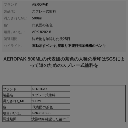
ブランド:
AEROPAK
製品名:
スプレー式塗料
満たされたML:
500ml
色:
代表団の茶色
項目いいえ。:
APK-8202-8
調達期間 :
沈殿物を確認した後25日
運動示すペンキ
読取り不能行指示機構のペンキ
ハイライト:
,
AEROPAK 500MLの代表団の茶色の人種の壁印はSGSによ
って道のためのスプレー式塗料を
ブランド
AEROPAK
製品名
スプレー式塗料
満たされたML
500ml
色
代表団の茶色
項目いいえ。
APK-8202-8
調達期間
沈殿物を確認した後25日