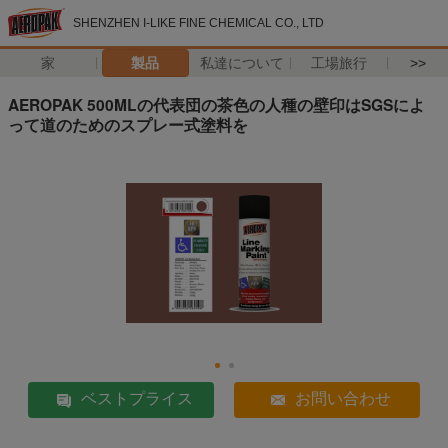
SHENZHEN I-LIKE FINE CHEMICAL CO., LTD
家
製品
私達について
工場旅行
>>
AEROPAK 500MLの代表団の茶色の人種の壁印はSGSによ
って道のためのスプレー式塗料を
ベストプライス
お問い合わせ