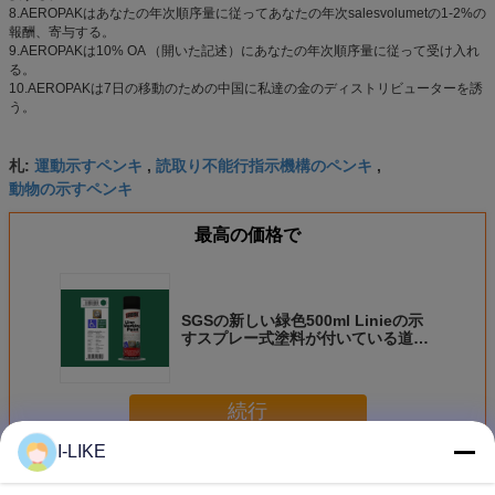
8.AEROPAKはあなたの年次順序量に従ってあなたの年次salesvolumetの1-2%の
報酬、寄与する。
9.AEROPAKは10% OA （開いた記述）にあなたの年次順序量に従って受け入れ
る。
10.AEROPAKは7日の移動のための中国に私達の金のディストリビューターを誘
う。
運動示すペンキ
読取り不能行指示機構のペンキ
札:
,
,
動物の示すペンキ
最高の価格で
SGSの新しい緑色500ml Linieの示
すスプレー式塗料が付いている道の
ためのAEROPAK
続行
I-LIKE
示すスプレー式塗料
多く