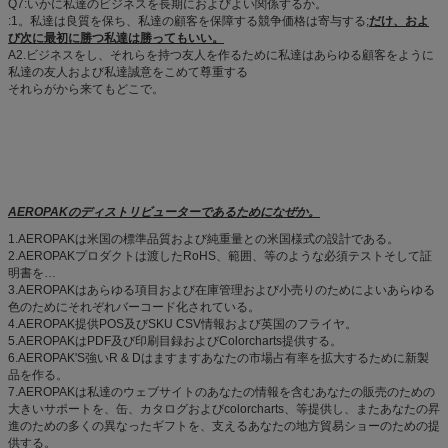
Q7:いかに私達のビジネスを長期におよびよい関係するか。
:1。私達は良質を保ち、私達の顧客を保障する競争価格は寄与する;
だけ、およ
び次に最初に勝つ私達は勝ってもいい。
A2.ビジネスをし、それらを持つ友人を作るために私達はあらゆる顧客をように
私達の友人および私達誠意をこめて尊重する
それらがから来てもどこで。
AEROPAKのディストリビューターであるためになぜか。
1.AEROPAKは米国の標準品質および純重量との米国様式の設計である。
2.AEROPAKプロダクトは渡したRoHS、範囲、等のような必須テストそして証
明書を…
3.AEROPAKはあらゆる項目および在庫管理および小売りのためによいあらゆる
色のためにそれぞれバーコード化されている。
4.AEROPAK提供POS及びSKU CSV情報および英国のフライヤ。
5.AEROPAKはPDF及び印刷目録およびColorcharts提供する。
6.AEROPAK'S強いR & Dはますますあなたの市場占有率を拡大するために新製
品を作る。
7.AEROPAKは私達のウェブサイトのあなたの情報を含むあなたの販売のための
大きいサポートを、缶、カタログおよびcolorcharts、等提供し、またあなたの昇
進のための多くの異なったギフトを、支えるあなたの地方貿易ショーのための提
供する。