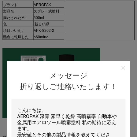
ブランド
AEROPAK
製品名
スプレー式塗料
満たされたML
500ml
色
新しい緑
項目いいえ。
APK-8202-2
懸命に乾燥した
<60min>
メッセージ
折り返しご連絡いたします！