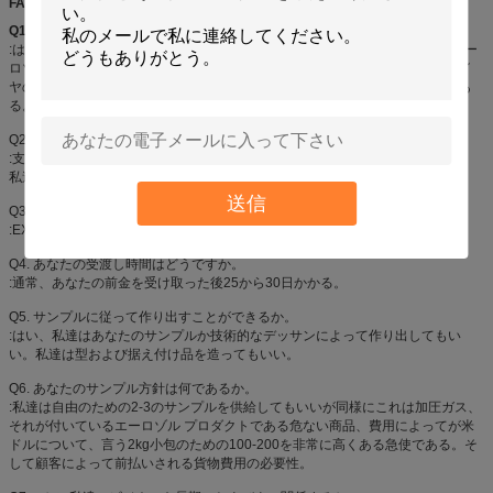
FAQ
Q1.
製造業者であるか。
:はい、私達はシンセンの私そっくりの良い化学薬品カーケア プロダクトのエー
ロゾル プロダクトの専門の製造業者、特に、Aeropakのスプレー式塗料、タイ
ヤのシーラーおよびインフレーター、空気塵払い、スプレーの接着剤、等であ
る。
Q2. あなたの支払い条件は何であるか。
:支払の言葉は接触に交渉可能な順序の量および代理店の方針に従って変わる。
私達は商品に荷を積む前にプロダクトの写真およびパッケージを示す。
送信
Q3. あなたの受渡し条件は何であるか。
:EXW、FOB、CFR、CIF、DDU。
Q4. あなたの受渡し時間はどうですか。
:通常、あなたの前金を受け取った後25から30日かかる。
Q5. サンプルに従って作り出すことができるか。
:はい、私達はあなたのサンプルか技術的なデッサンによって作り出してもい
い。私達は型および据え付け品を造ってもいい。
Q6. あなたのサンプル方針は何であるか。
:私達は自由のための2-3のサンプルを供給してもいいが同様にこれは加圧ガス、
それが付いているエーロゾル プロダクトである危ない商品、費用によってが米
ドルについて、言う2kg小包のための100-200を非常に高くある急使である。そ
して顧客によって前払いされる貨物費用の必要性。