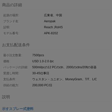
商品の詳細
起源の場所:
広東省、中国
ブランド名:
Aeropak
証明:
Reach ,RoHS
モデル番号:
APK-8202
お支払配送条件
最小注文数量:
7500pcs
価格:
USD 1.0-2.0 /pc
パッケージの詳細:
500ml/pcの12 PCのctn、2000のctns/20ftの容器
受渡し時間:
30-45仕事日
支払条件:
ウェスタン・ユニオン、MoneyGram、T/T、L/C
供給の能力:
200,000 PC/日
説明
示すスプレー式塗料