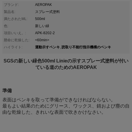
ブランド:
AEROPAK
製品名:
スプレー式塗料
満たされたML:
500ml
色:
新しい緑
項目いいえ。:
APK-8202-2
懸命に乾燥した:
<60min>
運動示すペンキ
読取り不能行指示機構のペンキ
ハイライト:
,
SGSの新しい緑色500ml Linieの示すスプレー式塗料が付い
ている道のためのAEROPAK
準備
表面はペンキを取って準備ができなければならない。
最もよい結果のためにグリース、ワックス、錆および塵の自
由な乾燥した、きれいな表面で吹きかけなさい。