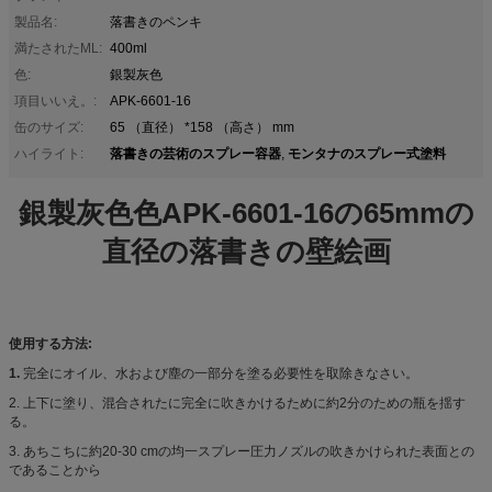
製品名:
落書きのペンキ
満たされたML:
400ml
色:
銀製灰色
項目いいえ。:
APK-6601-16
缶のサイズ:
65 （直径） *158 （高さ） mm
落書きの芸術のスプレー容器
モンタナのスプレー式塗料
ハイライト:
,
銀製灰色色APK-6601-16の65mmの
直径の落書きの壁絵画
使用する方法:
1.
完全にオイル、水および塵の一部分を塗る必要性を取除きなさい。
2. 上下に塗り、混合されたに完全に吹きかけるために約2分のための瓶を揺す
る。
3. あちこちに約20-30 cmの均一スプレー圧力ノズルの吹きかけられた表面との
であることから