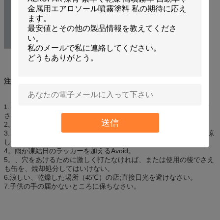
注意:
内容重圧の下で。点火の熱、炎、火花および他のもとから保ちな
1.
さい。
送信
2。食糧の直接接触と目的で吹きかけてはいけない。
3. well-ventilated場所のスプレー。よりよいコーティングの効果は涼
しく、乾燥したほこりのない環境で作動させなさい得られる。
4。雨か凍結日のラッカーを加えるAvoid。
5。、穴をあけるために激しく打たなければ、または使用の後でさえ
も缶を、焼却処分してはいけない。
6.涼しい、乾燥した場所（
）
店;直接日光を避けなさい。
45℃
の
7.子供の手の届かないところに保ちなさい。