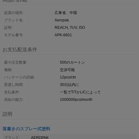
起源の場所:
広東省、中国
ブランド名:
Aeropak
証明:
REACH, TUV, ISO
モデル番号:
APK-6601
お支払配送条件
最小注文数量:
500のカートン
価格:
交渉可能
パッケージの詳細:
12pcs/ctn
受渡し時間:
30日以内に
支払条件:
一覧でT/TかL/Cによって
供給の能力:
1000000pcs/month
説明
落書きのスプレー式塗料
ブランド:
AEROPAK