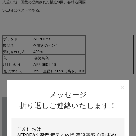
人差し指、回数の提案された構造:3回、各構造間隔
5-10分はベストである。
ブランド
AEROPAK
製品名
落書きのペンキ
満たされたML
400ml
色
銀製灰色
項目いいえ。
APK-6601-16
缶のサイズ
65 （直径） *158 （高さ） mm
メッセージ
折り返しご連絡いたします！