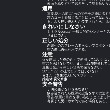
表面を紙やすりで磨きそして塵を払いなさ
適用
重要:使用の前に1分の間缶を活発に揺す
霧のコートを加えることによって始めなさ
る。より厚い終わりが要求されたら、余
きれいにしなさい
ミネラルturpsか一般目的のシンナ
さまにでき。
正しい処分
新聞へのスプレーの要らないプロダクト
空の缶は再生利用できる。
注意
火か露出した炎の近くで使用してはいけな
空穴をあけないでり、または焼却処分して
直接日光から涼しい場所で保ちなさい。
50°C./122 Fの上で貯えてはいけない
目または表面の決してスプレー。
推進体:炭化水素
安全警告
子供の届かない保ちなさい
飲み込まれたら医師の忠告をすぐに追求
警告-慎重に目次を吸い込むことによる
有害また更に致命的である場合もある。