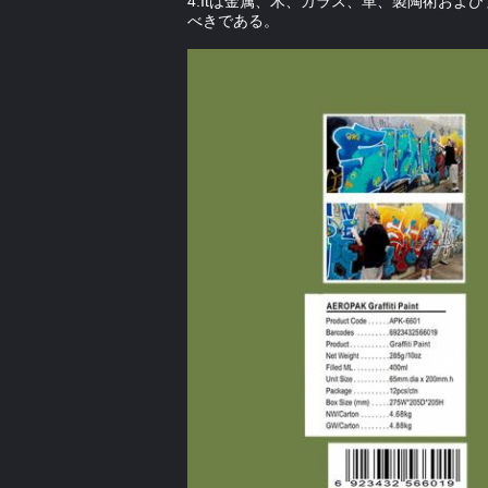
4.Itは
金属、木、ガラス、革、製陶術および
べきである。