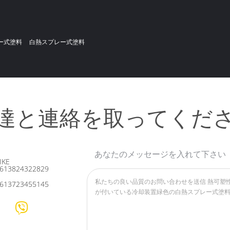
ー式塗料
白熱スプレー式塗料
達と連絡を取ってくだ
あなたのメッセージを入れて下さい
IKE
613824322829
613723455145