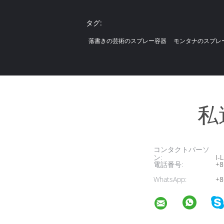
タグ:
落書きの芸術のスプレー容器
モンタナのスプレ
私
コンタクトパーソ
ン:
I-L
電話番号:
+8
WhatsApp:
+8