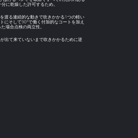
び十分に乾燥した許可するため。
きを渡る連続的な動きで吹きかかる1つの軽い
トにそして90°で働く付加的なコートを加え
った場合点検の両立性。
キが出て来ていないまで吹きかかるために逆