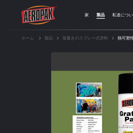
家
製品
私達につ
ホーム
製品
落書きのスプレー式塗料
熱可塑