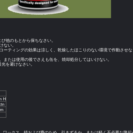
よび他のもとから保ちなさい。
けない。
レー。よりよいコーティングの効果は涼しく、乾燥したほこりのない環境で作動さ
ば、または使用の後でさえも缶を、焼却処分してはいけない。
日光を避けなさい。
。
m H
ctn
mm
、ワックス、錆および塵のため。引きずるか、または軽く不必要な隆起