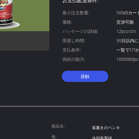
お支払配送条件:
最小注文数量:
500のカー
価格:
交渉可能
パッケージの詳細:
12pcs/ctn
受渡し時間:
30日以内に
支払条件:
一覧でT/T
供給の能力:
1000000pc
接触
製品名:
落書きのペンキ
色:
冷却装置緑