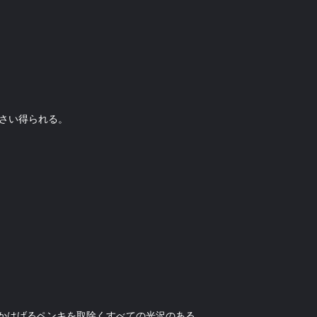
せなさい得られる。
かはげるペンキを取除くすべての光沢のある