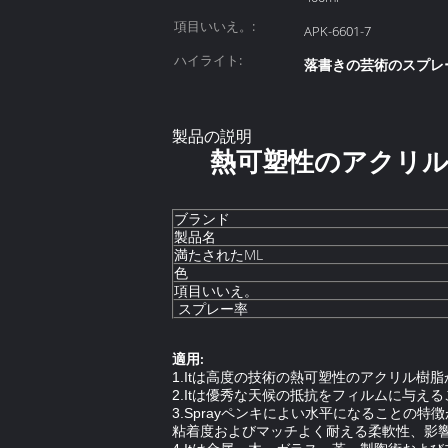
項目いいえ。:
APK-6601-7
ハイライト:
落書きの芸術のスプレ
製品の説明
熱可塑性のアクリル
ブランド
製品名
満たされたML
色
項目いいえ。
スプレー率
適用:
1.Itは
高度の技術の熱可塑性のアクリル樹脂
2.Itは
優秀な天候の抵抗をフィルムに与える
3.Spray
ペンキによい水平になることの特徴
粘着度およびマッチよく耐える柔軟性、影