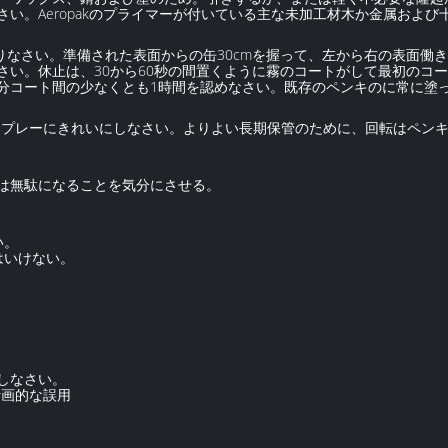
い。Aeropakのプライマーが付いている主な未加工材木か金属およ
りなさい。準備された表面からの缶30cmを握って、左から右の表面働
い。休止は、30から60秒の間置くように霧のコートがして最初のコー
分コート間の少なくとも1時間を認めなさい。既存のペンキのに常に塗
ーとスプレーにきれいにしなさい。よりよい長期保管のために、回転はペン
は無駄になることを気分にさせる。
い。
はいけない。
しなさい。
計画的な誤用