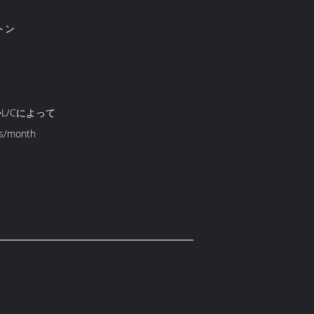
トン
かL/Cによって
s/month