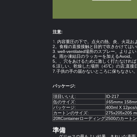
注意:
1.
内容重圧の下で。点火の熱、炎、火花お
2。食糧の直接接触と目的で吹きかけてはい
3. well-ventilated場所のスプ
4。雨か凍結日のラッカーを加えるAvoid。
5。、穴をあけるために激しく打たなけれ
6.涼しい、乾燥した場所（
）
店;直接
45℃
の
7.子供の手の届かないところに保ちなさい
パッケージ:
項目いいえ:
ID-217
缶のサイズ:
∮65mmx 158m
パッケージ:
400ml X 12pcs/
カートンのサイズ:
275x205x205 
20ftContainerローディング
2500のカートン
準備
グリースの最もよい結果、きれいな表面