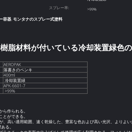
スプレー率:
>99%
ー容器
モンタナのスプレー式塗料
,
樹脂材料が付いている冷却装置緑色
AEROPAK
落書きのペンキ
400ml
冷却装置緑
APK-6601-7
>99%
から作られる。
ことができる。
が、高い適用範囲、速く乾燥した、豊富な色および高い光沢、よりよい
響ある。