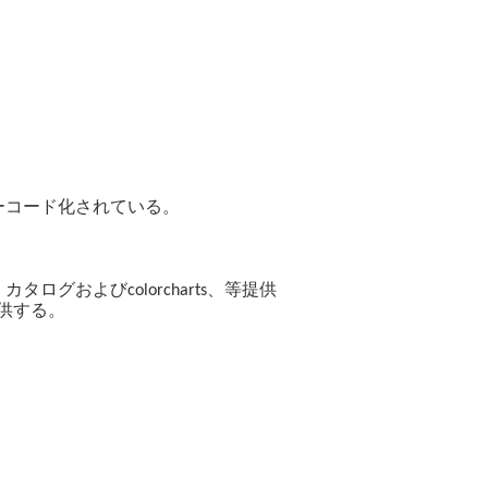
い。
尊重する
バーコード化されている。
グおよびcolorcharts、等提供
供する。