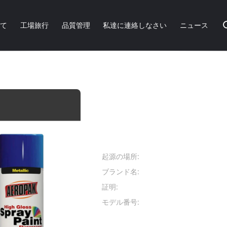
いて
工場旅行
品質管理
私達に連絡しなさい
ニュース
ロゾルの接着剤は建物のために耐える高い光沢の影響に吹きかける
白い色のエーロゾルの
めに耐える高い光沢の
商品の詳細:
起源の場所:
広東省、中
ブランド名:
AEROPAK
証明:
SGS, MSDS
モデル番号:
APK-8101