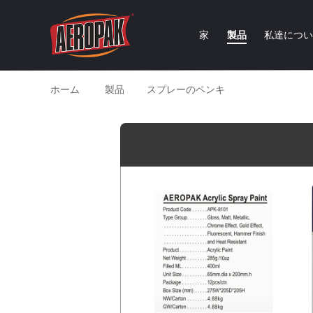
家
製品
私達につ
ホーム
製品
スプレーのペンキ
白い色のエー