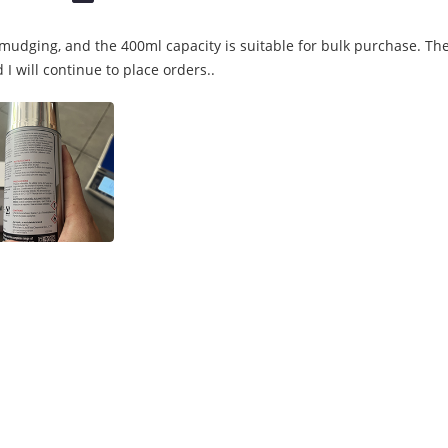
 smudging, and the 400ml capacity is suitable for bulk purchase. T
 I will continue to place orders..
ペンキ
エーロゾルの付着力のスプレー