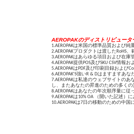
Q7:いかに私達のビジネスを長期におよび
:1。私達は良質を保ち、私達の顧客を保障す
A2.ビジネスをし、それらを持つ友人を作
それらがから来てもどこで。
AEROPAKのディストリビュー
1.AEROPAKは米国の標準品質およ
2.AEROPAKプロダクトは渡したRo
3.AEROPAKはあらゆる項目およ
4.AEROPAK提供POS及びSKU CSV
5.AEROPAKはPDF及び印刷目録およびCol
6.AEROPAK'S強いR & Dはま
7.AEROPAKは私達のウェブサイトの
し、またあなたの昇進のための多くの
8.AEROPAKはあなたの年次順序量に従っ
9.AEROPAKは10% OA （開いた
10.AEROPAKは7日の移動のため