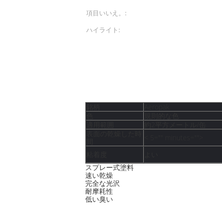
項目いいえ。:
APK-8101-00040
ハイライト:
アクリルのスプレー式
製品の説明
白い色のエーロゾ
銘柄
Aeropak
色
規則的な色
適用範囲
約2平方メートル/缶
表面の乾燥した時
< 5="" minutes="">
間
粘着度
よい
スプレー式塗料
速い乾燥
完全な光沢
耐摩耗性
低い臭い
クロム スプレーのペンキによい水平になる
ーと、強い粘着度およびマッチよく耐える