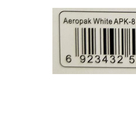
準備
グリースの最もよい結果、きれいな表
べての光沢のある表面を紙やすりで磨き
した許可するため。
適用
重要:使用の前に1分の間缶を活発に揺
かかる1つの軽い霧のコートを加える
90°で働く付加的なコートを加える
に塗った場合点検の両立性。
きれいにしなさい