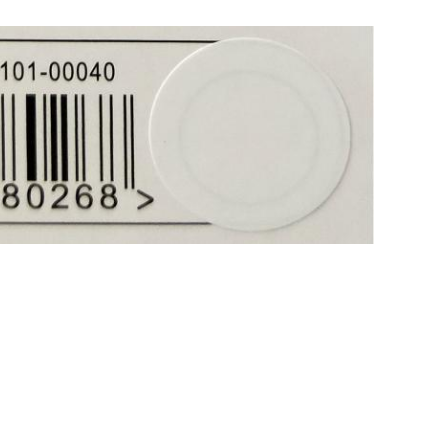
面、ワックス、錆および塵のため。引きずるか、または軽く不
そして塵を払いなさい。Aeropakのプライマーが付いてい
すりなさい。準備された表面からの缶30cmを握って、左から
ことによって始めなさい。休止は、30から60秒の間置くように
。より厚い終わりが要求されたら、余分コート間の少なくとも1