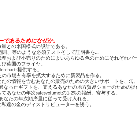
よい関係するか。
る競争価格は寄与する;
だけ、および次に最初に勝つ私達は勝ってもい
るために私達はあらゆる顧客をように私達の友人および私達誠意をこめて
ターであるためになぜか。
び純重量との米国様式の設計である。
HS、範囲、等のような必須テストそして証明書を…
び在庫管理および小売りのためによいあらゆる色のためにそれぞれ
情報および英国のフライヤ。
orcharts提供する。
すますあなたの市場占有率を拡大するために新製品を作る。
あなたの情報を含むあなたの販売のための大きいサポートを、缶、カタロ
異なったギフトを、支えるあなたの地方貿易ショーのための提
てあなたの年次salesvolumetの1-2%の報酬、寄与する。
記述）にあなたの年次順序量に従って受け入れる。
の中国に私達の金のディストリビューターを誘う。