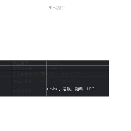
支払項目:
L/C T/T
塗料
自動車エーロゾルのペンキ
,
ルの接着剤は建物のために耐える高い光沢
型式番号
APK-8101
スプレー率
>99%
半硬化乾燥の時間
< 5="" minutes="">
つらい乾燥した時
< 1="" hour="">
resine、溶媒、顔料、LPG
主要な原料
ことの特徴が、高い適用範囲、速く乾燥した、豊富な色および高い光沢
柔軟性、影響ある。