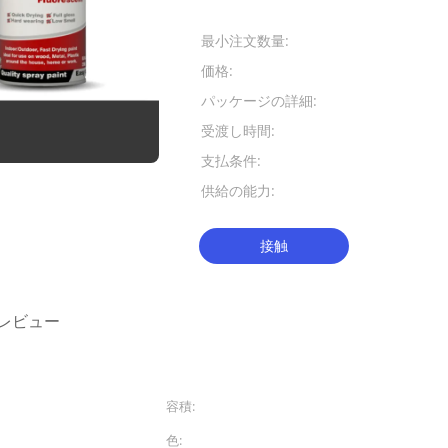
お支払配送条件:
最小注文数量:
7500 PC
価格:
USD 0.6-1.0
パッケージの詳細:
12pcs/ctn
受渡し時間:
30-45仕事
支払条件:
L/C、T/
供給の能力:
1日あたりの2
接触
レビュー
容積:
400ml
色:
白い