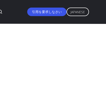
引用を要求しなさい
JAPANESE
接着剤は建物のた
影響に吹きかける
国
, REACH, ROHS