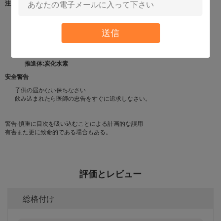
注意
火か露出した炎の近くで使用してはいけない。
空穴をあけないでり、または焼却処分してはいけない。
送信
直接日光から涼しい場所で保ちなさい。
50°C./122 Fの上で貯えてはいけない
目または表面の決してスプレー。
推進体:炭化水素
安全警告
子供の届かない保ちなさい
飲み込まれたら医師の忠告をすぐに追求しなさい。
警告-慎重に目次を吸い込むことによる計画的な誤用
有害また更に致命的である場合もある。
評価とレビュー
総格付け