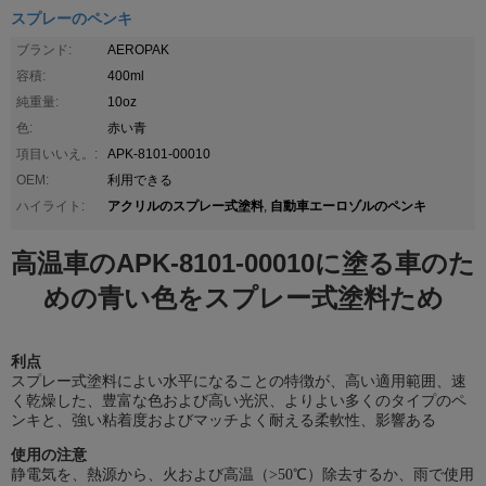
スプレーのペンキ
ブランド:
AEROPAK
容積:
400ml
純重量:
10oz
色:
赤い青
項目いいえ。:
APK-8101-00010
OEM:
利用できる
アクリルのスプレー式塗料
自動車エーロゾルのペンキ
ハイライト:
,
高温車のAPK-8101-00010に塗る車のた
めの青い色をスプレー式塗料ため
利点
スプレー式塗料によい水平になることの特徴が、高い適用範囲、速
く乾燥した、豊富な色および高い光沢、よりよい多くのタイプのペ
ンキと、強い粘着度およびマッチよく耐える柔軟性、影響ある
使用の注意
静電気を、熱源から、火および高温（>50℃）除去するか、雨で使用