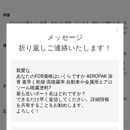
準備
グリースの最もよい結果、きれいな表面、ワックス、錆および塵のため。引
きずるか、または軽く不必要な隆起かはげるペンキを取除くすべての光沢の
ある表面を紙やすりで磨きそして塵を払いなさい。Aeropakのプライマーが
メッセージ
付いている主な未加工材木か金属および十分に乾燥した許可するため。
適用
折り返しご連絡いたします！
重要:使用の前に1分の間缶を活発に揺すりなさい。準備された表面からの缶
30cmを握って、左から右の表面働きを渡る連続的な動きで吹きかかる1つ
の軽い霧のコートを加えることによって始めなさい。休止は、30から60秒
の間置くように霧のコートがして最初のコートにそして90°で働く付加的な
コートを加える。より厚い終わりが要求されたら、余分コート間の少なくと
も1時間を認めなさい。既存のペンキのに常に塗った場合点検の両立性。
きれいにしなさい
ミネラルturpsか一般目的のシンナーとスプレーにきれいにしなさい。より
よい長期保管のために、回転はペンキが出て来ていないまで吹きかかるため
に逆さまにでき。
正しい処分
新聞へのスプレーの要らないプロダクトは無駄になることを気分にさせる。
空の缶は再生利用できる。