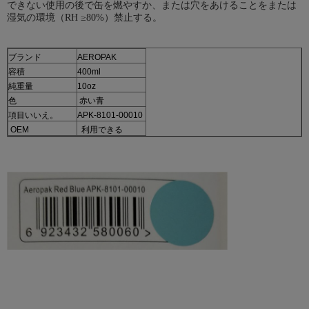
できない使用の後で缶を燃やすか、または穴をあけることをまたは
湿気の環境（RH ≥80%）禁止する。
ブランド
AEROPAK
容積
400ml
純重量
10oz
色
赤い青
項目いいえ。
APK-8101-00010
OEM
利用できる