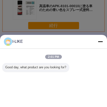
高温車のAPK-8101-00010に塗る車
のための青い色をスプレー式塗料た
め
続行
スプレーのペンキ
多く
I-LIKE
2:01 PM
衝撃耐性 快速乾燥
防水 2k エアゾー
着色された亜鉛金
AEROPAK
Good day, what product are you looking for?
金属やプラスチッ
ル スプレー ペイ
属保護スプレーペ
早く乾燥 
ク表面のための明
ント 傷から保護
イントの柔軟性と
自動車や
るいクロムエアロ
簡単な操作
アロソー
ゾールスプレーペ
料
イント
言語を変えて下さい
Japanese