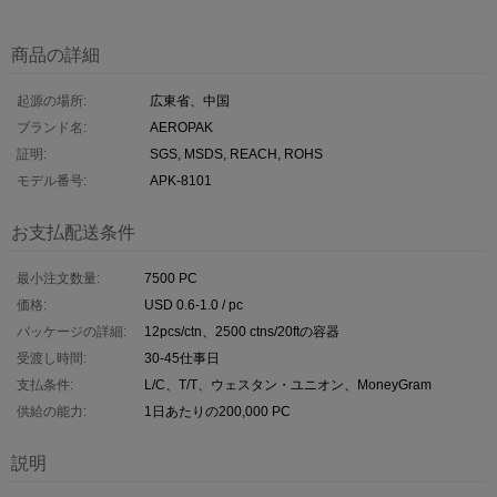
商品の詳細
起源の場所:
広東省、中国
ブランド名:
AEROPAK
証明:
SGS, MSDS, REACH, ROHS
モデル番号:
APK-8101
お支払配送条件
最小注文数量:
7500 PC
価格:
USD 0.6-1.0 / pc
パッケージの詳細:
12pcs/ctn、2500 ctns/20ftの容器
受渡し時間:
30-45仕事日
支払条件:
L/C、T/T、ウェスタン・ユニオン、MoneyGram
供給の能力:
1日あたりの200,000 PC
説明