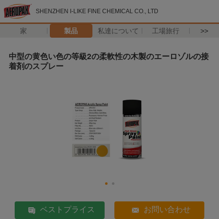
SHENZHEN I-LIKE FINE CHEMICAL CO., LTD
家
製品
私達について
工場旅行
>>
中型の黄色い色の等級2の柔軟性の木製のエーロゾルの接
着剤のスプレー
ベストプライス
お問い合わせ