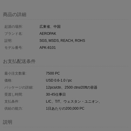
商品の詳細
起源の場所:
広東省、中国
ブランド名:
AEROPAK
証明:
SGS, MSDS, REACH, ROHS
モデル番号:
APK-8101
お支払配送条件
最小注文数量:
7500 PC
価格:
USD 0.6-1.0 / pc
パッケージの詳細:
12pcs/ctn、2500 ctns/20ftの容器
受渡し時間:
30-45仕事日
支払条件:
L/C、T/T、ウェスタン・ユニオン、
供給の能力:
1日あたりの200,000 PC
説明