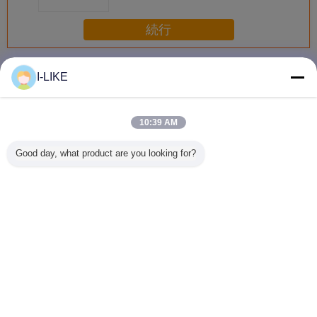
続行
スプレーのペンキ
多く
I-LIKE
10:39 AM
衝撃耐性 快速乾燥
防水 2k エアゾー
着色された亜鉛金
AEROPAK
Good day, what product are you looking for?
金属やプラスチッ
ル スプレー ペイ
属保護スプレーペ
早く乾燥 
ク表面のための明
ント 傷から保護
イントの柔軟性と
自動車や
るいクロムエアロ
簡単な操作
アロソー
ゾールスプレーペ
料
イント
言語を変えて下さい
Japanese
ホーム
|
企業情報
|
お問い合わせ
|
地図
|
Privacy Policy