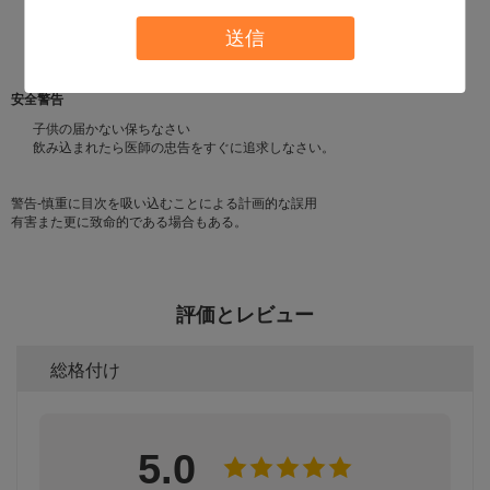
直接日光から涼しい場所で保ちなさい。
50°C./122 Fの上で貯えてはいけない
送信
目または表面の決してスプレー。
推進体:炭化水素
安全警告
子供の届かない保ちなさい
飲み込まれたら医師の忠告をすぐに追求しなさい。
警告-慎重に目次を吸い込むことによる計画的な誤用
有害また更に致命的である場合もある。
評価とレビュー
総格付け
5.0