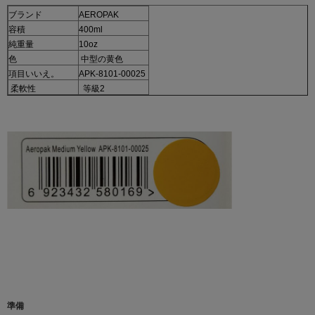
ブランド
AEROPAK
容積
400ml
純重量
10oz
色
中型の黄色
項目いいえ。
APK-8101-00025
柔軟性
等級2
準備