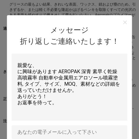
グリースの最もよい結果、きれいな表面、ワックス、錆および塵のため。引
きずるか、または軽く不必要な隆起かはげるペンキを取除くすべての光沢の
ある表面を紙やすりで磨きそして塵を払いなさい。Aeropakのプライマーが
付いている主な未加工材木か金属および十分に乾燥した許可するため。
メッセージ
適用
重要:使用の前に1分の間缶を活発に揺すりなさい。準備された表面からの缶
折り返しご連絡いたします！
30cmを握って、左から右の表面働きを渡る連続的な動きで吹きかかる1つ
の軽い霧のコートを加えることによって始めなさい。休止は、30から60秒
の間置くように霧のコートがして最初のコートにそして90°で働く付加的な
コートを加える。より厚い終わりが要求されたら、余分コート間の少なくと
も1時間を認めなさい。既存のペンキのに常に塗った場合点検の両立性。
きれいにしなさい
ミネラルturpsか一般目的のシンナーとスプレーにきれいにしなさい。より
よい長期保管のために、回転はペンキが出て来ていないまで吹きかかるため
に逆さまにでき。
正しい処分
新聞へのスプレーの要らないプロダクトは無駄になることを気分にさせる。
空の缶は再生利用できる。
注意
火か露出した炎の近くで使用してはいけない。
空穴をあけないでり、または焼却処分してはいけない。