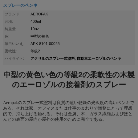
スプレーのペンキ
ブランド:
AEROPAK
容積:
400ml
純重量:
10oz
色:
中型の黄色
項目いいえ。:
APK-8101-00025
柔軟性:
等級2
アクリルのスプレー式塗料
自動車エーロゾルのペンキ
ハイライト:
,
中型の黄色い色の等級2の柔軟性の木製
のエーロゾルの接着剤のスプレー
Aeropakのスプレー式塗料は良質の速い乾燥の光沢度の高いペンキで
ある。それは家、オフィスまたは仕事のまわりで雑務にとって理想
的で、持ち上げる触れる。それは金属、木、ガラス繊維およびほと
んどの表面の屋内か屋外の使用のために完全である。