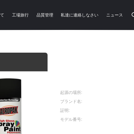
いて
工場旅行
品質管理
私達に連絡しなさい
ニュース
い灰色色のための10oz純重量のアクリルのスプレー式塗料
マット木製の黒い灰色色
重量のアクリルのスプ
商品の詳細:
起源の場所:
広東省、中
ブランド名:
AEROPAK
証明:
SGS, MSDS
モデル番号:
APK-8101