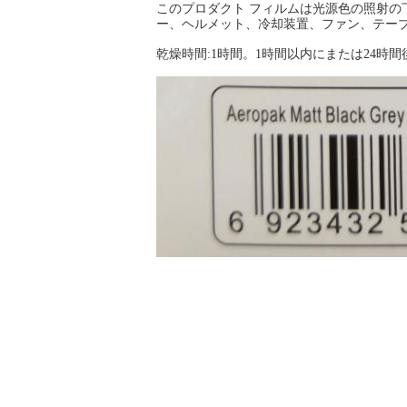
このプロダクト フィルムは光源色の照射の
ー、ヘルメット、冷却装置、ファン、テー
乾燥時間:1時間。1時間以内にまたは24時
準備
グリースの最もよい結果、きれいな表面
表面を紙やすりで磨きそして塵を払いなさ
適用
重要:使用の前に1分の間缶を活発に揺す