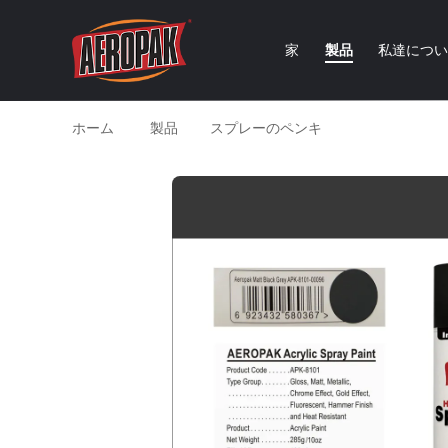
家
製品
私達につ
ホーム
製品
スプレーのペンキ
マット木製の黒