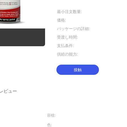
お支払配送条件:
最小注文数量:
7500 PC
価格:
USD 0.6-1.0
パッケージの詳細:
12pcs/ctn
受渡し時間:
30-45仕事
支払条件:
L/C、T/
供給の能力:
1日あたりの2
接触
レビュー
容積:
400ml
色:
マットの黒い灰色