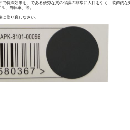
下で特殊効果を、である優秀な質の保護の非常に人目を引く、装飾的な
ブル、自転車、等。
間後に塗り直しなさい。
、ワックス、錆および塵のため。引きずるか、または軽く不必要な隆起
い。Aeropakのプライマーが付いている主な未加工材木か金属およ
りなさい。準備された表面からの缶30cmを握って、左から右の表面働