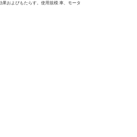
効果およびもたらす。使用規模:車、モータ
かはげるペンキを取除くすべての光沢のある
び十分に乾燥した許可するため。
きを渡る連続的な動きで吹きかかる1つの軽い