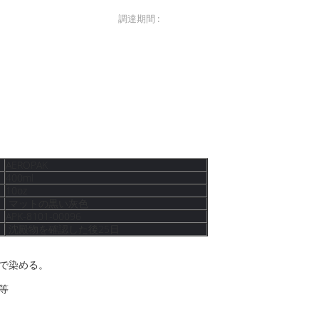
調達期間 :
沈殿物を確認した後25日
塗料
自動車エーロゾルのペンキ
,
い灰色色のための10oz純重量のアクリル
AEROPAK
400ml
10oz
マットの黒い灰色
APK-8101-00096
沈殿物を確認した後25日
染料で染める。
、等