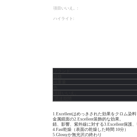
項目いいえ。:
APK-8101-00096
ハイライト:
アクリルのスプレー式
製品の説明
マット木製の黒
ブランド
容積
純重量
色
項目いいえ。
調達期間
1.Excellentはめっきされた効果をクロム
金属鏡面の2.Excellent装飾的な効果。
錆、影響、紫外線に対する3.Excellent保護
4.Fast乾燥（表面の乾燥した時間:10分）
5.Glossyか無光沢の終わり