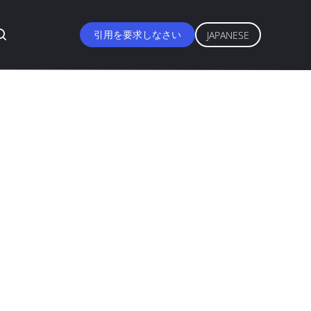
引用を要求しなさい
JAPANESE
のための10oz純
レー式塗料
国
, REACH, ROHS