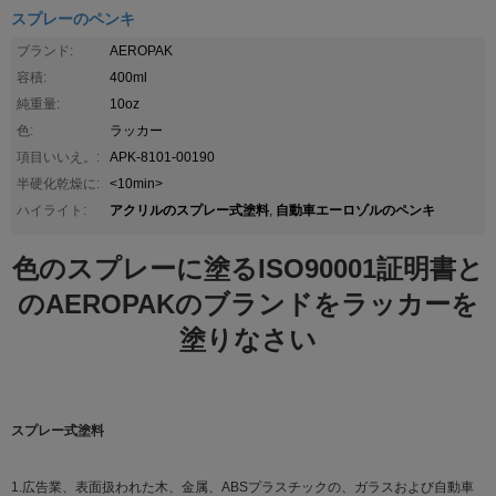
スプレーのペンキ
ブランド:
AEROPAK
容積:
400ml
純重量:
10oz
色:
ラッカー
項目いいえ。:
APK-8101-00190
半硬化乾燥に:
<10min>
アクリルのスプレー式塗料
自動車エーロゾルのペンキ
ハイライト:
,
色のスプレーに塗るISO90001証明書と
のAEROPAKのブランドをラッカーを
塗りなさい
スプレー式塗料
1.広告業、表面扱われた木、金属、ABSプラスチックの、ガラスおよび自動車