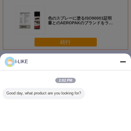
色のスプレーに塗るISO90001証明
書とのAEROPAKのブランドをラッ
カーを塗りなさい
続行
スプレーのペンキ
多く
I-LIKE
2:02 PM
衝撃耐性 快速乾燥
防水 2k エアゾー
着色された亜鉛金
AEROPAK
Good day, what product are you looking for?
金属やプラスチッ
ル スプレー ペイ
属保護スプレーペ
早く乾燥 
ク表面のための明
ント 傷から保護
イントの柔軟性と
自動車や
るいクロムエアロ
簡単な操作
アロソー
ゾールスプレーペ
料
イント
言語を変えて下さい
Japanese