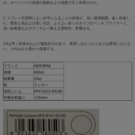
の、オートバイの表面の装飾および保護で広く利用された。
2. スプレー式塗料によい水平になることの特徴が、高い適用範囲、速く乾燥し
た、豊富な色および高い光沢、よりよい多くのタイプのペンキ プライマーと、
強い粘着度およびマッチよく耐える柔軟性、影響ある。
3.Itは早く乾燥水および傷抵抗力があり、衰退しなかったりまたは黄色にならな
い。それはまた錆から保護する。
ブランド
AEROPAK
容積
400ml
純重量
10oz
色
ラッカー
項目いいえ。
APK-8101-00190
半硬化乾燥に
<10min>