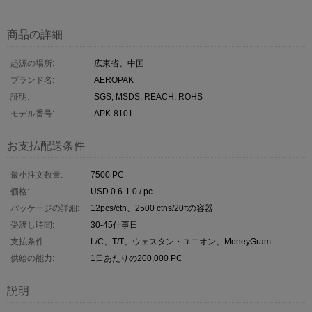
商品の詳細
起源の場所:
広東省、中国
ブランド名:
AEROPAK
証明:
SGS, MSDS, REACH, ROHS
モデル番号:
APK-8101
お支払配送条件
最小注文数量:
7500 PC
価格:
USD 0.6-1.0 / pc
パッケージの詳細:
12pcs/ctn、2500 ctns/20ftの容器
受渡し時間:
30-45仕事日
支払条件:
L/C、T/T、ウェスタン・ユニオン、MoneyGram
供給の能力:
1日あたりの200,000 PC
説明