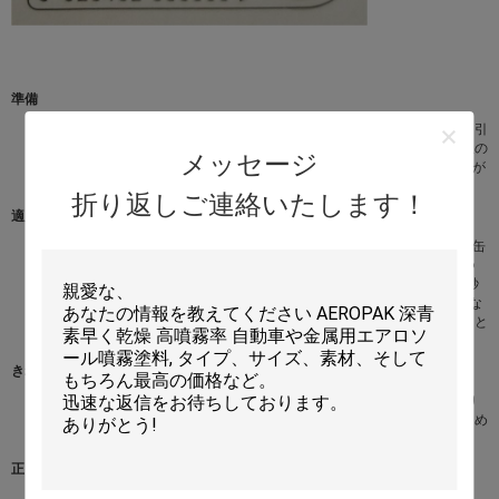
準備
グリースの最もよい結果、きれいな表面、ワックス、錆および塵のため。引
きずるか、または軽く不必要な隆起かはげるペンキを取除くすべての光沢の
メッセージ
ある表面を紙やすりで磨きそして塵を払いなさい。Aeropakのプライマーが
付いている主な未加工材木か金属および十分に乾燥した許可するため。
折り返しご連絡いたします！
適用
重要:使用の前に1分の間缶を活発に揺すりなさい。準備された表面からの缶
30cmを握って、左から右の表面働きを渡る連続的な動きで吹きかかる1つ
の軽い霧のコートを加えることによって始めなさい。休止は、30から60秒
の間置くように霧のコートがして最初のコートにそして90°で働く付加的な
コートを加える。より厚い終わりが要求されたら、余分コート間の少なくと
も1時間を認めなさい。既存のペンキのに常に塗った場合点検の両立性。
きれいにしなさい
ミネラルturpsか一般目的のシンナーとスプレーにきれいにしなさい。より
よい長期保管のために、回転はペンキが出て来ていないまで吹きかかるため
に逆さまにでき。
正しい処分