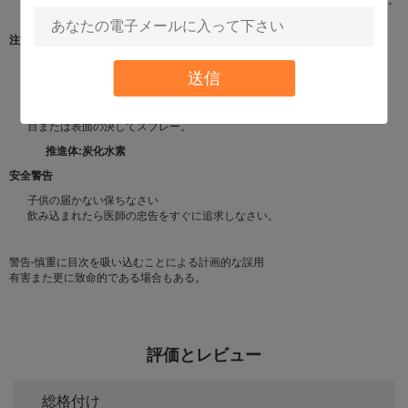
新聞へのスプレーの要らないプロダクトは無駄になることを気分にさせる。
空の缶は再生利用できる。
注意
火か露出した炎の近くで使用してはいけない。
送信
空穴をあけないでり、または焼却処分してはいけない。
直接日光から涼しい場所で保ちなさい。
50°C./122 Fの上で貯えてはいけない
目または表面の決してスプレー。
推進体:炭化水素
安全警告
子供の届かない保ちなさい
飲み込まれたら医師の忠告をすぐに追求しなさい。
警告-慎重に目次を吸い込むことによる計画的な誤用
有害また更に致命的である場合もある。
評価とレビュー
総格付け