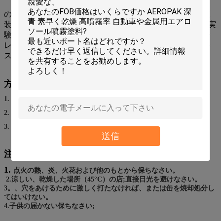
のために推薦される:コンピュータ·キーボード·ミシン·写真
装置·金銭登録機·プリンター·ファクシミリ·コピアー·電話·実
験装置·TV·ビデオデッキ·タイプライター·真空·走査器·ステ
レオ·腕時計·時計·郵送機械·ファン·音響設備·電気かみそり·
スポーツ用品·楽器·銃·机の上
方向:
1. 水、土、グリースを等取除きなさい。
2. 缶の使用をよりかなり前に揺すりなさい。
3. 吹きかかるべき表面からの缶15-20 cmを握りなさい。
送信
注意:
1.
点火の熱、炎、火花および他のもとから保ちなさい。
2.涼しい、乾燥した場所（45°C）の店;直接日光を避けなさい。
3。、穴をあけるために激しく打たなければ、または缶を焼却処分し
てはいけない。
4.子供の届かない保ちなさい;