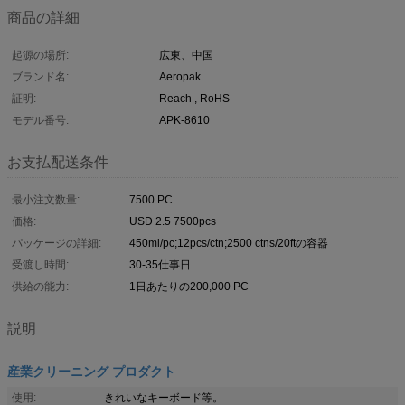
商品の詳細
起源の場所:
広東、中国
ブランド名:
Aeropak
証明:
Reach , RoHS
モデル番号:
APK-8610
お支払配送条件
最小注文数量:
7500 PC
価格:
USD 2.5 7500pcs
パッケージの詳細:
450ml/pc;12pcs/ctn;2500 ctns/20ftの容器
受渡し時間:
30-35仕事日
供給の能力:
1日あたりの200,000 PC
説明
産業クリーニング プロダクト
使用:
きれいなキーボード等。