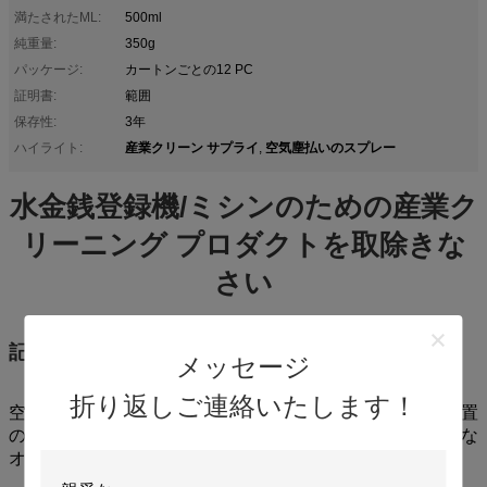
満たされたML:
500ml
純重量:
350g
パッケージ:
カートンごとの12 PC
証明書:
範囲
保存性:
3年
産業クリーン サプライ
空気塵払いのスプレー
ハイライト:
,
水金銭登録機/ミシンのための産業ク
リーニング プロダクトを取除きな
さい
記述:
メッセージ
折り返しご連絡いたします！
空気塵払いは懸命にから塵、土および家およびオフィス装置
の区域に達するために顕微鏡の残骸を取除く。それは安全な
オゾンである