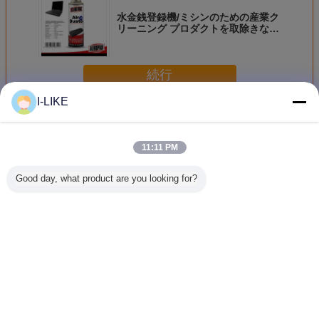
水金銭登録機/ミシンのための産業ク
リーニング プロダクトを取除きなさ
い
続行
I-LIKE
産業クリーニング プロダクト
多く
11:11 PM
Good day, what product are you looking for?
500ml 環境に優し
500ml 電気コンタ
Aeropak ポータブ
Aeropak
い接着剤リムーバ
クトクリーナー 迅
ル 500ml 152a エ
134a 
ースプレー（LPG
速に多用途に浸透
レクトリック エア
タ用ハー
ガス入り）工業用
ダスター スプレー
のための
クリーニング用
エアロゾルクリー
気ダスタ
ニング製品
ー
言語を変えて下さい
Japanese